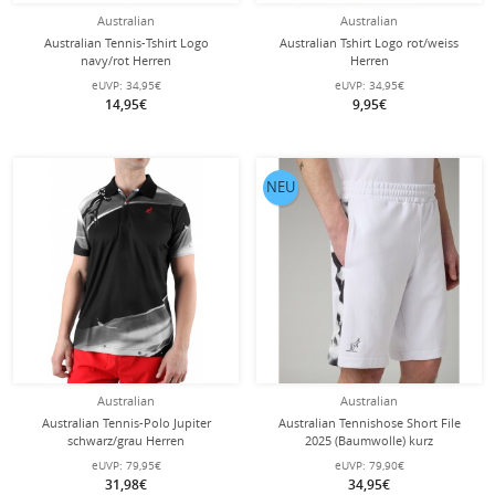
Australian
Australian
Australian Tennis-Tshirt Logo
Australian Tshirt Logo rot/weiss
navy/rot Herren
Herren
eUVP:
34,95€
eUVP:
34,95€
14,95€
9,95€
NEU
Australian
Australian
Australian Tennis-Polo Jupiter
Australian Tennishose Short File
schwarz/grau Herren
2025 (Baumwolle) kurz
weiss/schwarz Herren
eUVP:
79,95€
eUVP:
79,90€
31,98€
34,95€