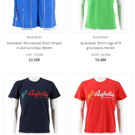
Australian
Australian
Australian Tennishose Short Stripes
Australian Tshirt Logo #19
in Ace kurz blau Herren
grün/weiss Herren
UVP:
75,00€
eUVP:
34,95€
22,50€
10,48€