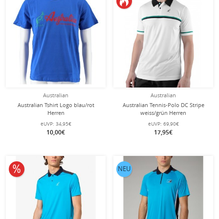
Australian
Australian
Australian Tshirt Logo blau/rot
Australian Tennis-Polo DC Stripe
Herren
weiss/grün Herren
eUVP:
34,95€
eUVP:
69,90€
10,00€
17,95€
10% reduziert
NEU