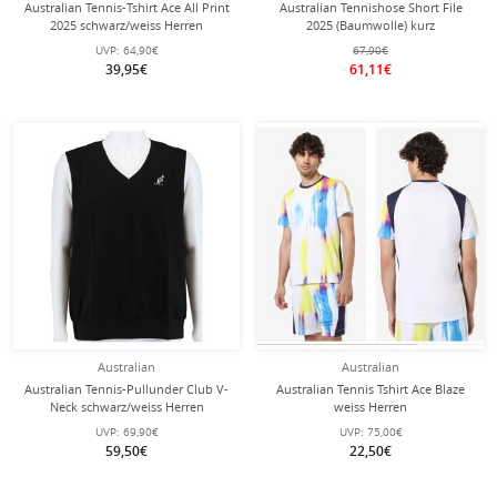
Australian Tennis-Tshirt Ace All Print
Australian Tennishose Short File
2025 schwarz/weiss Herren
2025 (Baumwolle) kurz
schwarz/weiss Herren
UVP:
64,90€
67,90€
39,95€
61,11€
Australian
Australian
Australian Tennis-Pullunder Club V-
Australian Tennis Tshirt Ace Blaze
Neck schwarz/weiss Herren
weiss Herren
UVP:
69,90€
UVP:
75,00€
59,50€
22,50€