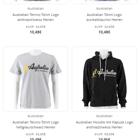
Australian
Australian
Australian Tennis-Tshirt Logo
Australian Tshirt Logo
anthrazit/weiss Herren
dunkelblau/rot Herren
eUVP:
34,95€
eUVP:
34,95€
10,48€
10,48€
Australian
Australian
Australian Tennis-Tshirt Logo
Australian Hoodie mit Kapuze Logo
hellgrau/schwarz Herren
anthrazit/weiss Herren
eUVP:
34,95€
eUVP:
69,95€
10,48€
24,95€