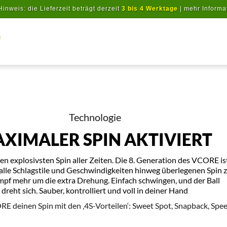
Hinweis: die Lieferzeit beträgt derzeit
3 bis 4 Werktage
|
mehr Informa
Artikel suchen
Technologie
XIMALER SPIN AKTIVIERT
en explosivsten Spin aller Zeiten. Die 8. Generation des VCORE is
alle Schlagstile und Geschwindigkeiten hinweg überlegenen Spin zu
pf mehr um die extra Drehung. Einfach schwingen, und der Ball
dreht sich. Sauber, kontrolliert und voll in deiner Hand
ORE deinen Spin mit den ‚4S-Vorteilen‘: Sweet Spot, Snapback, Spee