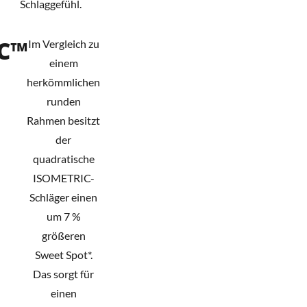
Schlaggefühl.
C™
Im Vergleich zu
einem
herkömmlichen
runden
Rahmen besitzt
der
quadratische
ISOMETRIC-
Schläger einen
um 7 %
größeren
Sweet Spot*.
Das sorgt für
einen