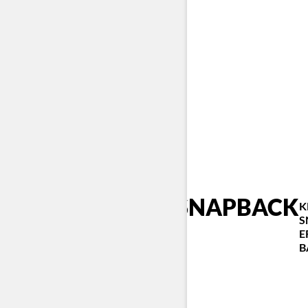
SNAPBACK
K
S
E
B