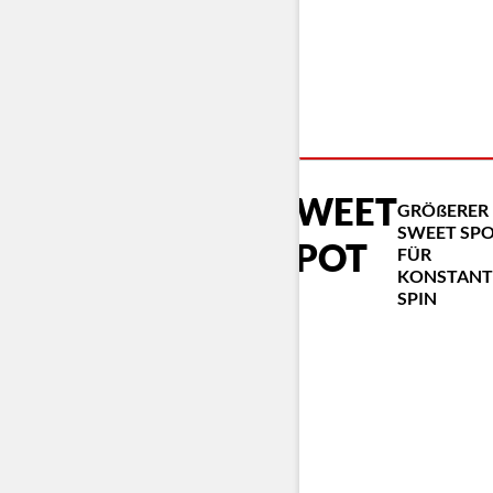
SWEET
GRÖßERER
SWEET SP
SPOT
FÜR
KONSTANT
SPIN