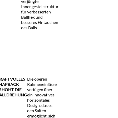
verjüngte
Innengestellstruktur
für verbesserten
Ballflex und
besseres Eintauchen
des Balls.
RAFTVOLLES
Die oberen
NAPBACK
Rahmeneinlässe
RHÖHT DIE
verfügen über
ALLDREHUNG
ein innovatives
horizontales
Design, das es
den Saiten
ermöglicht, sich