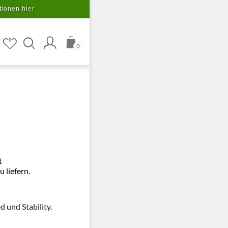
tionen hier
0
t
 liefern.
d und Stability.