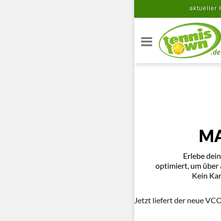
Zum Hauptinhalt springen
aktueller 
.de
MA
Erlebe dein
optimiert, um über 
Kein Kam
Jetzt liefert der neue VC