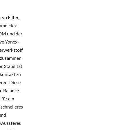
rvo Filter,
md Flex
DM und der
ive Yonex-
erwerkstoff
 zusammen,
, Stabilität
lkontakt zu
ren. Diese
te Balance
 für ein
sschnelleres
und
ewussteres