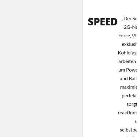
SPEED
„Der Se
2G-Na
Force, V
exklus
Kohlefas
arbeiten
um Power
und Bal
maximie
perfek
sorgt
reaktion
selbstb