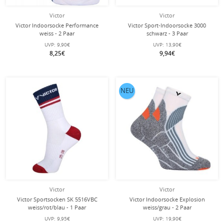
Victor
Victor
Victor Indoorsocke Performance
Victor Sport-Indoorsocke 3000
weiss - 2 Paar
schwarz - 3 Paar
UVP:
9,90€
UVP:
13,90€
8,25€
9,94€
NEU
Victor
Victor
Victor Sportsocken SK 5516VBC
Victor Indoorsocke Explosion
weiss/rot/blau - 1 Paar
weiss/grau - 2 Paar
UVP:
9,95€
UVP:
19,90€