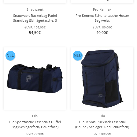
Snauwaert
Pro Kennex
Snauwaert Racketbag Padel
Pro Kennex Schultertasche Hoster
Standbag (Schlägertasche, 3
Bag weiss
Hauptfächer) 2022 schwarz 6er
eUVP:
109,00€
eUVP:
80,00€
54,50€
40,00€
NEU
NEU
Fila
Fila
Fila Sporttasche Essentials Duffel
Fila Tennis-Rucksack Essential
Bag (Schlägerfach, Hauptfach)
(Haupt-, Schläger- und Schuhfach)
navyblau
navyblau
UVP:
79,99€
UVP:
69,99€