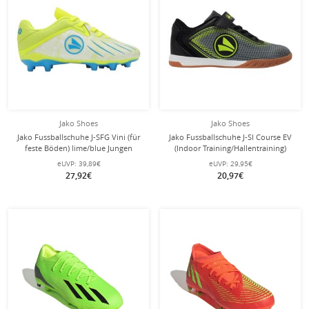
Jako Shoes
Jako Shoes
Jako Fussballschuhe J-SFG Vini (für
Jako Fussballschuhe J-SI Course EV
feste Böden) lime/blue Jungen
(Indoor Training/Hallentraining)
schwarz/limegrün Jungen
eUVP:
39,89€
eUVP:
29,95€
27,92€
20,97€