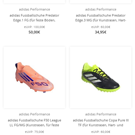
adidas Performance
adidas Performance
adidas Fussballschuhe Predator
adidas Fussballschuhe Predator
Edge.1 FG (für feste Böden,
Edge.3 MG (für Kunstrasen, Hart-
Naturrasen) schwarz Kinder
und Aschenplätze) solarrot Kinder
eUVP:
100,00€
eUVP:
60,00€
50,00€
34,95€
adidas Performance
adidas Performance
adidas Fussballschuhe F50 League
adidas Fussballschuhe Copa Pure III
LL FG/MG (Kunstrasen, für feste
TF (für Kunstrasen, Hart- und
Böden) orange/blau Jungen
Aschenplätze) schwarz/limegrün
eUVP:
75,00€
eUVP:
60,00€
Jungen