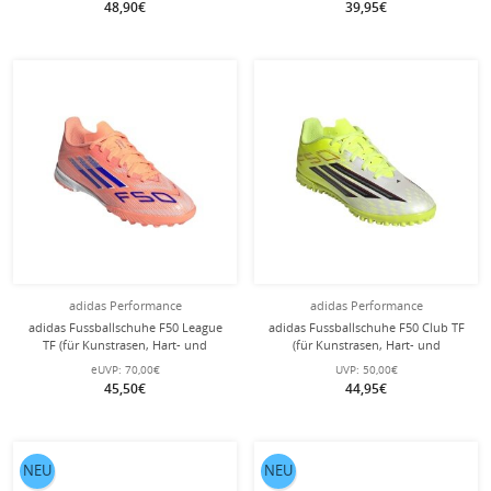
48,90€
39,95€
adidas Performance
adidas Performance
adidas Fussballschuhe F50 League
adidas Fussballschuhe F50 Club TF
TF (für Kunstrasen, Hart- und
(für Kunstrasen, Hart- und
Aschenplätze) orange/blau Jungen
Aschenplätze) 2026 limegrün/weiss
eUVP:
70,00€
UVP:
50,00€
Jungen
45,50€
44,95€
NEU
NEU