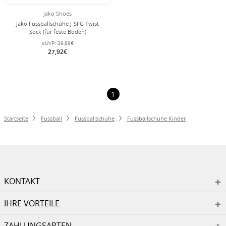
Jako Shoes
Jako Fussballschuhe J-SFG Twist
Sock (für feste Böden)
schwarz/neongrün Jungen
eUVP:
39,89€
27,92€
1
Startseite
Fussball
Fussballschuhe
Fussballschuhe Kinder
KONTAKT
IHRE VORTEILE
ZAHLUNGSARTEN