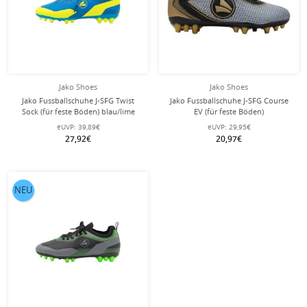
Jako Shoes
Jako Shoes
Jako Fussballschuhe J-SFG Twist
Jako Fussballschuhe J-SFG Course
Sock (für feste Böden) blau/lime
EV (für feste Böden)
Jungen
schwarz/limegrün Jungen
eUVP:
39,89€
eUVP:
29,95€
27,92€
20,97€
NEU