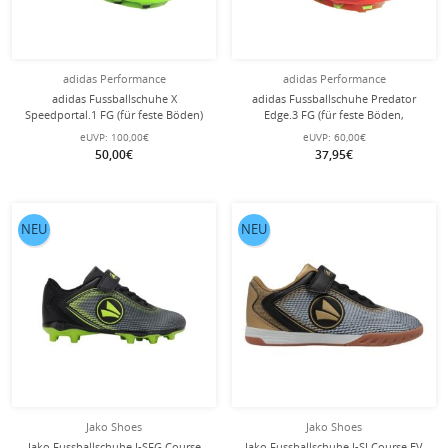
adidas Performance
adidas Performance
adidas Fussballschuhe X
adidas Fussballschuhe Predator
Speedportal.1 FG (für feste Böden)
Edge.3 FG (für feste Böden,
hellgrün Kinder
Naturrasen) solarrot Kinder
eUVP:
100,00€
eUVP:
60,00€
50,00€
37,95€
NEU
NEU
Jako Shoes
Jako Shoes
Jako Fussballschuhe J-SFG Course
Jako Fussballschuhe J-SI Course EV