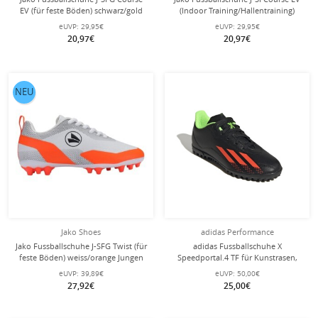
EV (für feste Böden) schwarz/gold
(Indoor Training/Hallentraining)
Jungen
schwarz/gold Jungen
eUVP:
29,95€
eUVP:
29,95€
20,97€
20,97€
NEU
Jako Shoes
adidas Performance
Jako Fussballschuhe J-SFG Twist (für
adidas Fussballschuhe X
feste Böden) weiss/orange Jungen
Speedportal.4 TF für Kunstrasen,
Hart- und Aschenplätze schwarz
eUVP:
39,89€
eUVP:
50,00€
Kinder
27,92€
25,00€