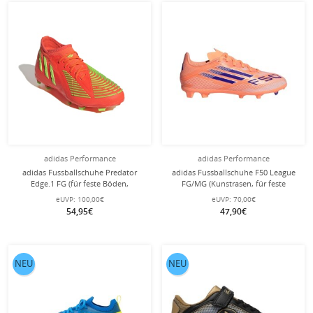
adidas Performance
adidas Performance
adidas Fussballschuhe Predator
adidas Fussballschuhe F50 League
Edge.1 FG (für feste Böden,
FG/MG (Kunstrasen, für feste
Naturrasen) rot Kinder
Böden) orange/blau Jungen
eUVP:
100,00€
eUVP:
70,00€
54,95€
47,90€
NEU
NEU