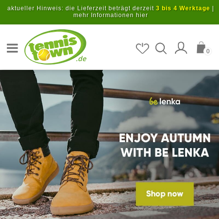
Zum Hauptinhalt springen
aktueller Hinweis: die Lieferzeit beträgt derzeit
3 bis 4 Werktage
|
mehr Informationen hier
Artikel suchen
0
.de
Startseite