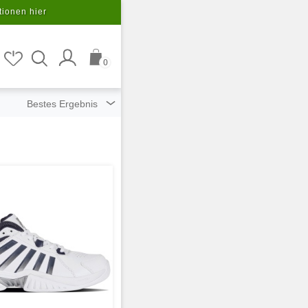
tionen hier
0