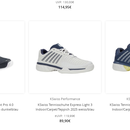
ren
UVP:
130,00€
114,95€
KSwiss Performance
KS
t Pro 4.0
KSwiss Tennisschuhe Express Light 3
KSwiss Tenni
6 dunkelblau
Indoor/Carpet/Teppich 2025 weiss/blau
Indoor/Carp
Herren
eUVP:
119,99€
89,90€