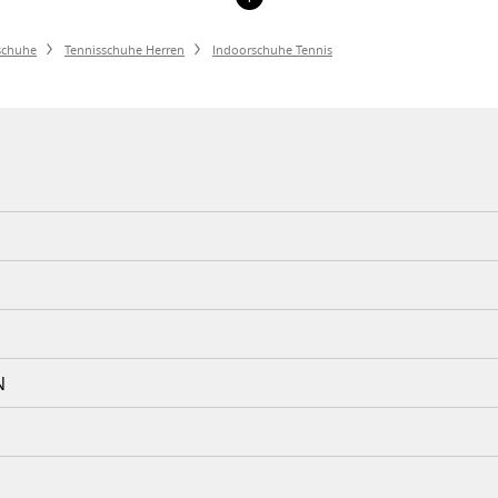
schuhe
Tennisschuhe Herren
Indoorschuhe Tennis
N