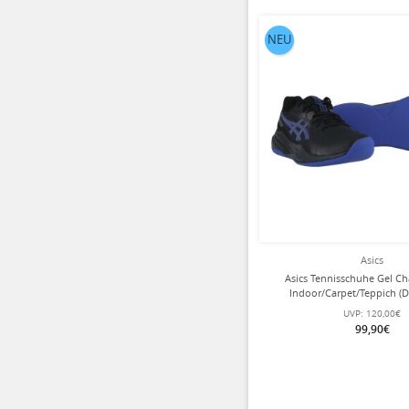
NEU
Asics
Asics Tennisschuhe Gel Ch
Indoor/Carpet/Teppich (
schwarz/cobaltblau 
UVP:
120,00€
99,90€