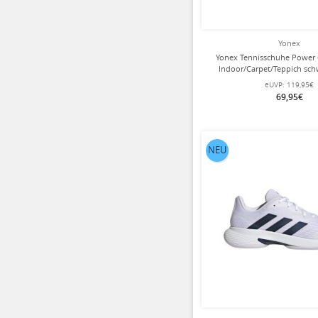
Yonex
Yonex Tennisschuhe Power
Indoor/Carpet/Teppich sch
eUVP:
119,95€
69,95€
NEU