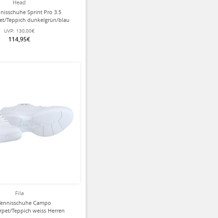
Head
nisschuhe Sprint Pro 3.5
et/Teppich dunkelgrün/blau
Herren
UVP:
130,00€
114,95€
Fila
 Tennisschuhe Campo
rpet/Teppich weiss Herren