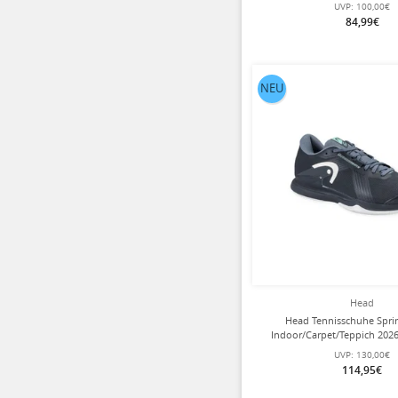
weiss/schwarz Her
UVP:
100,00€
84,99€
NEU
Head
Head Tennisschuhe Sprin
Indoor/Carpet/Teppich 202
Herren
UVP:
130,00€
114,95€