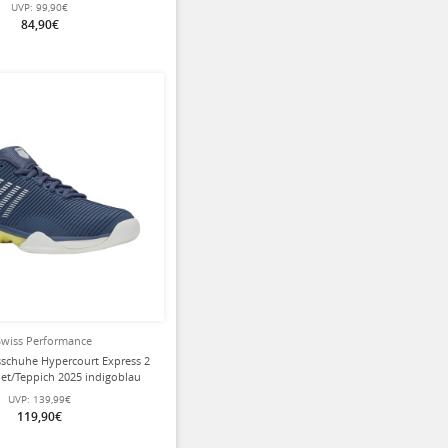
UVP:
99,90€
84,90€
wiss Performance
sschuhe Hypercourt Express 2
et/Teppich 2025 indigoblau
Herren
UVP:
139,99€
119,90€