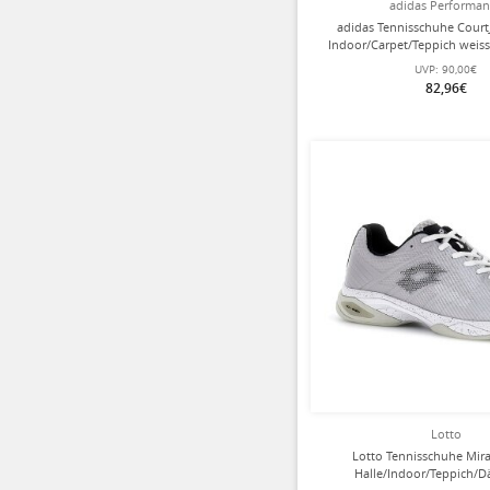
adidas Performa
adidas Tennisschuhe Court
Indoor/Carpet/Teppich weis
UVP:
90,00€
82,96€
Lotto
Lotto Tennisschuhe Mirag
Halle/Indoor/Teppich/