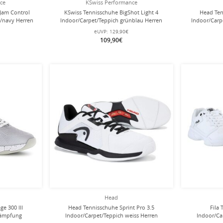
nce
KSwiss Performance
Jam Control
KSwiss Tennisschuhe BigShot Light 4
Head Ten
s/navy Herren
Indoor/Carpet/Teppich grünblau Herren
Indoor/Carp
eUVP:
129,90€
109,90€
Head
e 300 III
Head Tennisschuhe Sprint Pro 3.5
Fila
Dämpfung
Indoor/Carpet/Teppich weiss Herren
Indoor/Ca