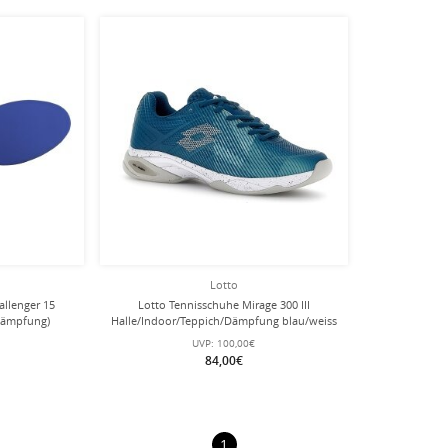
Lotto
allenger 15
Lotto Tennisschuhe Mirage 300 III
Dämpfung)
Halle/Indoor/Teppich/Dämpfung blau/weiss
Herren
Herren
UVP:
100,00€
84,00€
1