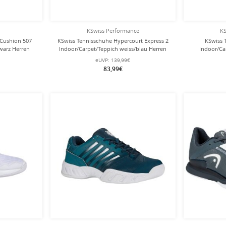
KSwiss Performance
KS
 Cushion 507
KSwiss Tennisschuhe Hypercourt Express 2
KSwiss 
warz Herren
Indoor/Carpet/Teppich weiss/blau Herren
Indoor/Ca
eUVP:
139,99€
83,99€