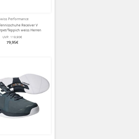
wiss Performance
Tennisschuhe Receiver V
rpet/Teppich weiss Herren
UVP:
119,90€
79,95€