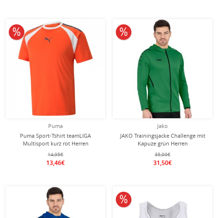
10% reduziert
10% reduziert
Puma
Jako
Puma Sport-Tshirt teamLIGA
JAKO Trainingsjacke Challenge mit
Multisport kurz rot Herren
Kapuze grün Herren
14,95€
35,00€
13,46€
31,50€
10% reduziert