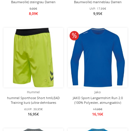
Baumwolle) steingrau Damen
Baumwolle) marineblau Damen
9,00€
UVP:
17,99€
8,09€
9,95€
10% reduziert
Hummel
Jako
hummel Sporthose Short hmlLEAD
JAKO Sport-Langarmshirt Run 2.0
Training kurz (ultra-dehnbares
(100% Polyester, atmungsaktiv)
Gewebe, mittlere Länge) limegrün
royalblau Herren
eUVP:
39,95€
17,95€
Herren
16,95€
16,16€