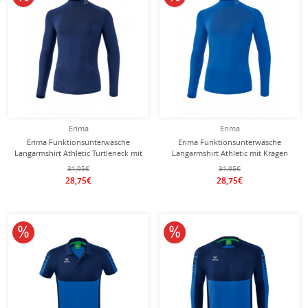
Erima
Erima
Erima Funktionsunterwäsche
Erima Funktionsunterwäsche
Langarmshirt Athletic Turtleneck mit
Langarmshirt Athletic mit Kragen
Kragen (nahtlos) navyblau Herren
(nahtlos) royalblau Herren
31,95€
31,95€
28,75€
28,75€
10% reduziert
10% reduziert