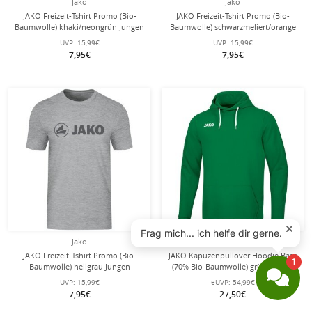
Jako
Jako
JAKO Freizeit-Tshirt Promo (Bio-
JAKO Freizeit-Tshirt Promo (Bio-
Baumwolle) khaki/neongrün Jungen
Baumwolle) schwarzmeliert/orange
Jungen
UVP:
15,99€
UVP:
15,99€
7,95€
7,95€
Jako
Jako
JAKO Freizeit-Tshirt Promo (Bio-
JAKO Kapuzenpullover Hoodie Base
Baumwolle) hellgrau Jungen
(70% Bio-Baumwolle) grün Herren
UVP:
15,99€
eUVP:
54,99€
7,95€
27,50€