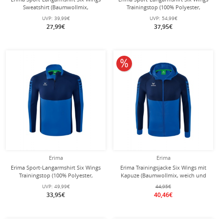
Sweatshirt (Baumwollmix,
Trainingstop (100% Polyester,
funktionell) royalblau/navyblau
Stehkragen, 1/2 Zip)
UVP:
39,99€
UVP:
54,99€
Jungen
royalblau/navyblau Herren
27,99€
37,95€
10% reduziert
Erima
Erima
Erima Sport-Langarmshirt Six Wings
Erima Trainingsjacke Six Wings mit
Trainingstop (100% Polyester,
Kapuze (Baumwollmix, weich und
Stehkragen, 1/2 Zip)
bequem) royalblau/navyblau Herren
UVP:
49,99€
44,95€
royalblau/navyblau Jungen
33,95€
40,46€