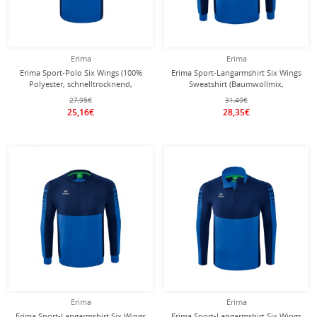
Erima
Erima
Erima Sport-Polo Six Wings (100%
Erima Sport-Langarmshirt Six Wings
Polyester, schnelltrocknend,
Sweatshirt (Baumwollmix,
angenehmes Tragegefühl)
funktionell) royalblau/navyblau
27,95€
31,49€
royalblau/navyblau Herren
Herren
25,16€
28,35€
Erima
Erima
Erima Sport-Langarmshirt Six Wings
Erima Sport-Langarmshirt Six Wings