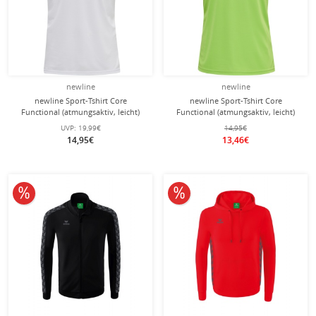
newline
newline
newline Sport-Tshirt Core
newline Sport-Tshirt Core
Functional (atmungsaktiv, leicht)
Functional (atmungsaktiv, leicht)
Kurzarm weiss Herren
Kurzarm hellgrün Herren
UVP:
19,99€
14,95€
14,95€
13,46€
10% reduziert
10% reduziert