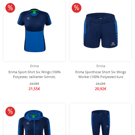
10% reduziert
10% reduziert
Erima
Erima
Erima Sport-Shirt Six Wings (100%
Erima Sporthose Short Six Wings
Polyester, taillierter Schnitt,
Worker (100% Polyester) kurz
schnelltrocknend)
royalblau/navyblau Damen
23,95€
23,25€
royalblau/navyblau Damen
21,55€
20,92€
10% reduziert