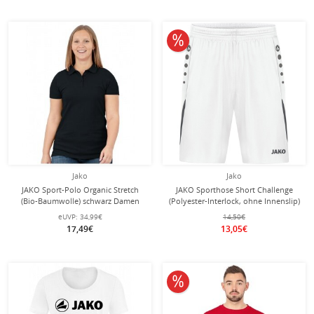
10% reduziert
Jako
Jako
JAKO Sport-Polo Organic Stretch
JAKO Sporthose Short Challenge
(Bio-Baumwolle) schwarz Damen
(Polyester-Interlock, ohne Innenslip)
kurz weiss Jungen
eUVP:
34,99€
14,50€
17,49€
13,05€
10% reduziert