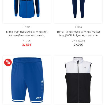
Erima
Erima
Erima Trainingsjacke Six Wings mit
Erima Traingshose Six Wings Worker
Kapuze (Baumwollmix, weich,
lang (100% Polyester, sportliche
bequem, taillierter Schnitt)
Passform) royalblau/navyblau
41,70€
UVP:
39,99€
royalblau/navyblau Damen
Damen
37,53€
27,99€
10% reduziert