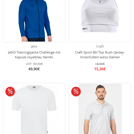
Jako
Craft
JAKO Trainingsjacke Challenge mit
Craft Sport-BH Top Rush (Jersey-
Kapuze royalblau Herren
Innenfutter) weiss Damen
UVP:
69,99€
16,95€
49,90€
15,26€
10% reduziert
10% reduziert