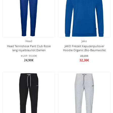
Head
Jako
Head Tennishose Pant Club Rosie
JAKO Freizeit Kapuzenpullover
lang royalblau/rot Damen
Hoodie Organic (Bio-Baumwolle)
royalblau Jungen
eUVP:
55,00€
35,95€
24,90€
32,36€