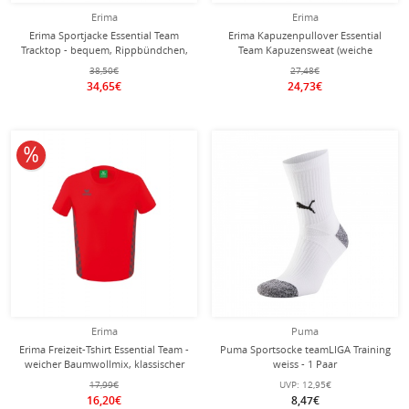
Erima
Erima
Erima Sportjacke Essential Team
Erima Kapuzenpullover Essential
Tracktop - bequem, Rippbündchen,
Team Kapuzensweat (weiche
Seitentaschen - schwarz/grau Herren
Baumwolle, Rippbündchen)
38,50€
27,48€
rot/grau Herren
34,65€
24,73€
10% reduziert
Erima
Puma
Erima Freizeit-Tshirt Essential Team -
Puma Sportsocke teamLIGA Training
weicher Baumwollmix, klassischer
weiss - 1 Paar
Schnitt - rot/grau Herren
17,99€
UVP:
12,95€
16,20€
8,47€