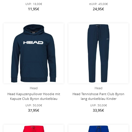
Paar
UVP:
18,00€
eUVP:
45,00€
11,95€
24,95€
Head
Head
Head Kapuzenpullover Hoodie mit
Head Tennishose Pant Club Byron
Kapuze Club Byron dunkelblau
lang dunkelblau Kinder
Kinder
UVP:
50,00€
UVP:
50,00€
37,95€
33,95€