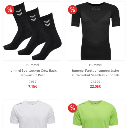
10% reduziert
10% reduziert
Hummel
Hummel
hummel Sportsocken Crew Basic
hummel Funktionsunterwäsche
schwarz - 3 Paar
Kurzarmshirt Seamless Rundhals
nahtlos schwarz Herren
7,95€
24,50€
7,15€
22,05€
10% reduziert