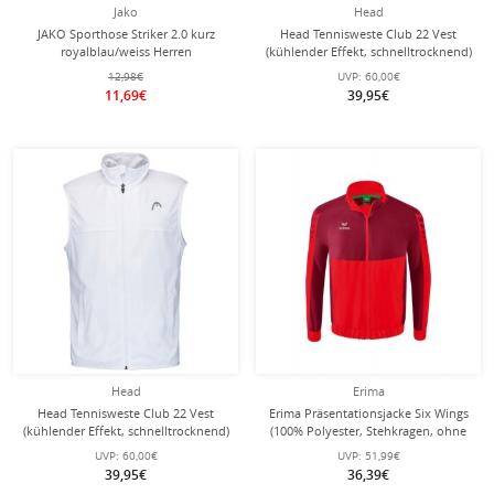
Jako
Head
JAKO Sporthose Striker 2.0 kurz
Head Tennisweste Club 22 Vest
royalblau/weiss Herren
(kühlender Effekt, schnelltrocknend)
schwarz Herren
12,98€
UVP:
60,00€
11,69€
39,95€
Head
Erima
Head Tennisweste Club 22 Vest
Erima Präsentationsjacke Six Wings
(kühlender Effekt, schnelltrocknend)
(100% Polyester, Stehkragen, ohne
weiss Herren
Innenfutter) rot/bordeaux Jungen
UVP:
60,00€
UVP:
51,99€
39,95€
36,39€