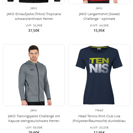
Jako
Jako
JAKO Einlaufjacke (Trikot) Tropicana
JAKO Langarmshirt (Sweat)
schwarz/anthrazit Herren
Challenge - optimale
Bewegungsfreiheit - rot Herren
UVP:
54,99€
eUVP:
44,99€
37,50€
15,95€
Jako
Head
JAKO Trainingsjacke Challenge mit
Head Tennis-Shirt Club Lisa
Kapuze steingrau/schwarz Herren
(Polyester/Baumwolle) dunkelblau
Damen
UVP:
69,99€
eUVP:
30,00€
29,90€
17,95€