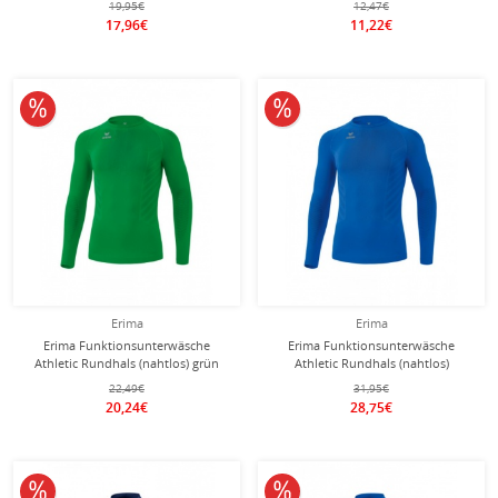
19,95€
12,47€
17,96€
11,22€
10% reduziert
10% reduziert
Erima
Erima
Erima Funktionsunterwäsche
Erima Funktionsunterwäsche
Athletic Rundhals (nahtlos) grün
Athletic Rundhals (nahtlos)
Herren
royalblau Herren
22,49€
31,95€
20,24€
28,75€
10% reduziert
10% reduziert