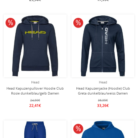
10% reduziert
10% reduziert
Head
Head
Head Kapuzenpullover Hoodie Club
Head Kapuzenjacke (Hoodie) Club
Rosie dunkelblau/gelb Damen
Greta dunkelblau/weiss Damen
24,90€
36,95€
22,41€
33,26€
10% reduziert