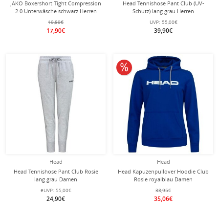
JAKO Boxershort Tight Compression
Head Tennishose Pant Club (UV-
2.0 Unterwäsche schwarz Herren
Schutz) lang grau Herren
19,89€
UVP:
55,00€
17,90€
39,90€
10% reduziert
Head
Head
Head Tennishose Pant Club Rosie
Head Kapuzenpullover Hoodie Club
lang grau Damen
Rosie royalblau Damen
eUVP:
55,00€
38,95€
24,90€
35,06€