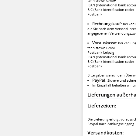
tennistown GmbH
IBAN (International bank acc
BIC (Bank identification code
Postbank
Rechnungskauf:
bei Zah
die Sie nach dem Versand Ihrer
angegebenen Verwendungszwec
Vorauskasse:
bei Zahlung
tennistown GmbH
Postbank Leipzig
IBAN (International bank acc
BIC (Bank identification code
Postbank
Bitte geben sie auf dem Überw
PayPal:
Sichere und schne
Im Einzelfall behalten wir 
Lieferungen außerha
Lieferzeiten:
Die Lieferung erfolgt voraussi
Paypal nach Zahlungseingang.
Versandkosten: