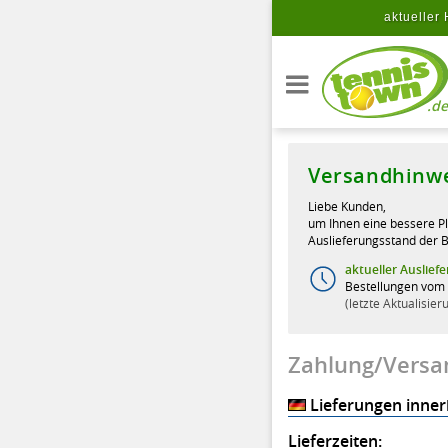
Zum Hauptinhalt springen
aktueller 
.de
Versandhinw
Liebe Kunden,
um Ihnen eine bessere P
Auslieferungsstand der B
aktueller Auslief
Bestellungen vom 
letzte Aktualisie
Zahlung/Versa
Lieferungen inner
Lieferzeiten: