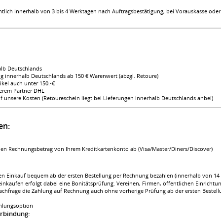
chtlich innerhalb von 3 bis 4 Werktagen nach Auftragsbestätigung, bei Vorauskasse ode
alb Deutschlands
ng innerhalb Deutschlands ab 150 € Warenwert (abzgl. Retoure)
ikel auch unter 150.-€
serem Partner DHL
 unsere Kosten (Retoureschein liegt bei Lieferungen innerhalb Deutschlands anbei)
en:
en Rechnungsbetrag von Ihrem Kreditkartenkonto ab (Visa/Master/Diners/Discover)
n Einkauf bequem ab der ersten Bestellung per Rechnung bezahlen (innerhalb von 14 T
inkaufen erfolgt dabei eine Bonitätsprüfung. Vereinen, Firmen, öffentlichen Einricht
Nachfrage die Zahlung auf Rechnung auch ohne vorherige Prüfung ab der ersten Bestell
ahlungsoption
rbindung: