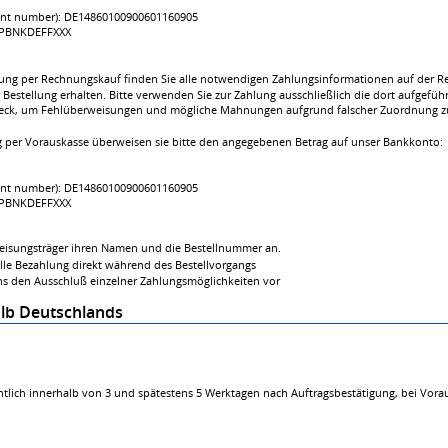
ount number): DE14860100900601160905
): PBNKDEFFXXX
lung per Rechnungskauf finden Sie alle notwendigen Zahlungsinformationen auf der Re
 Bestellung erhalten. Bitte verwenden Sie zur Zahlung ausschließlich die dort aufgef
k, um Fehlüberweisungen und mögliche Mahnungen aufgrund falscher Zuordnung z
 per Vorauskasse überweisen sie bitte den angegebenen Betrag auf unser Bankkonto:
ount number): DE14860100900601160905
): PBNKDEFFXXX
eisungsträger ihren Namen und die Bestellnummer an.
lle Bezahlung direkt während des Bestellvorgangs
uns den Ausschluß einzelner Zahlungsmöglichkeiten vor
lb Deutschlands
chtlich innerhalb von 3 und spätestens 5 Werktagen nach Auftragsbestätigung, bei Vor