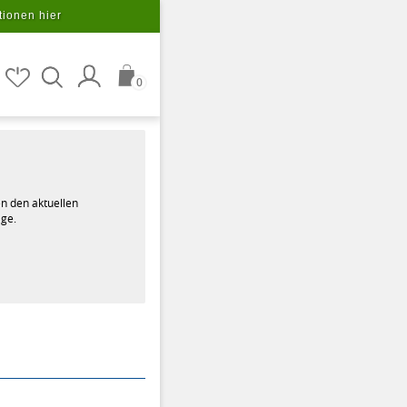
tionen hier
0
n den aktuellen
age.