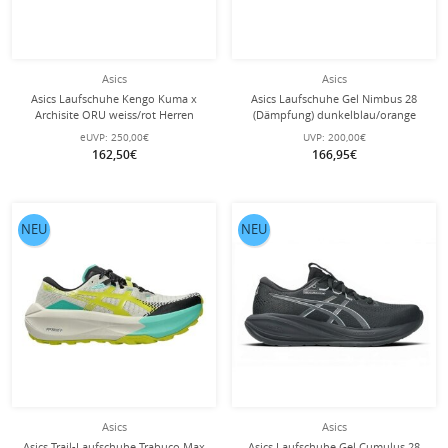
Asics
Asics
Asics Laufschuhe Kengo Kuma x
Asics Laufschuhe Gel Nimbus 28
Archisite ORU weiss/rot Herren
(Dämpfung) dunkelblau/orange
Herren
eUVP:
250,00€
UVP:
200,00€
162,50€
166,95€
NEU
NEU
Asics
Asics
Asics Trail-Laufschuhe Trabuco Max
Asics Laufschuhe Gel Cumulus 28