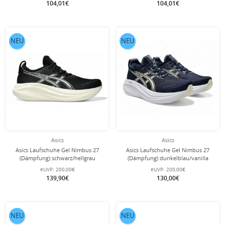
104,01€
104,01€
NEU
NEU
Asics
Asics
Asics Laufschuhe Gel Nimbus 27
Asics Laufschuhe Gel Nimbus 27
(Dämpfung) schwarz/hellgrau
(Dämpfung) dunkelblau/vanilla
Herren
Herren
eUVP:
200,00€
eUVP:
200,00€
139,90€
130,00€
NEU
NEU