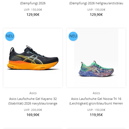
(Dämpfung) 2026
(Dämpfung) 2026 hellgrau/arcticblau
schwarz/kobaltblau Herren
Herren
UVP:
150,00€
UVP:
150,00€
129,90€
129,90€
NEU
NEU
Asics
Asics
Asics Laufschuhe Gel Kayano 32
Asics Laufschuhe Gel Noosa Tri 16
(Stabilität) 2026 navyblau/orange
(Leichtigkeit) grün/blau/bunt Herren
Herren
UVP:
200,00€
UVP:
150,00€
169,90€
119,95€