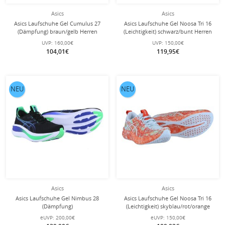
Asics
Asics
Asics Laufschuhe Gel Cumulus 27
Asics Laufschuhe Gel Noosa Tri 16
(Dämpfung) braun/gelb Herren
(Leichtigkeit) schwarz/bunt Herren
UVP:
160,00€
UVP:
150,00€
104,01€
119,95€
NEU
NEU
Asics
Asics
Asics Laufschuhe Gel Nimbus 28
Asics Laufschuhe Gel Noosa Tri 16
(Dämpfung)
(Leichtigkeit) skyblau/rot/orange
schwarz/kobaltblau/grün Herren
Herren
eUVP:
200,00€
eUVP:
150,00€