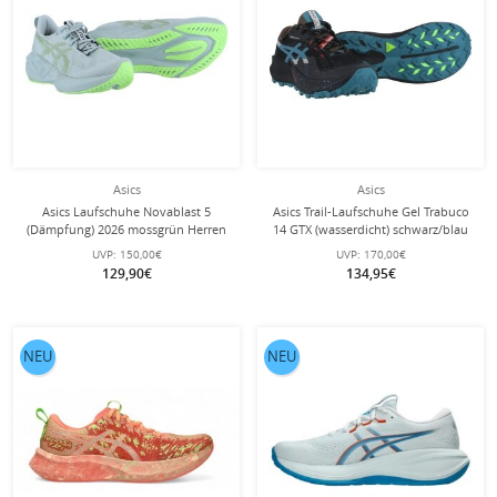
Asics
Asics
Asics Laufschuhe Novablast 5
Asics Trail-Laufschuhe Gel Trabuco
(Dämpfung) 2026 mossgrün Herren
14 GTX (wasserdicht) schwarz/blau
Herren
UVP:
150,00€
UVP:
170,00€
129,90€
134,95€
NEU
NEU