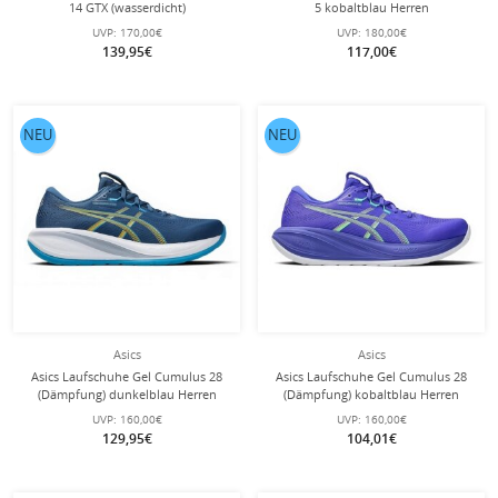
14 GTX (wasserdicht)
5 kobaltblau Herren
schwarz/graphitgrau Herren
UVP:
170,00€
UVP:
180,00€
139,95€
117,00€
NEU
NEU
Asics
Asics
Asics Laufschuhe Gel Cumulus 28
Asics Laufschuhe Gel Cumulus 28
(Dämpfung) dunkelblau Herren
(Dämpfung) kobaltblau Herren
UVP:
160,00€
UVP:
160,00€
129,95€
104,01€