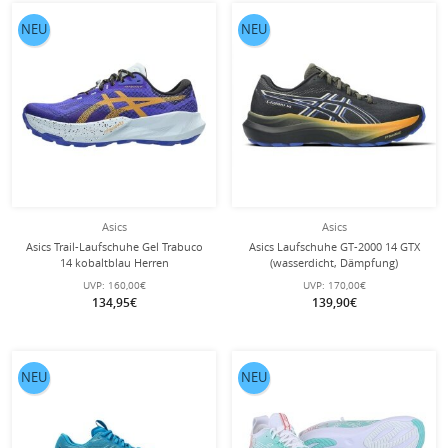
NEU
NEU
Asics
Asics
Asics Trail-Laufschuhe Gel Trabuco
Asics Laufschuhe GT-2000 14 GTX
14 kobaltblau Herren
(wasserdicht, Dämpfung)
schwarz/gelb/blau Herren
UVP:
160,00€
UVP:
170,00€
134,95€
139,90€
NEU
NEU