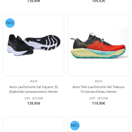
139,90€
109,92€
NEU
Asics
Asics
Asics Laufschuhe Gel Kayano 32
Asics Trail-Laufschuhe Gel Trabuco
(Stabilität) schwarz/weiss Herren
13 rot/sand/blau Herren
UVP:
200,00€
UVP:
160,00€
139,95€
119,90€
NEU