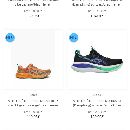
5 beige/lime/blau Herren
(Dämpfung) schwarz/grau Herren
UVP:
180,00€
UVP:
160,00€
139,95€
104,01€
NEU
NEU
Asics
Asics
Asics Laufschuhe Gel Noosa Tri 16
Asics Laufschuhe Gel Nimbus 28
(Leichtigkeit) orange/bunt Herren
(Dämpfung) schwarz/kobaltblau
Herren
UVP:
150,00€
UVP:
200,00€
119,95€
159,95€