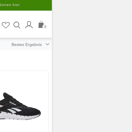
tionen hier
0