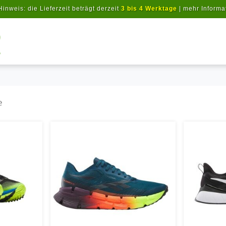
Hinweis: die Lieferzeit beträgt derzeit
3 bis 4 Werktage
|
mehr Informa
Artikel suchen
e