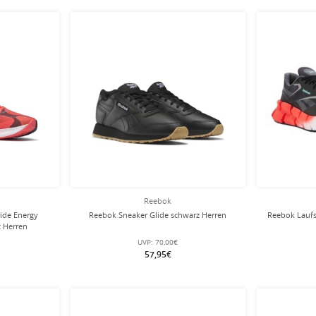
Reebok
ide Energy
Reebok Sneaker Glide schwarz Herren
Reebok Laufs
 Herren
UVP:
70,00€
57,95€