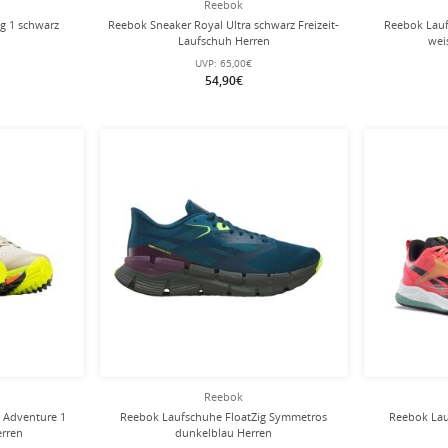
Reebok
g 1 schwarz
Reebok Sneaker Royal Ultra schwarz Freizeit-
Reebok Lauf
Laufschuh Herren
wei
UVP:
65,00€
54,90€
Reebok
 Adventure 1
Reebok Laufschuhe FloatZig Symmetros
Reebok Lau
erren
dunkelblau Herren