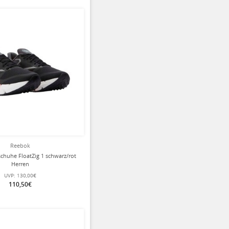
Reebok
chuhe FloatZig 1 schwarz/rot
Herren
UVP:
130,00€
110,50€