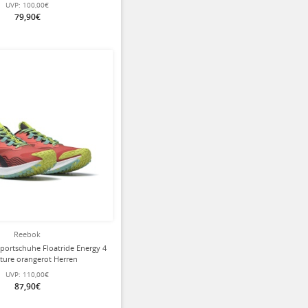
UVP:
100,00€
79,90€
Reebok
portschuhe Floatride Energy 4
ture orangerot Herren
UVP:
110,00€
87,90€