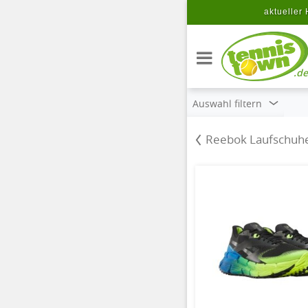
Zum Hauptinhalt springen
aktueller 
.de
Auswahl filtern
Reebok Laufschuh