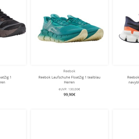
Reebok
atZig 1
Reebok Laufschuhe FloatZig 1 tealblau
Reebok
ren
Herren
navybl
eUVP:
130,00€
99,90€