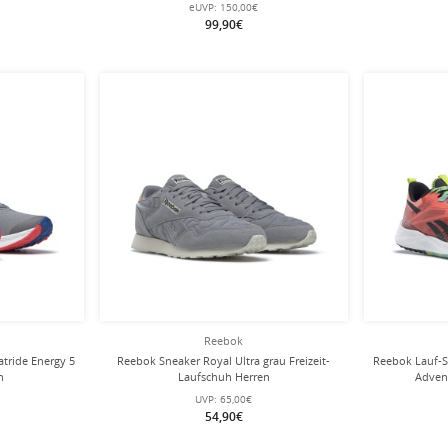
eUVP:
150,00€
99,90€
Reebok
tride Energy 5
Reebok Sneaker Royal Ultra grau Freizeit-
Reebok Lauf-S
n
Laufschuh Herren
Adven
UVP:
65,00€
54,90€