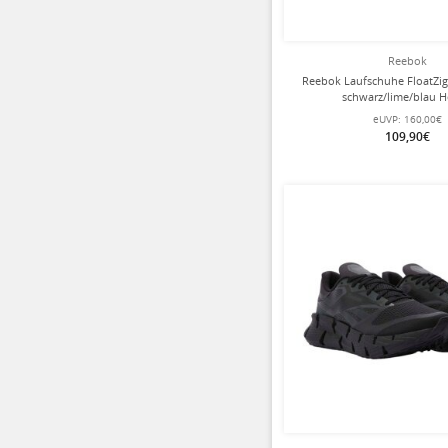
Reebok
Reebok Laufschuhe FloatZig
schwarz/lime/blau H
eUVP:
160,00€
109,90€