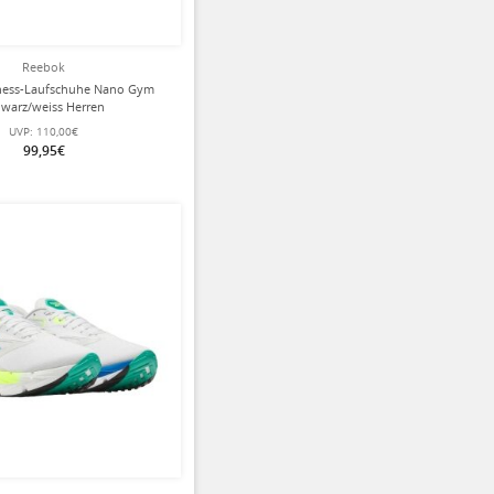
Reebok
ness-Laufschuhe Nano Gym
hwarz/weiss Herren
UVP:
110,00€
99,95€