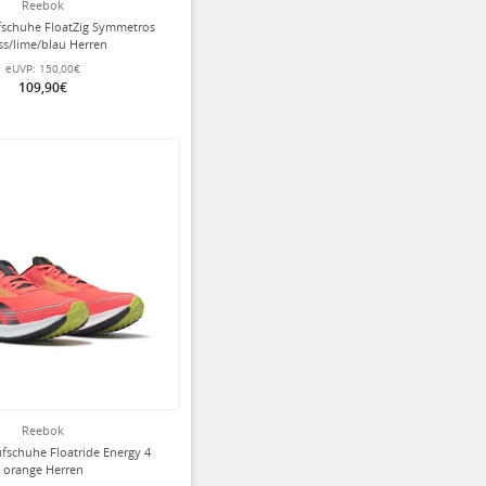
Reebok
schuhe FloatZig Symmetros
ss/lime/blau Herren
eUVP:
150,00€
109,90€
Reebok
fschuhe Floatride Energy 4
orange Herren