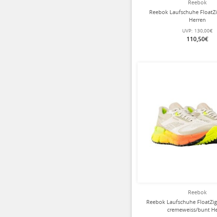
Reebok
Reebok Laufschuhe FloatZi
Herren
UVP:
130,00€
110,50€
Reebok
Reebok Laufschuhe FloatZig
cremeweiss/bunt H