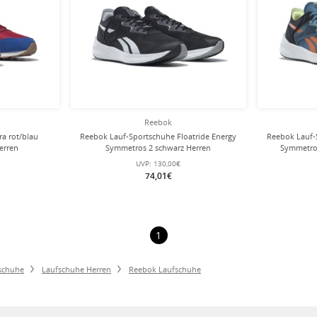
Reebok
ra rot/blau
Reebok Lauf-Sportschuhe Floatride Energy
Reebok Lauf-
erren
Symmetros 2 schwarz Herren
Symmetros
UVP:
130,00€
74,01€
1
schuhe
Laufschuhe Herren
Reebok Laufschuhe