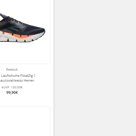
Reebok
 Laufschuhe FloatZig 1
au/coral/weiss Herren
eUVP:
130,00€
99,90€