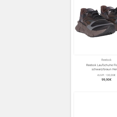
Reebok
Reebok Laufschuhe Flo
schwarz/braun Her
eUVP:
130,00€
99,90€