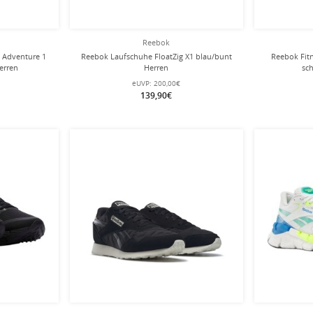
Reebok
 Adventure 1
Reebok Laufschuhe FloatZig X1 blau/bunt
Reebok Fit
erren
Herren
sc
eUVP:
200,00€
139,90€