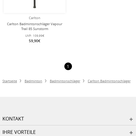
Carlton
Carlton Badmintonschläger Vapour
Trail 85 Sunstorm
(85g/ausgewogen/mittel) schwarz -
UVP:
109,99€
besaitet -
59,90€
1
Startseite
Badminton
Badmintonschläger
Carlton Badmintonschläger
KONTAKT
IHRE VORTEILE