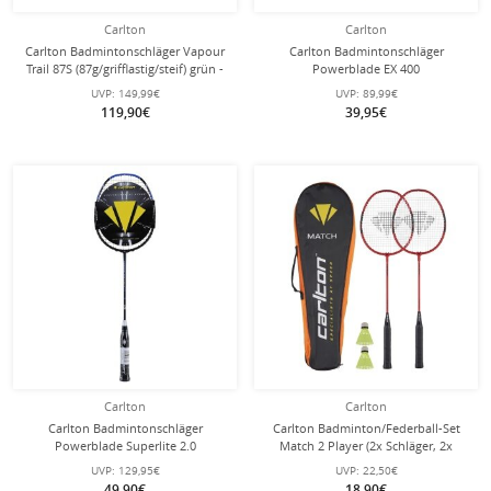
Carlton
Carlton
Carlton Badmintonschläger Vapour
Carlton Badmintonschläger
Trail 87S (87g/grifflastig/steif) grün -
Powerblade EX 400
besaitet -
(88g/grifflastig/mittel) schwarz/blau -
UVP:
149,99€
UVP:
89,99€
besaitet -
119,90€
39,95€
Carlton
Carlton
Carlton Badmintonschläger
Carlton Badminton/Federball-Set
Powerblade Superlite 2.0
Match 2 Player (2x Schläger, 2x
(Bestseller/kopflastig/steif/Freizeitspieler)
Bälle, 1x Tragetasche) - 2 Spieler
UVP:
129,95€
UVP:
22,50€
blau - besaitet -
49,90€
18,90€