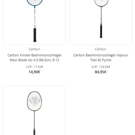
Carlton
Carlton
Carlton Kinder-Badmintonschläger
Carlton Badmintonschläger Vapour
Maxi-Blade Iso 4.3 (66,5cm, 8-12
Trail 82 Pyrite
Jahre) türkis/weiss - besaitet -
(82g/kopflastig/flexibel) schwarz -
UVP:
17,50€
UVP:
129,99€
besaitet -
14,90€
84,95€