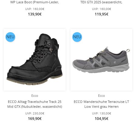
WP Lace Boot (Premium-Leder,
TEX GTX 2025 (wasserdicht,
wasserdicht) schwarz Herren
strapazierfähige Sohle) braungrau
UVP:
160,00€
UVP:
160,00€
Herren
139,90€
119,95€
NEU
NEU
Ecco
Ecco
ECCO Alltag-Travelschuhe Track 25
ECCO Wanderschuhe Terracruise LT
Mid GTX (Nubukleder, wasserdicht)
Low Vent grau Herren
schwarz Herren
UVP:
230,00€
UVP:
130,00€
169,90€
104,95€