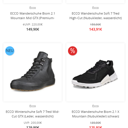
Ecco
Ecco
ECCO Wanderschuhe Biom 2.1
ECCO Wanderschuhe Soft 7 Tred
Mountain Mid GTX (Premium-
High-Cut (Nubukleder, wasserdicht)
Nubukleder, wasserdicht)
schwarz Herren
eUVP:
220,00€
159,90€
beigebraun/schwarz Herren
149,90€
143,91€
10% reduziert
NEU
Ecco
Ecco
ECCO Winterschuhe Soft 7 Tred Mid-
ECCO Wanderschuhe Biom 2.1 X
Cut GTX (Leder, wasserdicht)
Mountain (Nubukleder) schwarz
schwarz Herren
Herren
UVP:
200,00€
139,90€
129,90€
125,91€