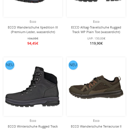
Ecco
Ecco
ECCO Wanderschuhe Xpedition III
ECCO Alltag-Travelschuhe Rugged
(Premium-Leder, wasserdicht)
Track WP Plain Toe (wasserdicht)
schwarz Herren
schwarz Herren
104,95€
UVP:
150,00€
94,45€
119,90€
NEU
NEU
Ecco
Ecco
ECCO Winterschuhe Rugged Track
ECCO Wanderschuhe Terracruise ll