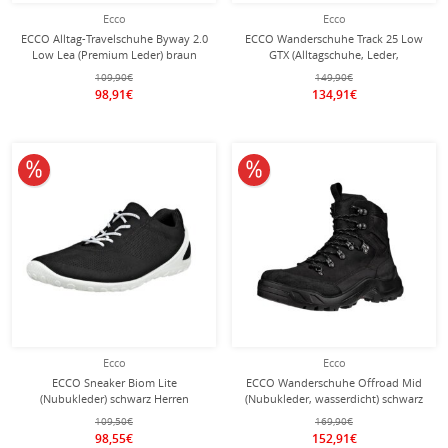
Ecco
Ecco
ECCO Alltag-Travelschuhe Byway 2.0
ECCO Wanderschuhe Track 25 Low
Low Lea (Premium Leder) braun
GTX (Alltagschuhe, Leder,
Herren
wasserdicht) dunkelbraun Herren
109,90€
149,90€
98,91€
134,91€
10% reduziert
10% reduziert
Ecco
Ecco
ECCO Sneaker Biom Lite
ECCO Wanderschuhe Offroad Mid
(Nubukleder) schwarz Herren
(Nubukleder, wasserdicht) schwarz
Herren
109,50€
169,90€
98,55€
152,91€