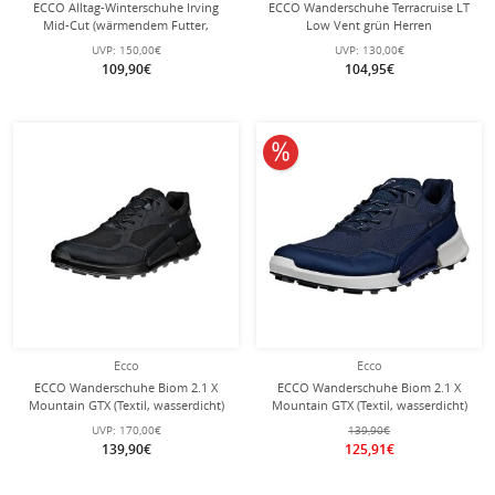
ECCO Alltag-Winterschuhe Irving
ECCO Wanderschuhe Terracruise LT
Mid-Cut (wärmendem Futter,
Low Vent grün Herren
Premium-Leder) schwarz Herren
UVP:
150,00€
UVP:
130,00€
109,90€
104,95€
10% reduziert
Ecco
Ecco
ECCO Wanderschuhe Biom 2.1 X
ECCO Wanderschuhe Biom 2.1 X
Mountain GTX (Textil, wasserdicht)
Mountain GTX (Textil, wasserdicht)
schwarz Herren
blau Herren
UVP:
170,00€
139,90€
139,90€
125,91€