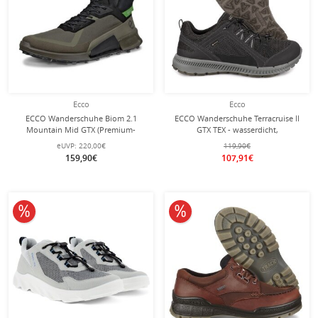
Ecco
Ecco
ECCO Wanderschuhe Biom 2.1
ECCO Wanderschuhe Terracruise ll
Mountain Mid GTX (Premium-
GTX TEX - wasserdicht,
Nubukleder, wasserdicht)
strapazierfähige Sohle - schwarz
eUVP:
220,00€
119,90€
dunkelgrün/schwarz Herren
Herren
159,90€
107,91€
10% reduziert
10% reduziert