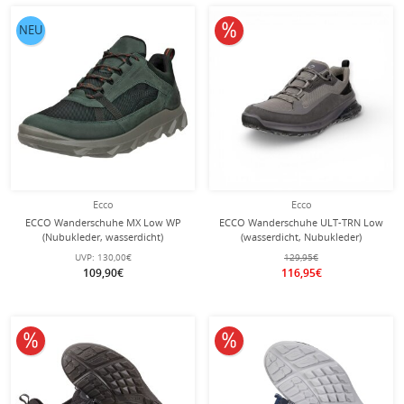
10% reduziert
NEU
Ecco
Ecco
ECCO Wanderschuhe MX Low WP
ECCO Wanderschuhe ULT-TRN Low
(Nubukleder, wasserdicht)
(wasserdicht, Nubukleder)
dunkelgrün Herren
magnetgrau Herren
UVP:
130,00€
129,95€
109,90€
116,95€
10% reduziert
10% reduziert