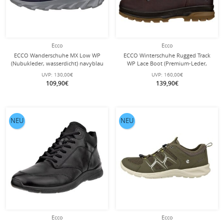
Ecco
Ecco
ECCO Wanderschuhe MX Low WP
ECCO Winterschuhe Rugged Track
(Nubukleder, wasserdicht) navyblau
WP Lace Boot (Premium-Leder,
Herren
wasserdicht) dunkelbraun Herren
UVP:
130,00€
UVP:
160,00€
109,90€
139,90€
NEU
NEU
Ecco
Ecco