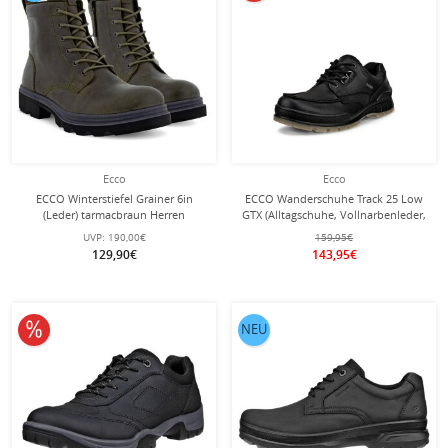
Ecco
Ecco
ECCO Winterstiefel Grainer 6in
ECCO Wanderschuhe Track 25 Low
(Leder) tarmacbraun Herren
GTX (Alltagschuhe, Vollnarbenleder,
wasserdicht) schwarz Herren
UVP:
190,00€
159,95€
129,90€
143,95€
10% reduziert
NEU