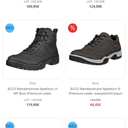
UVP:
200,00€
UVP:
150,00€
Herren
169,95€
124,90€
10% reduziert
NEU
Ecco
Ecco
ECCO Wanderschuhe Xpedition III
ECCO Wanderschuhe Xpedition III
WP Boot (Premium-Leder,
(Premium-Leder, wasserdicht) braun
wasserdicht) schwarz Herren
Herren
UVP:
140,00€
104,95€
119,90€
94,45€
NEU
NEU