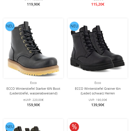
119,90€
115,20€
NEU
NEU
Ecco
Ecco
ECCO Winterstiefel Starker 6IN Boot
ECCO Winterstiefel Grainer 6in
(Lederstiefel, wasserabweisend)
(Leder) schwarz Herren
schwarz Herren
eUVP:
220,00€
UVP:
190,00€
159,90€
139,90€
10% reduziert
NEU