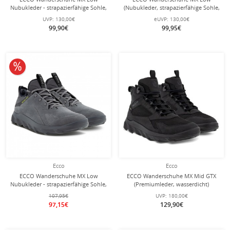
Nubukleder - strapazierfähige Sohle,
(Nubukleder, strapazierfähige Sohle,
sockenartige Konstruktion aus
sockenartige Konstruktion) braun
UVP:
130,00€
eUVP:
130,00€
Neopen - schwarz Herren
Herren
99,90€
99,95€
10% reduziert
Ecco
Ecco
ECCO Wanderschuhe MX Low
ECCO Wanderschuhe MX Mid GTX
Nubukleder - strapazierfähige Sohle,
(Premiumleder, wasserdicht)
sockenartige Konstruktion aus
schwarz Herren
107,95€
UVP:
180,00€
Neopen - grau Herren
97,15€
129,90€