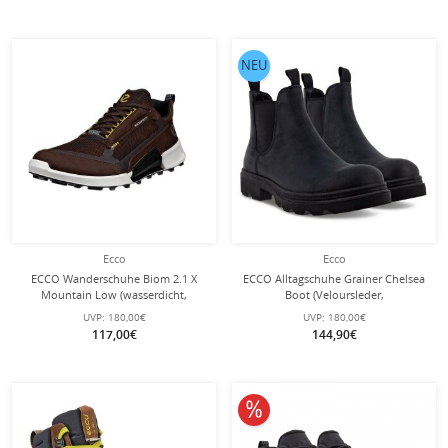
NEU
Ecco
Ecco
ECCO Wanderschuhe Biom 2.1 X
ECCO Alltagschuhe Grainer Chelsea
Mountain Low (wasserdicht,
Boot (Veloursleder,
Nubukleder) dunkelbraun/schwarz
wasserabweisend) schwarz Herren
UVP:
180,00€
UVP:
180,00€
Herren
117,00€
144,90€
10% reduziert