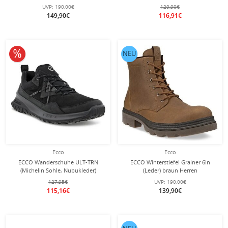
frei) schwarz Herren
Herren
UVP:
190,00€
129,90€
149,90€
116,91€
10% reduziert
NEU
Ecco
Ecco
ECCO Wanderschuhe ULT-TRN
ECCO Winterstiefel Grainer 6in
(Michelin Sohle, Nubukleder)
(Leder) braun Herren
schwarz Herren
127,95€
UVP:
190,00€
115,16€
139,90€