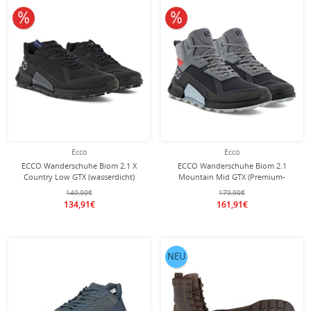
10% reduziert
10% reduziert
Ecco
Ecco
ECCO Wanderschuhe Biom 2.1 X
ECCO Wanderschuhe Biom 2.1
Country Low GTX (wasserdicht)
Mountain Mid GTX (Premium-
schwarz Herren
Nubukleder, wasserdicht)
149,90€
179,90€
grau/schwarz Herren
134,91€
161,91€
NEU