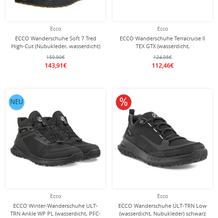
Ecco
Ecco
ECCO Wanderschuhe Soft 7 Tred
ECCO Wanderschuhe Terracruise ll
High-Cut (Nubukleder, wasserdicht)
TEX GTX (wasserdicht,
schwarz/braun Herren
strapazierfähige Sohle) dunkelblau
159,90€
124,95€
Herren
143,91€
112,46€
10% reduziert
NEU
Ecco
Ecco
ECCO Winter-Wanderschuhe ULT-
ECCO Wanderschuhe ULT-TRN Low
TRN Ankle WP PL (wasserdicht, PFC-
(wasserdicht, Nubukleder) schwarz