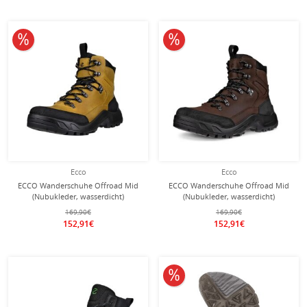
10% reduziert
10% reduziert
Ecco
Ecco
ECCO Wanderschuhe Offroad Mid
ECCO Wanderschuhe Offroad Mid
(Nubukleder, wasserdicht)
(Nubukleder, wasserdicht)
gelb/schwarz Herren
mochabraun/schwarz Herren
169,90€
169,90€
152,91€
152,91€
10% reduziert