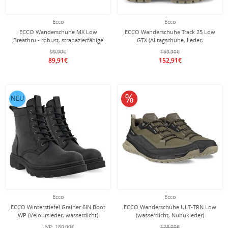
Ecco
Ecco
ECCO Wanderschuhe MX Low
ECCO Wanderschuhe Track 25 Low
Breathru - robust, strapazierfähige
GTX (Alltagschuhe, Leder,
Sohle - grau Herren
wasserdicht) braun Herren
99,90€
169,90€
89,91€
152,91€
10% reduziert
NEU
Ecco
Ecco
ECCO Winterstiefel Grainer 6IN Boot
ECCO Wanderschuhe ULT-TRN Low
WP (Veloursleder, wasserdicht)
(wasserdicht, Nubukleder)
schwarz Herren
schwarz/dunkelgrün Herren
UVP:
180,00€
128,00€