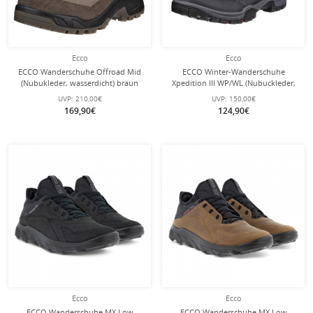
Ecco
Ecco
ECCO Wanderschuhe Offroad Mid
ECCO Winter-Wanderschuhe
(Nubukleder, wasserdicht) braun
Xpedition III WP/WL (Nubuckleder,
Herren
wasserdicht, warm) schwarz Herren
UVP:
210,00€
UVP:
150,00€
169,90€
124,90€
Ecco
Ecco
ECCO Wanderschuhe MX Low
ECCO Wanderschuhe MX Low