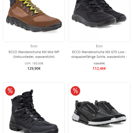
Ecco
Ecco
ECCO Wanderschuhe MX Mid WP
ECCO Wanderschuhe MX GTX Low -
(Veloursleder, wasserdicht)
strapazierfähige Sohle, wasserdicht -
braun/schwarz Herren
schwarz Herren
UVP:
180,00€
124,95€
129,90€
112,46€
10% reduziert
10% reduziert