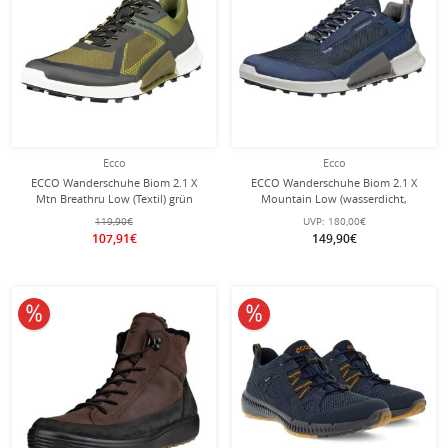
Ecco
Ecco
ECCO Wanderschuhe Biom 2.1 X
ECCO Wanderschuhe Biom 2.1 X
Mtn Breathru Low (Textil) grün
Mountain Low (wasserdicht,
Herren
Nubukleder) blau Herren
119,90€
UVP:
180,00€
107,91€
149,90€
10% reduziert
10% reduziert