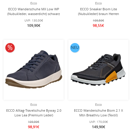
Ecco
Ecco
ECCO Wanderschuhe MX Low WP
ECCO Sneaker Biom Lite
(Nubukleder, wasserdicht) schwarz
(Nubukleder) braun Herren
Herren
UVP:
130,00€
109,50€
109,90€
98,55€
10% reduziert
NEU
Ecco
Ecco
ECCO Alltag-Travelschuhe Byway 2.0
ECCO Wanderschuhe Biom 2.1 X
Low Lea (Premium Leder)
Mtn Breathru Low (Textil)
marineblau Herren
navyblau/schwarz/orange Herren
109,90€
UVP:
170,00€
98,91€
149,90€