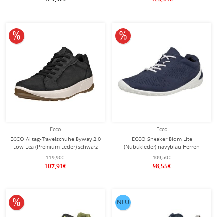
10% reduziert
10% reduziert
Ecco
Ecco
ECCO Alltag-Travelschuhe Byway 2.0
ECCO Sneaker Biom Lite
Low Lea (Premium Leder) schwarz
(Nubukleder) navyblau Herren
Herren
119,90€
109,50€
107,91€
98,55€
10% reduziert
NEU