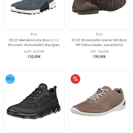
Ecco
Ecco
ECCO Wanderschuhe Biom 2.1 X
ECCO Winterstiefel Grainer 6IN Boot
Mountain (Nubukleder) blau/grau
WP (Veloursleder, wasserdicht)
Herren
braun Herren
eUVP:
200,00€
UVP:
180,00€
120,00€
139,90€
10% reduziert
NEU