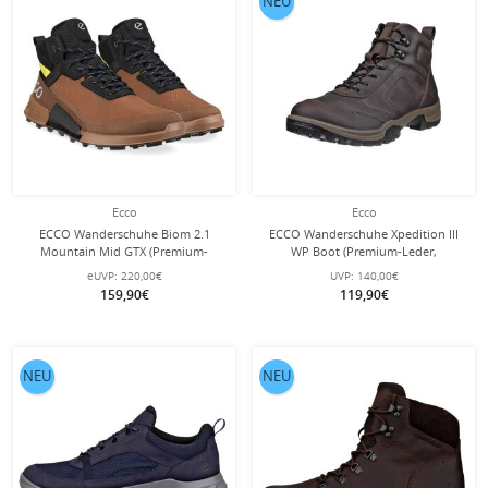
NEU
Ecco
Ecco
ECCO Wanderschuhe Biom 2.1
ECCO Wanderschuhe Xpedition III
Mountain Mid GTX (Premium-
WP Boot (Premium-Leder,
Nubukleder, wasserdicht)
wasserdicht) braun Herren
eUVP:
220,00€
UVP:
140,00€
dunkelbraun Herren
159,90€
119,90€
NEU
NEU