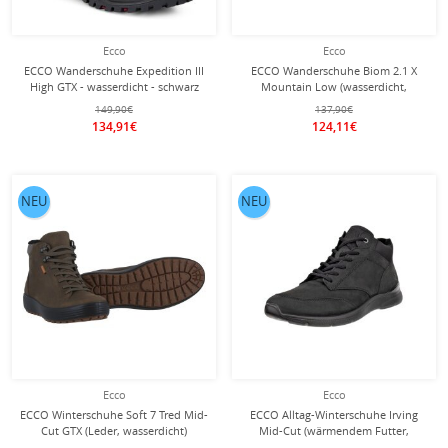
Ecco
Ecco
ECCO Wanderschuhe Expedition III
ECCO Wanderschuhe Biom 2.1 X
High GTX - wasserdicht - schwarz
Mountain Low (wasserdicht,
Herren
Nubukleder) schwarz Herren
149,90€
137,90€
134,91€
124,11€
NEU
NEU
Ecco
Ecco
ECCO Winterschuhe Soft 7 Tred Mid-
ECCO Alltag-Winterschuhe Irving
Cut GTX (Leder, wasserdicht)
Mid-Cut (wärmendem Futter,
dunkelgrün/tarmac Herren
Premium-Nubukleder) schwarz