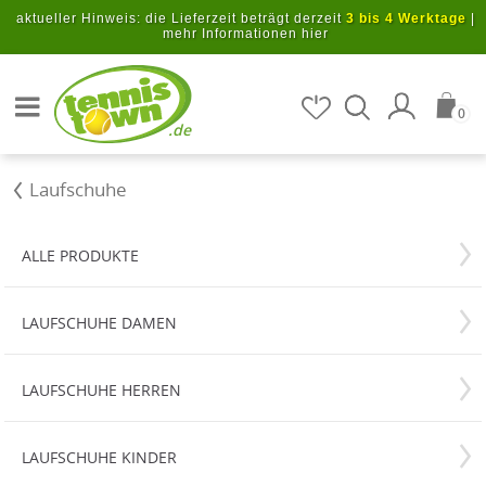
Zum Hauptinhalt springen
aktueller Hinweis: die Lieferzeit beträgt derzeit
3 bis 4 Werktage
|
mehr Informationen hier
Artikel suchen
0
.de
Laufschuhe
ALLE PRODUKTE
LAUFSCHUHE DAMEN
LAUFSCHUHE HERREN
LAUFSCHUHE KINDER