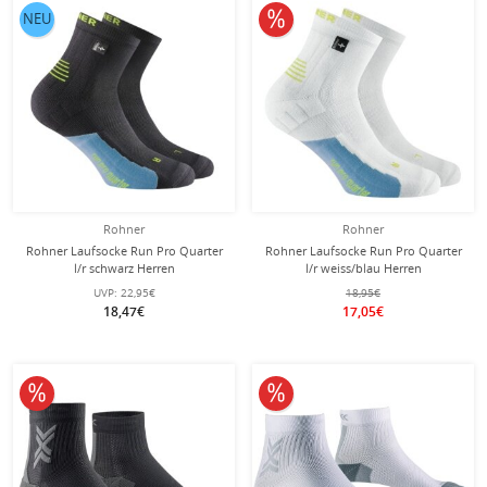
10% reduziert
NEU
Rohner
Rohner
Rohner Laufsocke Run Pro Quarter
Rohner Laufsocke Run Pro Quarter
l/r schwarz Herren
l/r weiss/blau Herren
UVP:
22,95€
18,95€
18,47€
17,05€
10% reduziert
10% reduziert