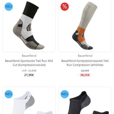
10% reduziert
NEU
Bauerfeind
Bauerfeind
Bauerfeind Sportsocke Trail Run Mid
Bauerfeind Kompressionssocke Trail
Cut (Kompressionssocke)
Run Compression (erhöhtes
schwarz/weiss/grau Herren - 1 Paar
Stabilitätsgefühl) grau Herren - 1
UVP:
24,90€
42,95€
Paar
21,90€
38,65€
NEU
NEU