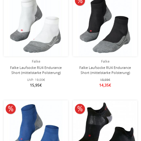
Falke
Falke
Falke Laufsocke RU4 Endurance
Falke Laufsocke RU4 Endurance
Short (mittelstarke Polsterung)
Short (mittelstarke Polsterung)
weiss/grau Herren - 1 Paar
schwarz Herren - 1 Paar
UVP:
19,00€
15,95€
15,95€
14,35€
10% reduziert
10% reduziert