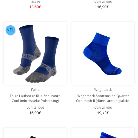
15,21€
UVP:
21,00€
13,69€
16,90€
NEU
Falke
Wrightsock
Falke Laufsocke RU4 Endurance
Wrightsock Sportsocken Quarter
Cool (mittelstarke Polsterung)
Coolmesh II (dünn, atmungsaktiv,
dunkelblau Herren - 1 Paar
bequem) royalblau - 1 Paar
UVP:
21,00€
UVP:
21,95€
16,90€
19,75€