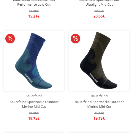
Performance Low Cut
Ultralight Mid Cut
(Kompressionssocke) weiss/blau
(Kompressionssocke) weiss Herren -
16,90€
22,95€
Herren - 1 Paar
1 Paar
15,21€
20,66€
10% reduziert
10% reduziert
Bauerfeind
Bauerfeind
Bauerfeind Sportsocke Outdoor
Bauerfeind Sportsocke Outdoor
Merino Mid Cut
Merino Mid Cut
(Kompressionssocke) blau Herren - 1
(Kompressionssocke) dunklegrün
21,95€
21,95€
Paar
Herren - 1 Paar
19,75€
19,75€