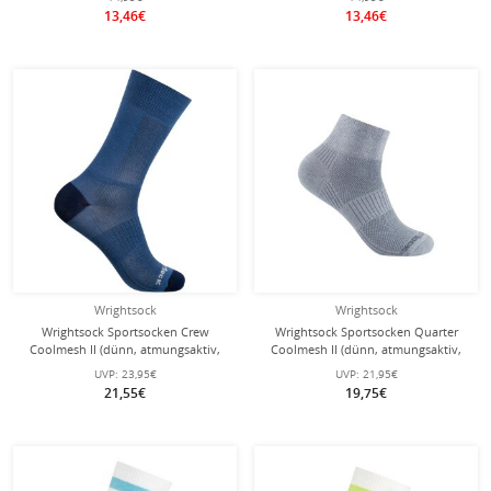
13,46€
13,46€
Wrightsock
Wrightsock
Wrightsock Sportsocken Crew
Wrightsock Sportsocken Quarter
Coolmesh II (dünn, atmungsaktiv,
Coolmesh II (dünn, atmungsaktiv,
bequem) seeblau/navyblau - 1 Paar
bequem) hellgrau - 1 Paar
UVP:
23,95€
UVP:
21,95€
21,55€
19,75€