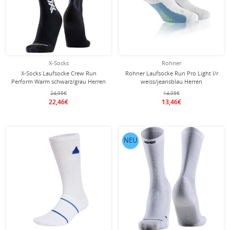
X-Socks
Rohner
X-Socks Laufsocke Crew Run
Rohner Laufsocke Run Pro Light l/r
Perform Warm schwarz/grau Herren
weiss/jeansblau Herren
- 1 Paar
24,95€
14,95€
22,46€
13,46€
NEU