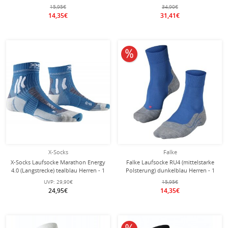
Herren - 1 Paar
Paar
15,95€
34,90€
14,35€
31,41€
10% reduziert
X-Socks
Falke
X-Socks Laufsocke Marathon Energy
Falke Laufsocke RU4 (mittelstarke
4.0 (Langstrecke) tealblau Herren - 1
Polsterung) dunkelblau Herren - 1
Paar
Paar
UVP:
29,90€
15,95€
24,95€
14,35€
10% reduziert