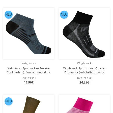
NEU
NEU
Wrightsock
Wrightsock
Wrightsock Sportsocken Sneaker
Wrightsock Sportsocken Quarter
Coolmesh II (dünn, atmungsaktiv,
Endurance (knöchelhoch, Anti-
bequem) grau/schwarz - 1 Paar
Blasen-Socke) schwarz/grau - 1 Paar
UVP:
19,95€
UVP:
26,95€
17,96€
24,25€
NEU