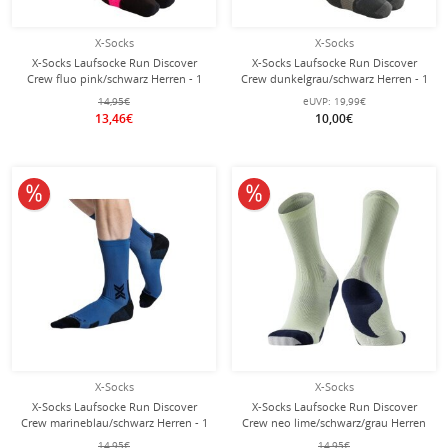
X-Socks
X-Socks
X-Socks Laufsocke Run Discover
X-Socks Laufsocke Run Discover
Crew fluo pink/schwarz Herren - 1
Crew dunkelgrau/schwarz Herren - 1
Paar
Paar
14,95€
eUVP:
19,99€
13,46€
10,00€
10% reduziert
10% reduziert
X-Socks
X-Socks
X-Socks Laufsocke Run Discover
X-Socks Laufsocke Run Discover
Crew marineblau/schwarz Herren - 1
Crew neo lime/schwarz/grau Herren
Paar
- 1 Paar
14,95€
14,95€