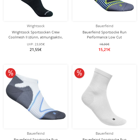
Wrightsock
Bauerfeind
Wrightsock Sportsocken Crew
Bauerfeind Sportsocke Run
Coolmesh II (dünn, atmungsaktiv,
Performance Low Cut
bequem) schwarz - 1 Paar
(Kompressionssocke) blau Herren - 1
UVP:
23,95€
16,90€
Paar
21,55€
15,21€
10% reduziert
10% reduziert
Bauerfeind
Bauerfeind
Bauerfeind Sportsocke Run
Bauerfeind Sportsocke Run