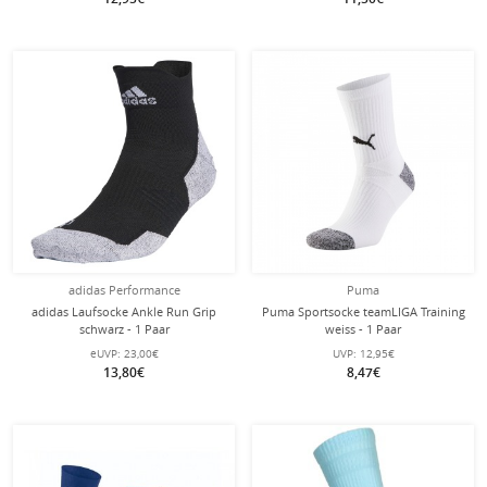
adidas Performance
Puma
adidas Laufsocke Ankle Run Grip
Puma Sportsocke teamLIGA Training
schwarz - 1 Paar
weiss - 1 Paar
eUVP:
23,00€
UVP:
12,95€
13,80€
8,47€