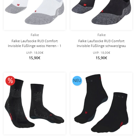
Falke
Falke
Falke Laufsocke RU3 Comfort
Falke Laufsocke RU3 Comfort
Invisible Füßlinge weiss Herren - 1
Invisible Füßlinge schwarz/grau
Paar
Herren - 1 Paar
UVP:
18,00€
UVP:
18,00€
15,90€
15,90€
10% reduziert
NEU