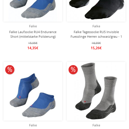
Falke
Falke
Falke Laufsocke RU4 Endurance
Falke Tagessocke RU5 Invisible
Short (mittelstarke Polsterung)
Fuesslinge Herren schwarz/grau - 1
dunkelblau Herren - 1 Paar
Paar
15,95€
16,95€
14,35€
15,26€
10% reduziert
10% reduziert
Falke
Falke