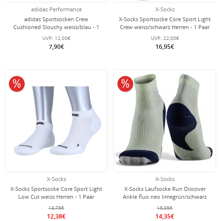
adidas Performance
X-Socks
adidas Sportsocken Crew
X-Socks Sportsocke Core Sport Light
Cushioned Slouchy weiss/blau - 1
Crew weiss/schwarz Herren - 1 Paar
Paar
UVP:
12,00€
UVP:
22,00€
7,90€
16,95€
10% reduziert
10% reduziert
X-Socks
X-Socks
X-Socks Sportsocke Core Sport Light
X-Socks Laufsocke Run Discover
Low Cut weiss Herren - 1 Paar
Ankle fluo neo limegrün/schwarz
Herren - 1 Paar
13,75€
15,95€
12,38€
14,35€