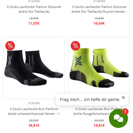
X-Socks
X-Socks
X-Socks Laufsocke Trailrun Discover
X-Socks Laufsocke Trailrun Discover
Ankle (für Traillaufe)
Ankle (für Traillaufe) fluorot Herren -
schwarz/charcoal Herren - 1 Paar
1 Paar
18,95€
18,49€
17,05€
16,64€
10% reduziert
10% reduziert
X-Socks
X-Socks
X-Socks Laufsocke Run Perform
X-Socks Laufsocke Run Perform
Ankle schwarz/charcoal Herren - 1
Ankle fluogelb/schwarz Herren - 1
Paar
Paar
20,90€
20,90€
18,81€
18,81€