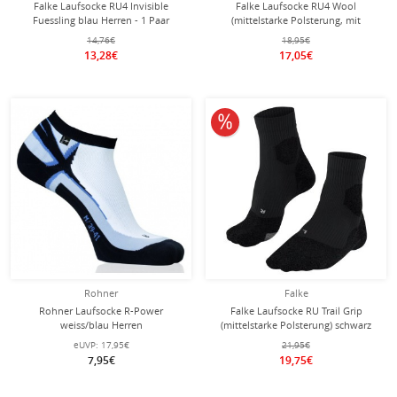
Falke Laufsocke RU4 Invisible
Falke Laufsocke RU4 Wool
Fuessling blau Herren - 1 Paar
(mittelstarke Polsterung, mit
Merinowolle) grau Herren - 1 Paar
14,76€
18,95€
13,28€
17,05€
10% reduziert
Rohner
Falke
Rohner Laufsocke R-Power
Falke Laufsocke RU Trail Grip
weiss/blau Herren
(mittelstarke Polsterung) schwarz
Herren - 1 Paar
eUVP:
17,95€
21,95€
7,95€
19,75€