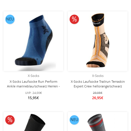
10% reduziert
NEU
X-Socks
X-Socks
X-Socks Laufsocke Run Perform
X-Socks Laufsocke Trailrun Terraskin
Ankle marineblau/schwarz Herren -
Expert Crew hellorange/schwarz
1 Paar
Herren - 1 Paar
UVP:
24,00€
29,95€
15,95€
26,95€
10% reduziert
NEU