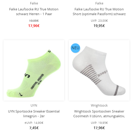
Falke
Falke
Falke Laufsocke RU True Motion
Falke Laufsocke RU True Motion
schwarz Herren - 1 Paar
Short (optimale Passform) schwarz
Herren - 1 Paar
19,95€
UVP:
23,00€
17,96€
19,95€
NEU
UYN
Wrightsock
UYN Sportsocke Sneaker Essential
Wrightsock Sportsocken Sneaker
limegrün - 2er
Coolmesh II (dünn, atmungsaktiv,
bequem) weiss - 1 Paar
eUVP:
14,90€
UVP:
19,95€
7,45€
17,96€