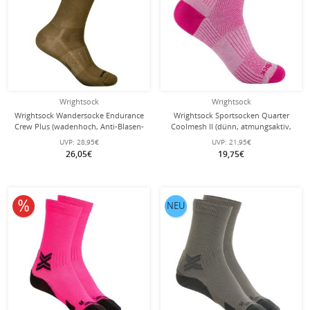
Wrightsock
Wrightsock
Wrightsock Wandersocke Endurance
Wrightsock Sportsocken Quarter
Crew Plus (wadenhoch, Anti-Blasen-
Coolmesh II (dünn, atmungsaktiv,
Socke) coyotebraun - 1 Paar
bequem) pink Damen - 1 Paar
UVP:
28,95€
UVP:
21,95€
26,05€
19,75€
10% reduziert
NEU