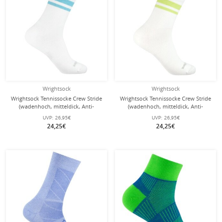
Wrightsock
Wrightsock
Wrightsock Tennissocke Crew Stride
Wrightsock Tennissocke Crew Stride
(wadenhoch, mitteldick, Anti-
(wadenhoch, mitteldick, Anti-
Blasen-Socke) weiss/blau- 1 Paar
Blasen-Socke) weiss/hellgrün - 1
UVP:
26,95€
UVP:
26,95€
Paar
24,25€
24,25€