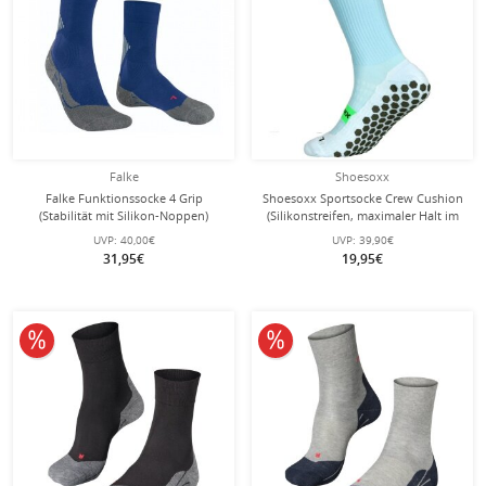
Falke
Shoesoxx
Falke Funktionssocke 4 Grip
Shoesoxx Sportsocke Crew Cushion
(Stabilität mit Silikon-Noppen)
(Silikonstreifen, maximaler Halt im
blau/grau Herren - 1 Paar
Schuh) himmelblau Herren - 1 Paar
UVP:
40,00€
UVP:
39,90€
31,95€
19,95€
10% reduziert
10% reduziert