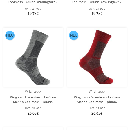
Coolmesh II (dünn, atmungsaktiv,
Coolmesh II (dünn, atmungsaktiv,
bequem) scubablau - 1 Paar
bequem) seeblau/navyblau- 1 Paar
UVP:
21,95€
UVP:
21,95€
19,75€
19,75€
NEU
NEU
Wrightsock
Wrightsock
Wrightsock Wandersocke Crew
Wrightsock Wandersocke Crew
Merino Coolmesh II (dünn,
Merino Coolmesh II (dünn,
Merinowolle) grau - 1 Paar
Merinowolle) rot - 1 Paar
UVP:
28,95€
UVP:
28,95€
26,05€
26,05€