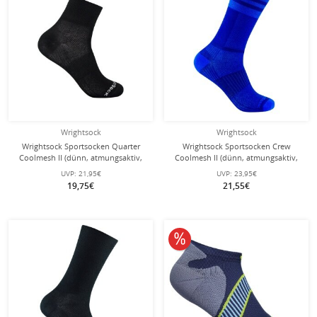
Wrightsock
Wrightsock
Wrightsock Sportsocken Quarter
Wrightsock Sportsocken Crew
Coolmesh II (dünn, atmungsaktiv,
Coolmesh II (dünn, atmungsaktiv,
bequem) schwarz - 1 Paar
bequem) royalblau - 1 Paar
UVP:
21,95€
UVP:
23,95€
19,75€
21,55€
10% reduziert