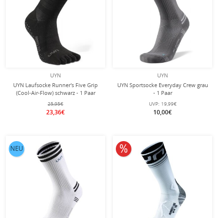
UYN
UYN
UYN Laufsocke Runner's Five Grip
UYN Sportsocke Everyday Crew grau
(Cool-Air-Flow) schwarz - 1 Paar
- 1 Paar
25,95€
UVP:
19,99€
23,36€
10,00€
10% reduziert
NEU