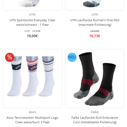
UYN
UYN
UYN Sportsocke Everyday Crew
UYN Laufsocke Runner's One Mid
weiss/schwarz - 1 Paar
(maximale Polsterung)
weiss/schwarz - 1 Paar
UVP:
19,99€
18,59€
10,00€
16,73€
10% reduziert
NEU
Asics
Falke
Asics Tennissocken Multisport Logo
Falke Laufsocke RU4 Endurance
Crew weiss/bunt 3 Paar
Cool (mittelstarke Polsterung)
schwarz Herren - 1 Paar