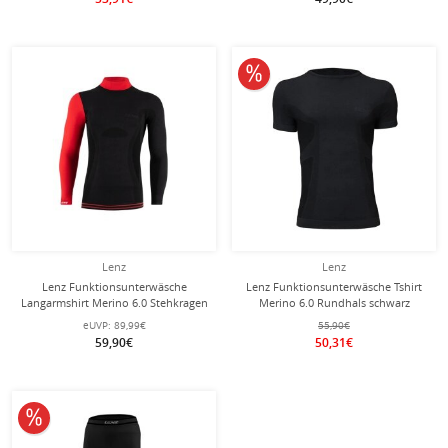
10% reduziert
Lenz
Lenz
Lenz Funktionsunterwäsche
Lenz Funktionsunterwäsche Tshirt
Langarmshirt Merino 6.0 Stehkragen
Merino 6.0 Rundhals schwarz
schwarz/rot Herren
Herren
eUVP:
89,99€
55,90€
59,90€
50,31€
10% reduziert