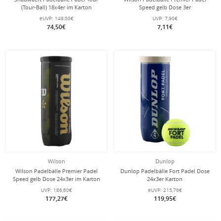
(Tour-Ball) 18x4er im Karton
Speed gelb Dose 3er
eUVP:
149,00€
UVP:
7,90€
74,50€
7,11€
Wilson
Dunlop
Wilson Padelbälle Premier Padel
Dunlop Padelbälle Fort Padel Dose
Speed gelb Dose 24x3er im Karton
24x3er Karton
UVP:
186,60€
eUVP:
215,76€
177,27€
119,95€