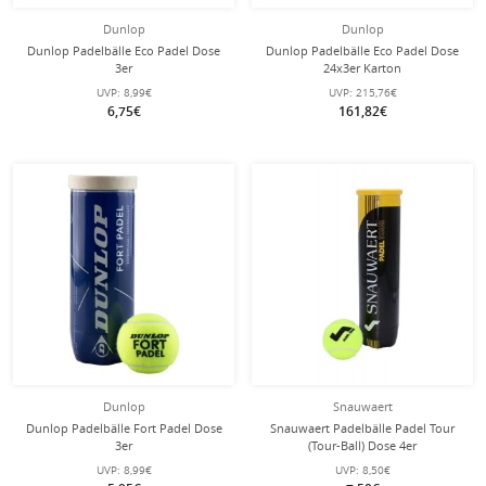
Dunlop
Dunlop
Dunlop Padelbälle Eco Padel Dose
Dunlop Padelbälle Eco Padel Dose
3er
24x3er Karton
UVP:
8,99€
UVP:
215,76€
6,75€
161,82€
Dunlop
Snauwaert
Dunlop Padelbälle Fort Padel Dose
Snauwaert Padelbälle Padel Tour
3er
(Tour-Ball) Dose 4er
UVP:
8,99€
UVP:
8,50€