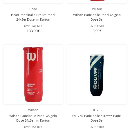
Head
Wilson
Head Padelbälle Pro S+ Padel
Wilson Padelbälle Padel X3 gelb
24x3er Dose im Karton
Dose 3er
UVP:
141,60€
UVP:
6,50€
133,90€
5,90€
Wilson
OLIVER
Wilson Padelbälle Padel X3 gelb
OLIVER Padelbälle Elite+++ Padel
Dose 24x3er im Karton
Dose 3er
UVP:
156,00€
UVP:
9,00€