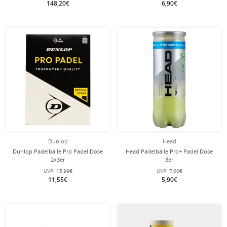
148,20€
6,90€
Dunlop
Head
Dunlop Padelbälle Pro Padel Dose
Head Padelbälle Pro+ Padel Dose
2x3er
3er
UVP:
15,99€
UVP:
7,00€
11,55€
5,90€