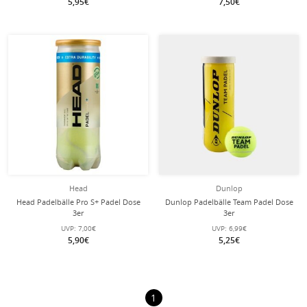
5,95€
7,50€
Head
Dunlop
Head Padelbälle Pro S+ Padel Dose
Dunlop Padelbälle Team Padel Dose
3er
3er
UVP:
7,00€
UVP:
6,99€
5,90€
5,25€
1