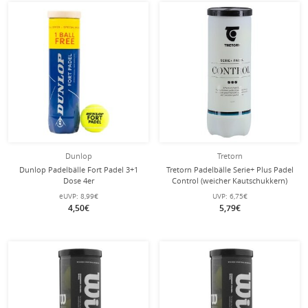
Dunlop
Tretorn
Dunlop Padelbälle Fort Padel 3+1
Tretorn Padelbälle Serie+ Plus Padel
Dose 4er
Control (weicher Kautschukkern)
Dose 3er
eUVP:
8,99€
UVP:
6,75€
4,50€
5,79€