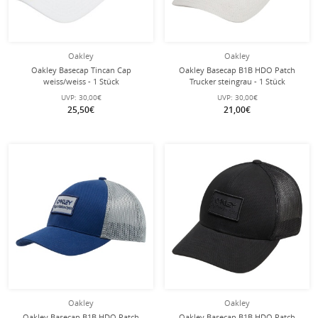
Oakley
Oakley
Oakley Basecap Tincan Cap
Oakley Basecap B1B HDO Patch
weiss/weiss - 1 Stück
Trucker steingrau - 1 Stück
UVP:
30,00€
UVP:
30,00€
25,50€
21,00€
Oakley
Oakley
Oakley Basecap B1B HDO Patch
Oakley Basecap B1B HDO Patch