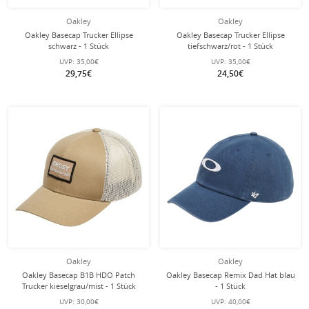
Oakley
Oakley
Oakley Basecap Trucker Ellipse
Oakley Basecap Trucker Ellipse
schwarz - 1 Stück
tiefschwarz/rot - 1 Stück
UVP:
35,00€
UVP:
35,00€
29,75€
24,50€
Oakley
Oakley
Oakley Basecap B1B HDO Patch
Oakley Basecap Remix Dad Hat blau
Trucker kieselgrau/mist - 1 Stück
- 1 Stück
UVP:
30,00€
UVP:
40,00€