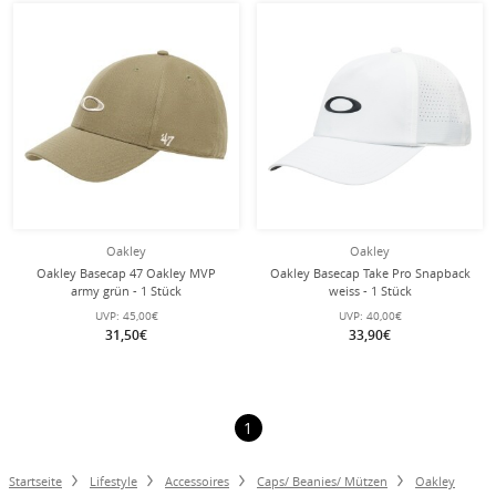
Oakley
Oakley
Oakley Basecap 47 Oakley MVP
Oakley Basecap Take Pro Snapback
army grün - 1 Stück
weiss - 1 Stück
UVP:
45,00€
UVP:
40,00€
31,50€
33,90€
1
Startseite
Lifestyle
Accessoires
Caps/ Beanies/ Mützen
Oakley