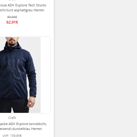
hose ADV Explore Tech Shorts
tch) kurz asphaltgrau Herren
69,90€
62,91€
Craft
ljacke ADV Explore (winddicht,
isend) dunkelblau Herren
UVP:
159,95€