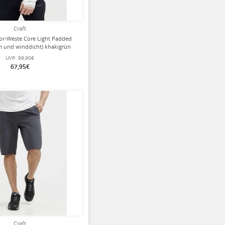
Craft
or-Weste Core Light Padded
rm und winddicht) khakigrün
Herren
UVP:
99,90€
67,95€
ziert
Craft