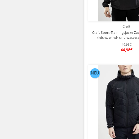
Craft
Craft Sport-Trainingsjacke Za
(leicht, wind- und wasse
schwarz Herren
49,98€
44,98€
NEU