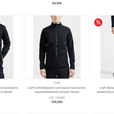
84,90€
10% redu
Craft
ore (winddicht,
Craft Softshelljacke Core Explore (winddicht,
Craft Wand
rz Herren
wasserabweisend) schwarz Herren
(elastisches 
UVP:
139,95€
109,90€