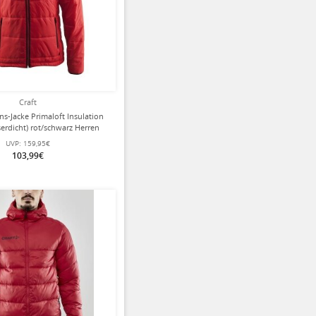
Craft
ons-Jacke Primaloft Insulation
serdicht) rot/schwarz Herren
UVP:
159,95€
103,99€