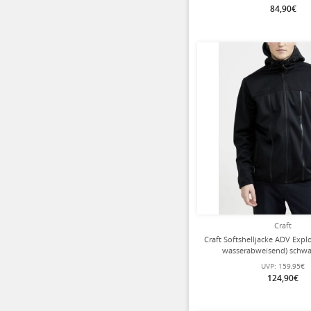
84,90€
Craft
Craft Softshelljacke ADV Expl
wasserabweisend) schwa
UVP:
159,95€
124,90€