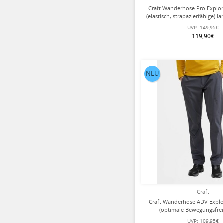
Craft Wanderhose Pro Explor
(elastisch, strapazierfähige) l
UVP:
149,95€
119,90€
NEU
Craft
Craft Wanderhose ADV Explo
(optimale Bewegungsfreih
asphaltgrau Herr
UVP:
109,95€