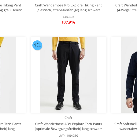
e Hiking Pant
Craft Wanderhose Pro Explore Hiking Pant
Craft Wander
ang grau Herren
(elastisch, strapazierfähige) lang schwarz
(4-Wege Stre
Herren
119,90€
107,91€
NEU
Craft
re Tech Pants
Craft Wanderhose ADV Explore Tech Pants
Craft Softshel
eit) lang
(optimale Bewegungsfreiheit) lang schwarz
wasserabwe
en
Herren
UVP:
109,95€