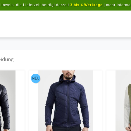
Hinweis: die Lieferzeit beträgt derzeit
3 bis 4 Werktage
|
mehr Informa
Artikel suchen
eidung
NEU