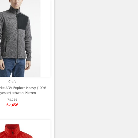
ziert
Craft
acke ADV Explore Heavy (100%
lyester) schwarz Herren
74,95€
67,45€
ziert