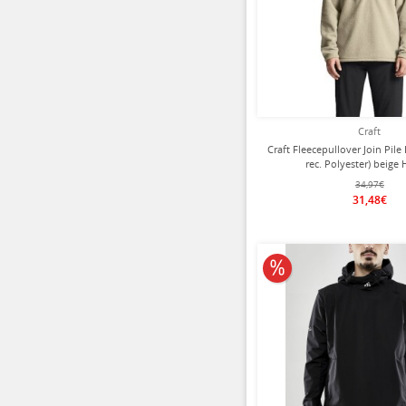
Craft
Craft Fleecepullover Join Pile
rec. Polyester) beige
34,97€
31,48€
10% reduziert