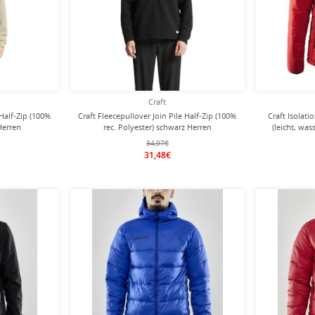
Craft
 Half-Zip (100%
Craft Fleecepullover Join Pile Half-Zip (100%
Craft Isolati
 Herren
rec. Polyester) schwarz Herren
(leicht, was
34,97€
31,48€