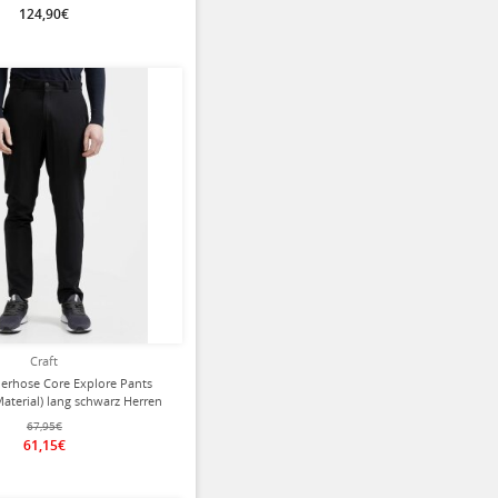
124,90€
ziert
Craft
erhose Core Explore Pants
Material) lang schwarz Herren
67,95€
61,15€