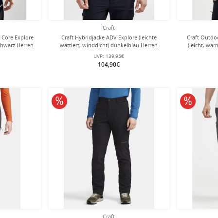
Craft
 Core Explore
Craft Hybridjacke ADV Explore (leichte
Craft Outdo
schwarz Herren
wattiert, winddicht) dunkelblau Herren
(leicht, wa
UVP:
139,95€
104,90€
10% reduziert
10% redu
Craft