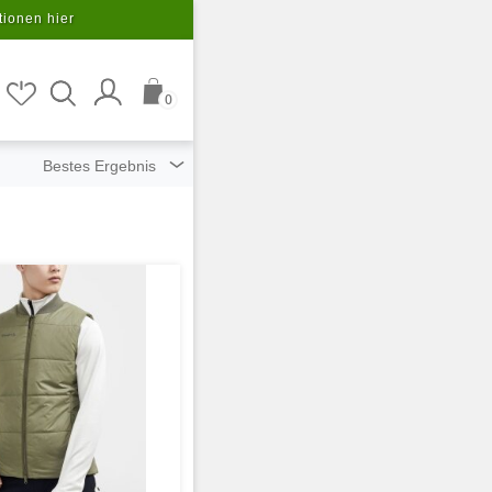
tionen hier
0