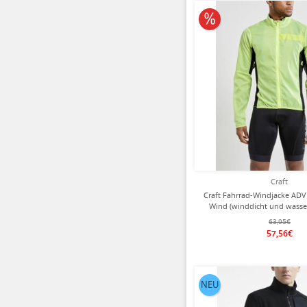
10% reduziert
Craft
Craft Fahrrad-Windjacke ADV
Wind (winddicht und wass
limegrün Herre
63,95€
57,56€
NEU