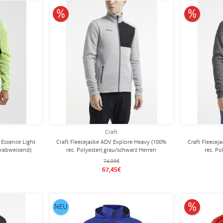
10% reduziert
10% redu
Craft
 Essence Light
Craft Fleecejacke ADV Explore Heavy (100%
Craft Fleecej
erabweisend)
rec. Polyester) grau/schwarz Herren
rec. Po
n
74,95€
67,45€
10% redu
NEU