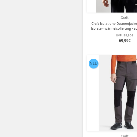
Craft
Craft Isolations-Daunenjacke
Isolate - wärmeisolierung - 
UVP:
99,95€
69,99€
NEU
Craft