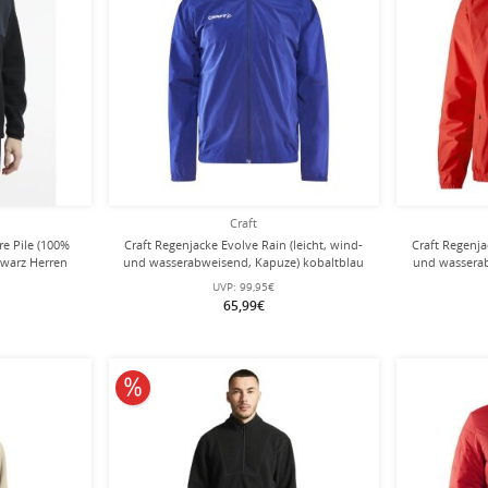
Craft
re Pile (100%
Craft Regenjacke Evolve Rain (leicht, wind-
Craft Regenja
hwarz Herren
und wasserabweisend, Kapuze) kobaltblau
und wasserab
Herren
UVP:
99,95€
65,99€
10% reduziert