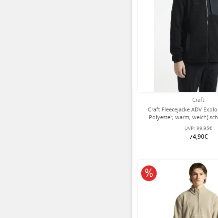
Craft
Craft Fleecejacke ADV Explo
Polyester, warm, weich) sc
UVP:
99,95€
74,90€
10% reduziert