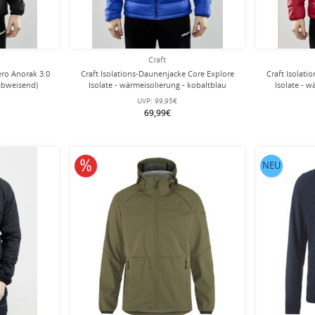
Craft
ero Anorak 3.0
Craft Isolations-Daunenjacke Core Explore
Craft Isolat
rabweisend)
Isolate - wärmeisolierung - kobaltblau
Isolate - w
Herren
UVP:
99,95€
69,99€
10% reduziert
NEU