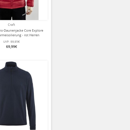
Craft
ions-Daunenjacke Core Explore
ärmeisolierung - rot Herren
UVP:
99,95€
69,99€