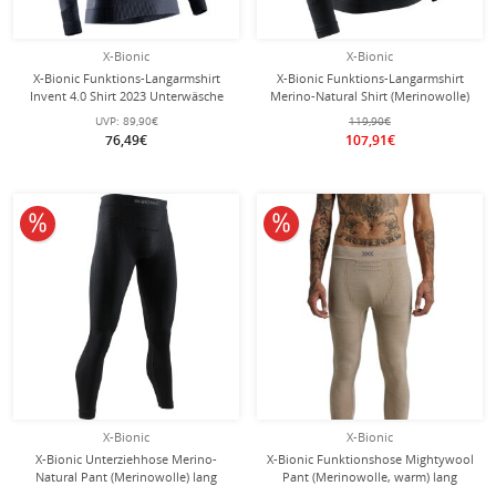
X-Bionic
X-Bionic
X-Bionic Funktions-Langarmshirt
X-Bionic Funktions-Langarmshirt
Invent 4.0 Shirt 2023 Unterwäsche
Merino-Natural Shirt (Merinowolle)
charcoalgrau Herren
Unterwäsche schwarz Herren
UVP:
89,90€
119,90€
76,49€
107,91€
10% reduziert
10% reduziert
X-Bionic
X-Bionic
X-Bionic Unterziehhose Merino-
X-Bionic Funktionshose Mightywool
Natural Pant (Merinowolle) lang
Pant (Merinowolle, warm) lang
Unterwäsche schwarz Herren
sand/beige Herren