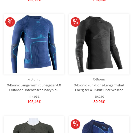
10% reduziert
10% reduziert
X-Bionic
X-Bionic
X-Bionic Langarmshirt Energizer 4.0
X-Bionic Funktions-Langarmshirt
Outdoor Unterwäsche navyblau
Energizer 4.0 Shirt Unterwäsche
Herren
anthrazitgrau/charcoal Herren
114,95€
89,95€
103,46€
80,96€
10% reduziert