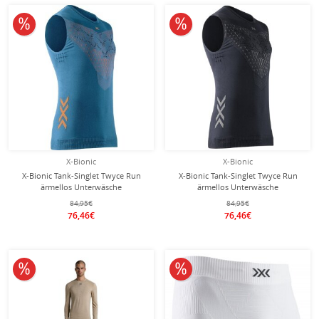
10% reduziert
10% reduziert
X-Bionic
X-Bionic
X-Bionic Tank-Singlet Twyce Run
X-Bionic Tank-Singlet Twyce Run
ärmellos Unterwäsche
ärmellos Unterwäsche
mineralblau/orange Herren
schwarz/charcoal Herren
84,95€
84,95€
76,46€
76,46€
10% reduziert
10% reduziert