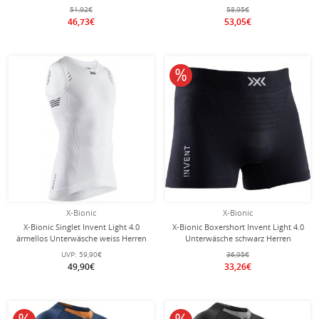
Herren
51,92€
58,95€
46,73€
53,05€
10% reduziert
X-Bionic
X-Bionic
X-Bionic Singlet Invent Light 4.0
X-Bionic Boxershort Invent Light 4.0
ärmellos Unterwäsche weiss Herren
Unterwäsche schwarz Herren
UVP:
59,90€
36,95€
49,90€
33,26€
10% reduziert
10% reduziert