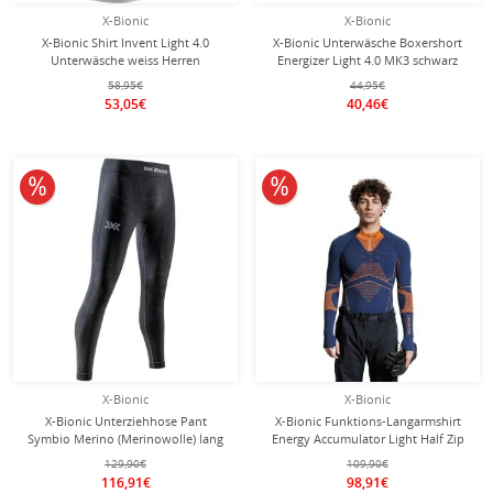
X-Bionic
X-Bionic
X-Bionic Shirt Invent Light 4.0
X-Bionic Unterwäsche Boxershort
Unterwäsche weiss Herren
Energizer Light 4.0 MK3 schwarz
Herren
58,95€
44,95€
53,05€
40,46€
10% reduziert
10% reduziert
X-Bionic
X-Bionic
X-Bionic Unterziehhose Pant
X-Bionic Funktions-Langarmshirt
Symbio Merino (Merinowolle) lang
Energy Accumulator Light Half Zip
Unterwäsche schwarz Herren
Unterwäsche marineblau/orange
129,90€
109,90€
Herren
116,91€
98,91€