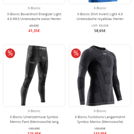
X-Bionic
X-Bionic
X-Bionic Boxershort Energizer Light
X-Bionic Shirt Invent Light 4.0
4.0 MK3 Unterwäsche weiss Herren
Unterwäsche royalblau Herren
45,95€
UVP:
69,00€
41,35€
58,65€
10% reduziert
10% reduziert
X-Bionic
X-Bionic
X-Bionic Unterziehhose Symbio
X-Bionic Funktions-Langarmshirt
Merino Pant (Merinowolle) lang
Symbio Merino (Merinowolle)
Unterwäsche grau Herren
Unterwäsche grau Herren
139,95€
159,95€
125,95€
143,95€