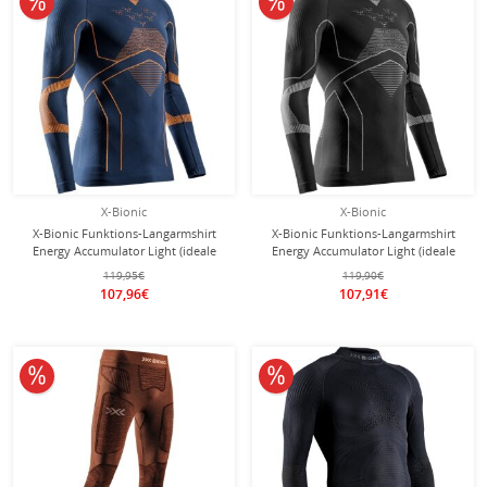
X-Bionic
X-Bionic
X-Bionic Funktions-Langarmshirt
X-Bionic Funktions-Langarmshirt
Energy Accumulator Light (ideale
Energy Accumulator Light (ideale
Thermoregulation) Unterwäsche
Thermoregulation) Unterwäsche
119,95€
119,90€
marineblau/orange Herren
schwarz/grau Herren
107,96€
107,91€
10% reduziert
10% reduziert