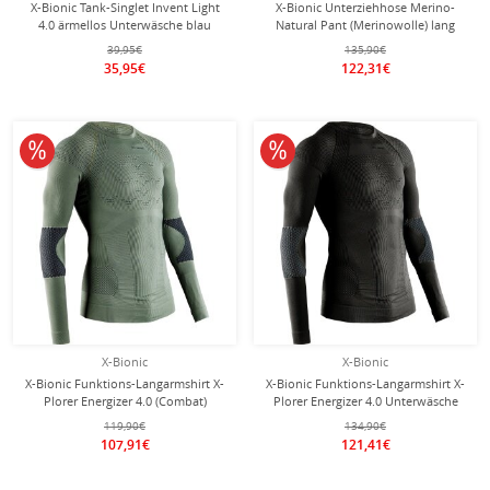
X-Bionic Tank-Singlet Invent Light
X-Bionic Unterziehhose Merino-
4.0 ärmellos Unterwäsche blau
Natural Pant (Merinowolle) lang
Herren
Unterwäsche navyblau Herren
39,95€
135,90€
35,95€
122,31€
10% reduziert
10% reduziert
X-Bionic
X-Bionic
X-Bionic Funktions-Langarmshirt X-
X-Bionic Funktions-Langarmshirt X-
Plorer Energizer 4.0 (Combat)
Plorer Energizer 4.0 Unterwäsche
Unterwäsche olivegrün Herren
schwarz Herren
119,90€
134,90€
107,91€
121,41€