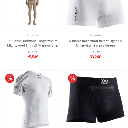
X-Bionic
X-Bionic
X-Bionic Funktions-Langarmshirt
X-Bionic Boxershort Invent Light 4.0
Mightywool Shirt LS (Merinowolle,
Unterwäsche weiss Herren
warm) sand/beige Herren
83,93€
36,95€
75,54€
33,26€
10% reduziert
10% reduziert