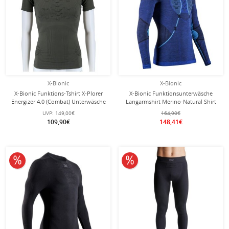
X-Bionic
X-Bionic
X-Bionic Funktions-Tshirt X-Plorer
X-Bionic Funktionsunterwäsche
Energizer 4.0 (Combat) Unterwäsche
Langarmshirt Merino-Natural Shirt
olivegrün Herren
(Merinowolle) blau Herren
UVP:
149,00€
164,90€
109,90€
148,41€
10% reduziert
10% reduziert