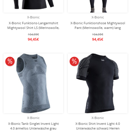
X-Bionic
X-Bionic
X-Bionic Funktions-Langarmshirt
X-Bionic Funktionshose Mightywool
Mightywool Shirt LS (Merinowolle,
Pant (Merinowolle, warm) lang
warm) schwarz Herren
schwarz Herren
104,95€
104,95€
94,45€
94,45€
10% reduziert
10% reduziert
X-Bionic
X-Bionic
X-Bionic Tank-Singlet Invent Light
X-Bionic Shirt Invent Light 4.0
4.0 ärmellos Unterwäsche grau
Unterwäsche schwarz Herren