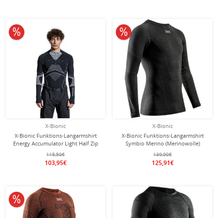
10% reduziert
10% reduziert
X-Bionic
X-Bionic
X-Bionic Funktions-Langarmshirt
X-Bionic Funktions-Langarmshirt
Energy Accumulator Light Half Zip
Symbio Merino (Merinowolle)
Unterwäsche schwarz/grau Herren
Unterwäsche schwarz Herren
115,50€
139,90€
103,95€
125,91€
10% reduziert