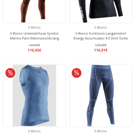
X-Bionic
X-Bionic
X-Bionic Unterziehhose Symbio
X-Bionic Funktions-Langarmshirt
Merino Pant (Merinowolle) lang
Energy Accumulator 4.0 Shirt Turtle
Unterwäsche braun Herren
Neck 2023 schwarz Herren
129,95€
129,90€
116,95€
116,91€
10% reduziert
10% reduziert
X-Bionic
X-Bionic