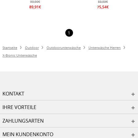
99,90€
83,93€
89,91€
75,54€
1
Startseite
Outdoor
Outdoorunterwäsche
Unterwäsche Herren
X-Bionic Unterwäsche
KONTAKT
IHRE VORTEILE
ZAHLUNGSARTEN
MEIN KUNDENKONTO