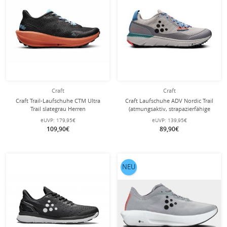
Craft
Craft
Craft Trail-Laufschuhe CTM Ultra
Craft Laufschuhe ADV Nordic Trail
Trail slategrau Herren
(atmungsaktiv, strapazierfähige
Sohle) grau/bunt Herren
eUVP:
179,95€
eUVP:
139,95€
109,90€
89,90€
NEU