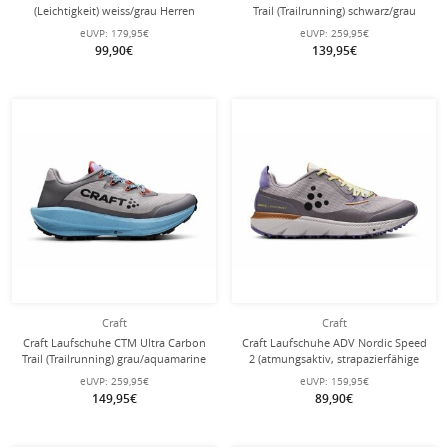
(Leichtigkeit) weiss/grau Herren
Trail (Trailrunning) schwarz/grau
Herren
eUVP:
179,95€
eUVP:
259,95€
99,90€
139,95€
Craft
Craft
Craft Laufschuhe CTM Ultra Carbon
Craft Laufschuhe ADV Nordic Speed
Trail (Trailrunning) grau/aquamarine
2 (atmungsaktiv, strapazierfähige
Herren
Sohle) violett/grau Herren
eUVP:
259,95€
eUVP:
159,95€
149,95€
89,90€