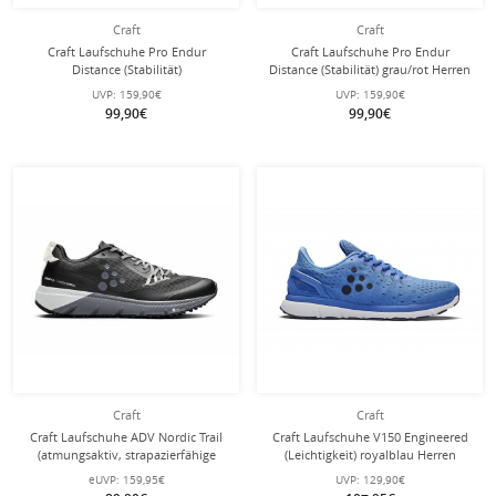
Craft
Craft
Craft Laufschuhe Pro Endur
Craft Laufschuhe Pro Endur
Distance (Stabilität)
Distance (Stabilität) grau/rot Herren
weiss/aquamarineblau Herren
UVP:
159,90€
UVP:
159,90€
99,90€
99,90€
Craft
Craft
Craft Laufschuhe ADV Nordic Trail
Craft Laufschuhe V150 Engineered
(atmungsaktiv, strapazierfähige
(Leichtigkeit) royalblau Herren
Sohle) schwarz/grau Herren
eUVP:
159,95€
UVP:
129,90€