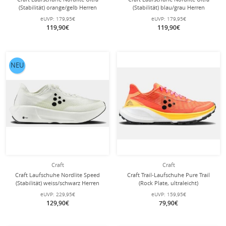
(Stabilität) orange/gelb Herren
(Stabilität) blau/grau Herren
eUVP:
179,95€
eUVP:
179,95€
119,90€
119,90€
NEU
Craft
Craft
Craft Laufschuhe Nordlite Speed
Craft Trail-Laufschuhe Pure Trail
(Stabilität) weiss/schwarz Herren
(Rock Plate, ultraleicht)
orange/gelb/weiss Herren
eUVP:
229,95€
eUVP:
159,95€
129,90€
79,90€