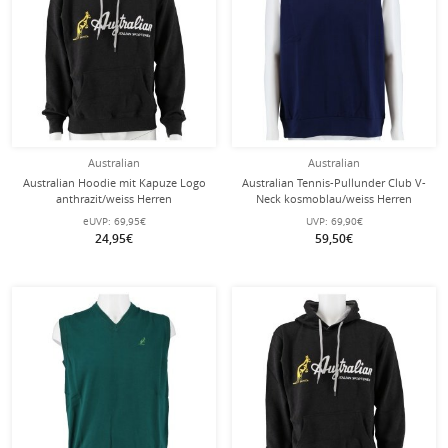
Australian
Australian
Australian Hoodie mit Kapuze Logo
Australian Tennis-Pullunder Club V-
anthrazit/weiss Herren
Neck kosmoblau/weiss Herren
eUVP:
69,95€
UVP:
69,90€
24,95€
59,50€