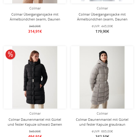
Colmar
Colmar
Colmar Übergangansjacke mit
Colmar Übergangansjacke mit
Ärmelbündchen (warm, Daunen
Ärmelbündchen (warm, Daunen
Steppjacke, schmale Form) schwarz
Steppjacke, schmale Form) hellgrau
349,90€
eUVP:
445,00€
Damen
Damen
314,91€
179,90€
10% reduziert
Colmar
Colmar
Colmar Daunenmantel mit Gürtel
Colmar Daunenmantel mit Gürtel
und fester Kapuze schwarz Damen
und fester Kapuze graubraun
Damen
549,90€
eUVP:
685,00€
494,91€
342,50€