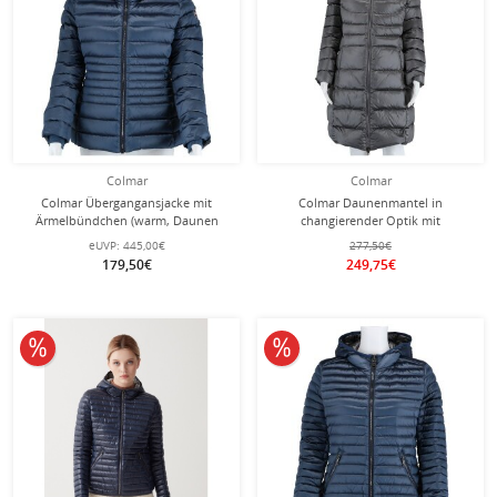
Colmar
Colmar
Colmar Übergangansjacke mit
Colmar Daunenmantel in
Ärmelbündchen (warm, Daunen
changierender Optik mit
Steppjacke, schmale Form) blau
Krageneinsatz und fester Kapuze
eUVP:
445,00€
277,50€
Damen
dunkelgrau Damen
179,50€
249,75€
10% reduziert
10% reduziert