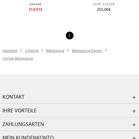
Krageneinsatz und fester Kapuze
Daunenjacke) navyblau Damen
349,90€
eUVP:
425,00€
navyblau Damen
314,91€
255,00€
1
Startseite
Lifestyle
Bekleidung
Bekleidung Damen
Colmar Bekleidung
KONTAKT
IHRE VORTEILE
ZAHLUNGSARTEN
MEIN KUNDENKONTO