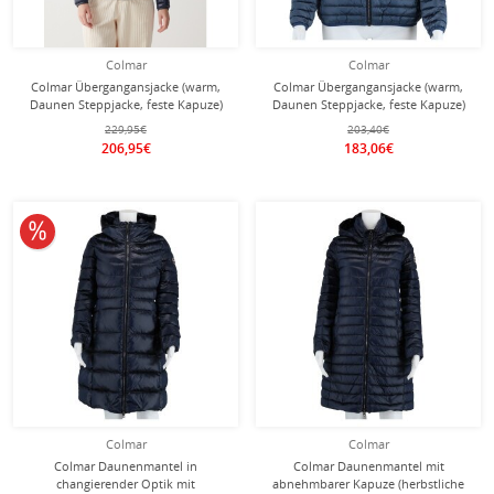
Colmar
Colmar
Colmar Übergangansjacke (warm,
Colmar Übergangansjacke (warm,
Daunen Steppjacke, feste Kapuze)
Daunen Steppjacke, feste Kapuze)
dunkelblau Damen
blau Damen
229,95€
203,40€
206,95€
183,06€
10% reduziert
Colmar
Colmar
Colmar Daunenmantel in
Colmar Daunenmantel mit
changierender Optik mit
abnehmbarer Kapuze (herbstliche