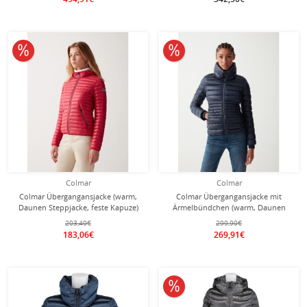
10% reduziert
10% reduziert
Colmar
Colmar
Colmar Übergangansjacke (warm,
Colmar Übergangansjacke mit
Daunen Steppjacke, feste Kapuze)
Ärmelbündchen (warm, Daunen
rot Damen
Steppjacke, schmale Form)
203,40€
299,90€
dunkelblau Damen
183,06€
269,91€
10% reduziert