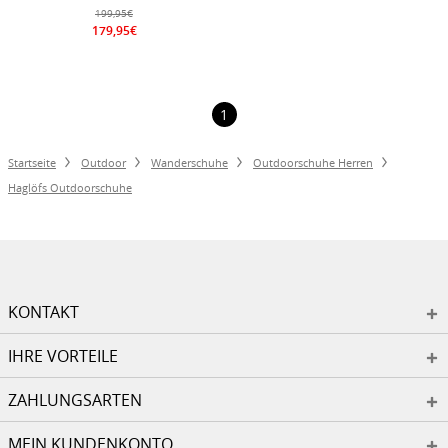
wasserdicht) schwarz Herren
199,95€
179,95€
1
Startseite
Outdoor
Wanderschuhe
Outdoorschuhe Herren
Haglöfs Outdoorschuhe
KONTAKT
IHRE VORTEILE
ZAHLUNGSARTEN
MEIN KUNDENKONTO