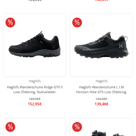
10% reduziert
10% reduziert
Haglöfs
Haglöfs
Haglöfs Wanderschuhe Ridge GTX II
Haglöfs Wanderschuhe L.I.M
Low (Trekking, Nubukleder,
Horizon Hike GTX Low (Trekking,
wasserdicht) schwarz Herren
wasserdicht) schwarz Herren
169,95€
154,95€
152,95€
139,46€
10% reduziert
10% reduziert