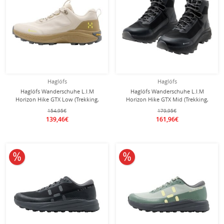
Haglöfs
Haglöfs
Haglöfs Wanderschuhe L.I.M
Haglöfs Wanderschuhe L.I.M
Horizon Hike GTX Low (Trekking,
Horizon Hike GTX Mid (Trekking,
wasserdicht) chalk/beige Herren
wasserdicht) schwarz Herren
154,95€
179,95€
139,46€
161,96€
10% reduziert
10% reduziert