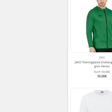
Jako
JAKO Trainingsjacke Challen
grün Herren
eUVP:
69,99€
35,00€