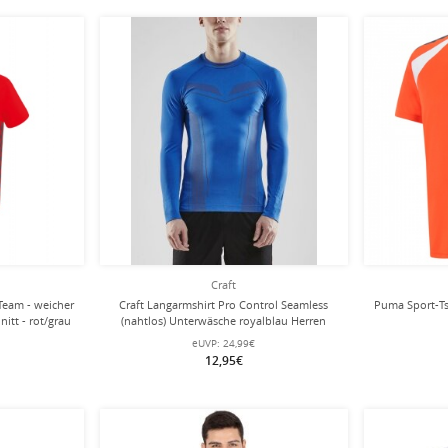
Craft
 Team - weicher
Craft Langarmshirt Pro Control Seamless
Puma Sport-Ts
itt - rot/grau
(nahtlos) Unterwäsche royalblau Herren
eUVP:
24,99€
12,95€