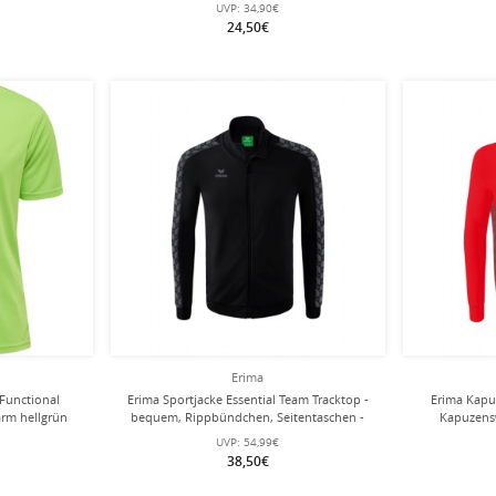
schwarz Herren
UVP:
34,90€
24,50€
Erima
 Functional
Erima Sportjacke Essential Team Tracktop -
Erima Kapu
arm hellgrün
bequem, Rippbündchen, Seitentaschen -
Kapuzens
schwarz/grau Herren
Rippbün
UVP:
54,99€
38,50€