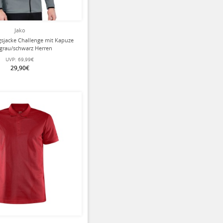
Jako
gsjacke Challenge mit Kapuze
ngrau/schwarz Herren
UVP:
69,99€
29,90€