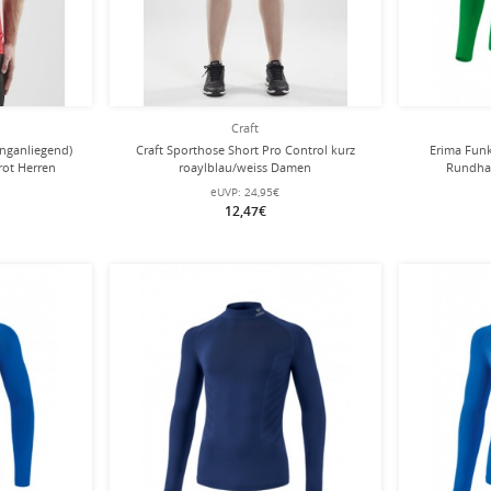
Craft
enganliegend)
Craft Sporthose Short Pro Control kurz
Erima Funk
rot Herren
roaylblau/weiss Damen
Rundhal
eUVP:
24,95€
12,47€