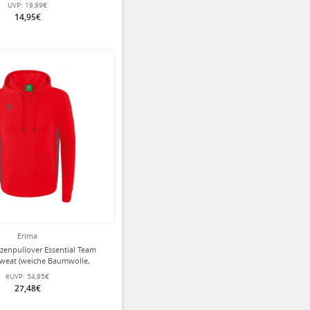
UVP:
19,99€
14,95€
Erima
zenpullover Essential Team
weat (weiche Baumwolle,
dchen) rot/grau Herren
eUVP:
54,95€
27,48€