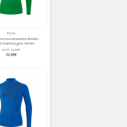
Erima
tionsunterwäsche Athletic
s (nahtlos) grün Herren
eUVP:
44,99€
22,49€