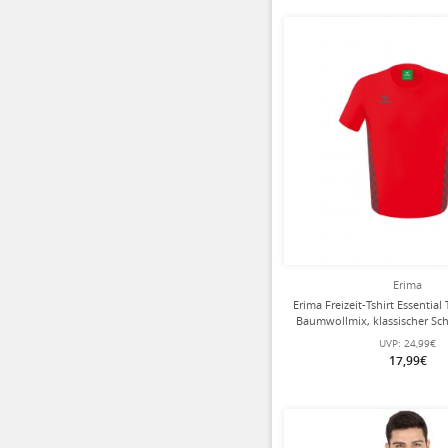
Erima
Erima Freizeit-Tshirt Essential
Baumwollmix, klassischer Schn
Herren
UVP:
24,99€
17,99€