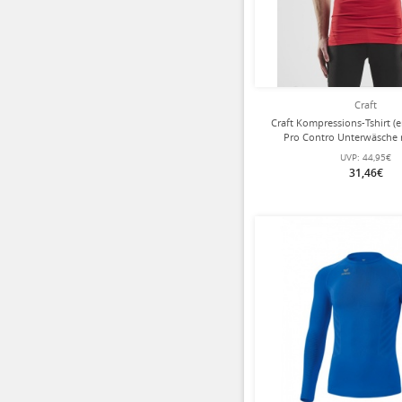
Craft
Craft Kompressions-Tshirt (
Pro Contro Unterwäsche 
UVP:
44,95€
31,46€