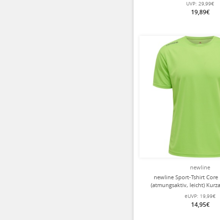
UVP:
29,99€
19,89€
newline
newline Sport-Tshirt Core
(atmungsaktiv, leicht) Kurz
Herren
eUVP:
19,99€
14,95€