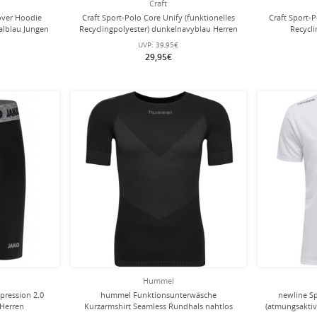
Craft
over Hoodie
Craft Sport-Polo Core Unify (funktionelles
Craft Sport-P
alblau Jungen
Recyclingpolyester) dunkelnavyblau Herren
Recycli
UVP:
39,95€
29,95€
Hummel
pression 2.0
hummel Funktionsunterwäsche
newline Sp
 Herren
Kurzarmshirt Seamless Rundhals nahtlos
(atmungsaktiv