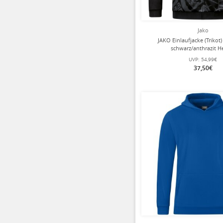
Jako
JAKO Einlaufjacke (Trikot
schwarz/anthrazit H
UVP:
54,99€
37,50€