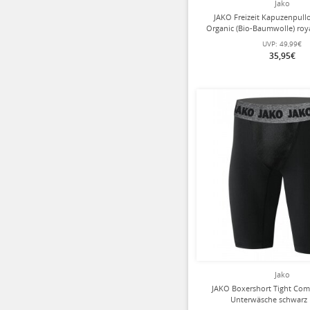
Jako
JAKO Freizeit Kapuzenpull
Organic (Bio-Baumwolle) roy
UVP:
49,99€
35,95€
Jako
JAKO Boxershort Tight Com
Unterwäsche schwarz