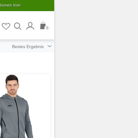
tionen hier
0