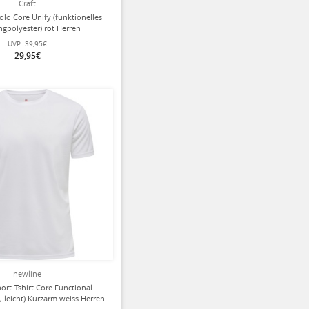
Craft
olo Core Unify (funktionelles
ngpolyester) rot Herren
UVP:
39,95€
29,95€
newline
ort-Tshirt Core Functional
, leicht) Kurzarm weiss Herren