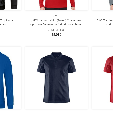
Jako
) Tropicana
JAKO Langarmshirt (Sweat) Challenge -
JAKO Trainin
erren
optimale Bewegungsfreiheit - rot Herren
stei
eUVP:
44,99€
15,95€