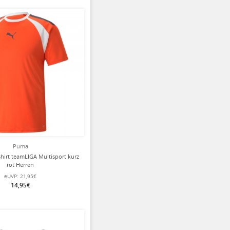
Puma
hirt teamLIGA Multisport kurz
rot Herren
eUVP:
21,95€
14,95€