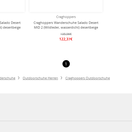
Craghoppers
Salado Desert
Craghoppers Wanderschuhe Salado Desert
t) desertbeige
MID 2 (Wildleder, wasserdicht) desertbeige
Herren
135,96€
122,37€
1
derschuhe
Outdoorschuhe Herren
Craghoppers Outdoorschuhe