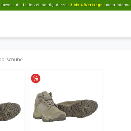
Hinweis: die Lieferzeit beträgt derzeit
3 bis 4 Werktage
|
mehr Informa
Artikel suchen
oorschuhe
10% reduziert