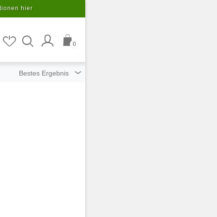
tionen hier
0