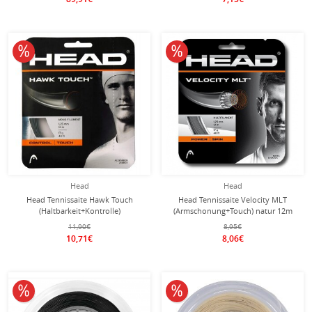
10% reduziert
10% reduziert
Head
Head
Head Tennissaite Hawk Touch
Head Tennissaite Velocity MLT
(Haltbarkeit+Kontrolle)
(Armschonung+Touch) natur 12m
anthrazitgrau 12m Set
Set
11,90€
8,95€
10,71€
8,06€
10% reduziert
10% reduziert