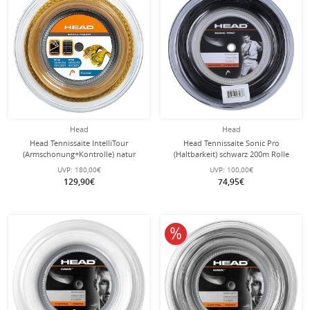
Head
Head
Head Tennissaite IntelliTour
Head Tennissaite Sonic Pro
(Armschonung+Kontrolle) natur
(Haltbarkeit) schwarz 200m Rolle
200m Rolle
UVP:
180,00€
UVP:
100,00€
129,90€
74,95€
10% reduziert