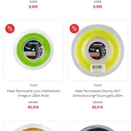
8,95€
9,95€
8,06€
8,96€
10% reduziert
10% reduziert
Head
Head
Head Tennissaite Lynx (Haltbarkeit)
Head Tennissaite Velocity MLT
limegrün 200m Rolle
(Armschonung+Touch) gelb 200m
Rolle
99,95€
89,90€
89,95€
80,91€