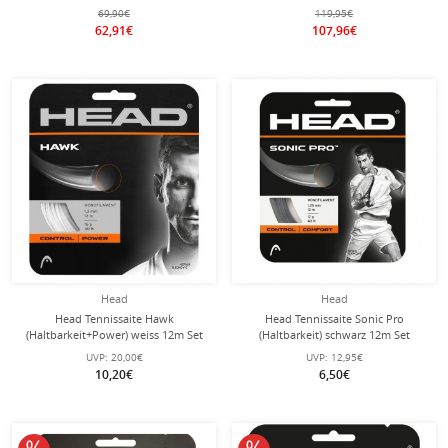
schwarz/weiss 200m Rolle
69,90€
119,95€
62,91€
107,96€
Head
Head
Head Tennissaite Hawk
Head Tennissaite Sonic Pro
(Haltbarkeit+Power) weiss 12m Set
(Haltbarkeit) schwarz 12m Set
UVP:
20,00€
UVP:
12,95€
10,20€
6,50€
10% reduziert
10% reduziert