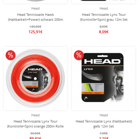
Head
Head
Head Tennissaite Hawk
Head Tennissaite Lynx Tour
(Haltbarkeit+Power) schwarz 200m
(Kontrolle+Spin) grau 12m Set
Rolle
139,90€
8,99€
125,91€
8,09€
10% reduziert
10% reduziert
Head
Head
Head Tennissaite Lynx Tour
Head Tennissaite Lynx (Haltbarkeit)
(Kontrolle+Spin) orange 200m Rolle
gelb 12m Set
99,90€
7,95€
89,91€
7,15€