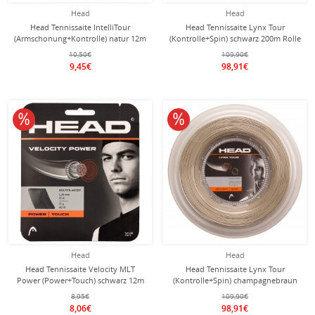
Head
Head
Head Tennissaite IntelliTour
Head Tennissaite Lynx Tour
(Armschonung+Kontrolle) natur 12m
(Kontrolle+Spin) schwarz 200m Rolle
Set
10,50€
109,90€
9,45€
98,91€
10% reduziert
10% reduziert
Head
Head
Head Tennissaite Velocity MLT
Head Tennissaite Lynx Tour
Power (Power+Touch) schwarz 12m
(Kontrolle+Spin) champagnebraun
Set
200m Rolle
8,95€
109,90€
8,06€
98,91€