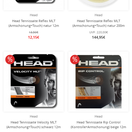
Head
Head
Head Tennissaite Reflex MLT
Head Tennissaite Reflex MLT
(Armschonung+Touch) natur 12m
(Armschonung+Touch) natur 200m
Set
Rolle
13,50€
UVP:
220,00€
12,15€
144,95€
10% reduziert
10% reduziert
Head
Head
Head Tennissaite Velocity MLT
Head Tennissaite Rip Control
(Armschonung+Touch) schwarz 12m
(Kontrolle+Armschonung) beige 12m
Set
Set