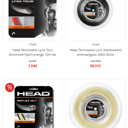
Head
Head
Head Tennissaite Lynx Tour
Head Tennissaite Lynx (Haltbarkeit)
(Kontrolle+Spin) orange 12m Set
anthrazitgrau 200m Rolle
8,49€
109,90€
7,64€
98,91€
10% reduziert