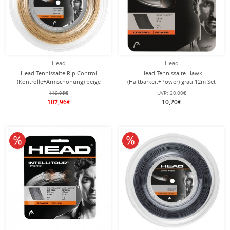
Head
Head
Head Tennissaite Rip Control
Head Tennissaite Hawk
(Kontrolle+Armschonung) beige
(Haltbarkeit+Power) grau 12m Set
200m Rolle
119,95€
UVP:
20,00€
107,96€
10,20€
10% reduziert
10% reduziert