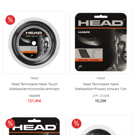
10% reduziert
Head
Head
Head Tennissaite Hawk Touch
Head Tennissaite Hawk
(Haltbarkeit+Kontrolle) anthrazit
(Haltbarkeit+Power) schwarz 12m
200m Rolle
Set
134,95€
UVP:
20,00€
121,45€
10,20€
10% reduziert
10% reduziert