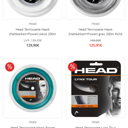
Head
Head
Head Tennissaite Hawk
Head Tennissaite Hawk
(Haltbarkeit+Power) weiss 200m
(Haltbarkeit+Power) grau 200m Rolle
Rolle
UVP:
199,95€
139,90€
129,90€
125,91€
10% reduziert
10% reduziert
Head
Head
Head Tennissaite Hawk Power
Head Tennissaite Lynx Tour