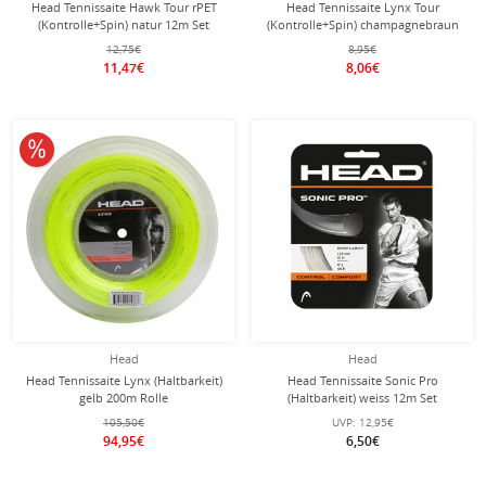
Head Tennissaite Hawk Tour rPET
Head Tennissaite Lynx Tour
(Kontrolle+Spin) natur 12m Set
(Kontrolle+Spin) champagnebraun
12m Set
12,75€
8,95€
11,47€
8,06€
10% reduziert
Head
Head
Head Tennissaite Lynx (Haltbarkeit)
Head Tennissaite Sonic Pro
gelb 200m Rolle
(Haltbarkeit) weiss 12m Set
105,50€
UVP:
12,95€
94,95€
6,50€