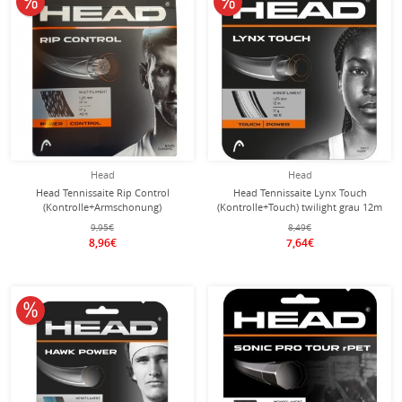
Head
Head
Head Tennissaite Rip Control
Head Tennissaite Lynx Touch
(Kontrolle+Armschonung)
(Kontrolle+Touch) twilight grau 12m
schwarz/weiss 12m Set
Set
9,95€
8,49€
8,96€
7,64€
10% reduziert