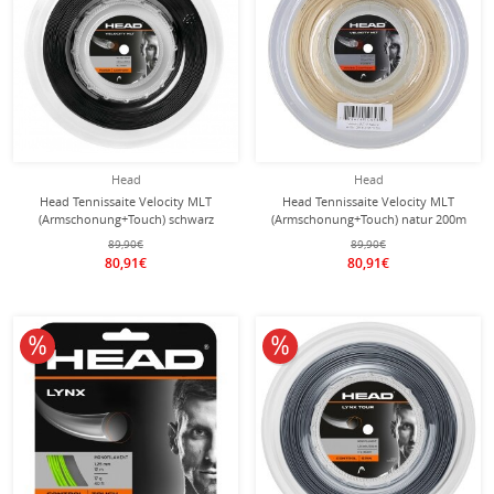
Head
Head
Head Tennissaite Velocity MLT
Head Tennissaite Velocity MLT
(Armschonung+Touch) schwarz
(Armschonung+Touch) natur 200m
200m Rolle
Rolle
89,90€
89,90€
80,91€
80,91€
10% reduziert
10% reduziert