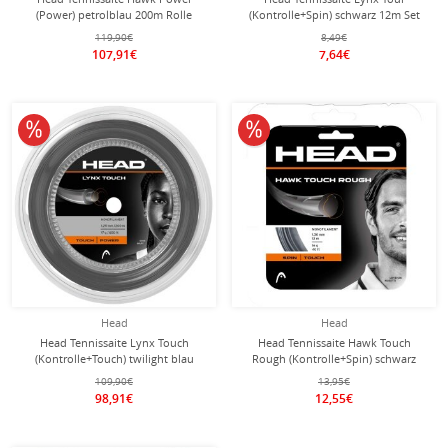
(Power) petrolblau 200m Rolle
(Kontrolle+Spin) schwarz 12m Set
119,90€
8,49€
107,91€
7,64€
10% reduziert
10% reduziert
Head
Head
Head Tennissaite Lynx Touch
Head Tennissaite Hawk Touch
(Kontrolle+Touch) twilight blau
Rough (Kontrolle+Spin) schwarz
200m Rolle
12m Set
109,90€
13,95€
98,91€
12,55€