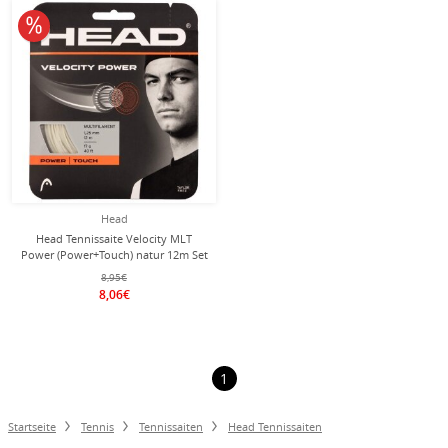
10% reduziert
Head
Head Tennissaite Velocity MLT
Power (Power+Touch) natur 12m Set
8,95€
8,06€
1
Startseite
Tennis
Tennissaiten
Head Tennissaiten