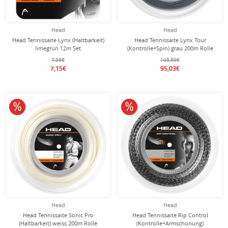
Head
Head
Head Tennissaite Lynx (Haltbarkeit)
Head Tennissaite Lynx Tour
limegrün 12m Set
(Kontrolle+Spin) grau 200m Rolle
7,95€
105,59€
7,15€
95,03€
10% reduziert
10% reduziert
Head
Head
Head Tennissaite Sonic Pro
Head Tennissaite Rip Control
(Haltbarkeit) weiss 200m Rolle
(Kontrolle+Armschonung)