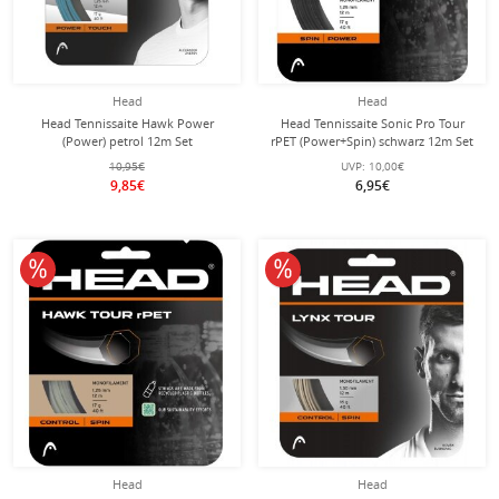
Head
Head
Head Tennissaite Hawk Power
Head Tennissaite Sonic Pro Tour
(Power) petrol 12m Set
rPET (Power+Spin) schwarz 12m Set
10,95€
UVP:
10,00€
9,85€
6,95€
10% reduziert
10% reduziert
Head
Head