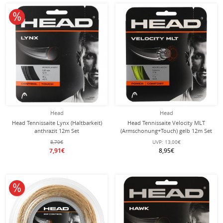
10% reduziert
Head
Head
Head Tennissaite Lynx (Haltbarkeit)
Head Tennissaite Velocity MLT
anthrazit 12m Set
(Armschonung+Touch) gelb 12m Set
8,79€
UVP:
13,00€
7,91€
8,95€
10% reduziert