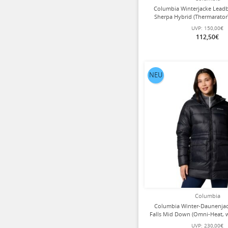
Columbia Winterjacke Leadbe
Sherpa Hybrid (Thermarator
weiche Sherpa-Einsätze) s
UVP:
150,00€
112,50€
NEU
Columbia
Columbia Winter-Daunenja
Falls Mid Down (Omni-Heat,
Daunenfüllung) schwa
UVP:
230,00€