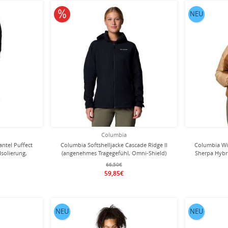
10% reduziert
NEU
Columbia
ntel Puffect
Columbia Softshelljacke Cascade Ridge II
Columbia Win
Isolierung,
(angenehmes Tragegefühl, Omni-Shield)
Sherpa Hybri
arz Damen
schwarz Damen
weiche Sherp
66,50€
59,85€
NEU
NEU