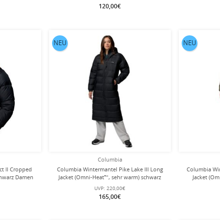
120,00€
NEU
NEU
Columbia
ct II Cropped
Columbia Wintermantel Pike Lake III Long
Columbia Win
schwarz Damen
Jacket (Omni-Heat™, sehr warm) schwarz
Jacket (Om
Damen
UVP:
220,00€
165,00€