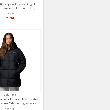
tshelljacke Cascade Ridge II
 Tragegefühl, Omni-Shield)
beige Damen
82,50€
74,26€
ziert
Columbia
erjacke Puffect II Mid Hooded
marator™-Isolierung) schwarz
Damen
119,90€