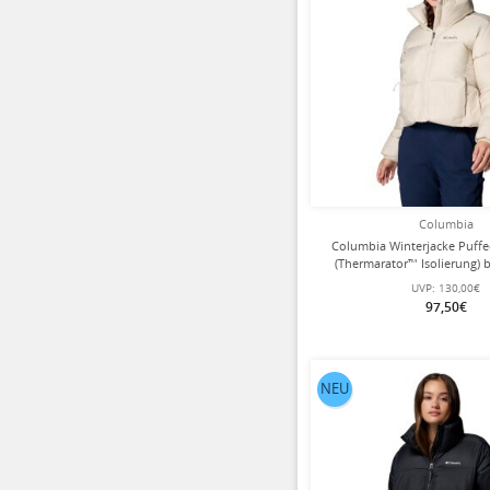
Columbia
Columbia Winterjacke Puffe
(Thermarator™ Isolierung)
UVP:
130,00€
97,50€
NEU