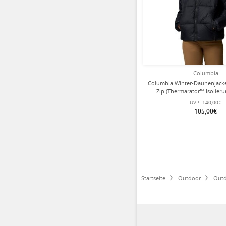
Columbia
Columbia Winter-Daunenjacke P
Zip (Thermarator™ Isolieru
Damen
UVP:
140,00€
105,00€
Startseite
Outdoor
Outd