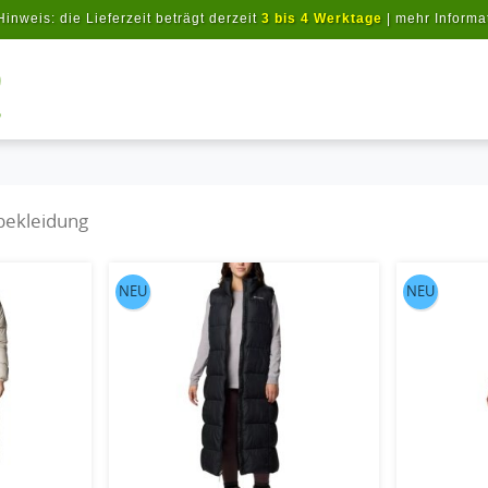
Hinweis: die Lieferzeit beträgt derzeit
3 bis 4 Werktage
|
mehr Informa
Artikel suchen
bekleidung
NEU
NEU