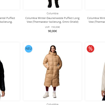
Columbia
ntel Puffect
Columbia Winter-Daunenweste Puffect Long
Columbia Wint
Isolierung,
Vest (Thermarator Isolierung, Omni-Shield)
Vest (Thermar
onegrau Damen
schwarz Damen
b
UVP:
150,00€
90,00€
10% redu
NEU
Columbia