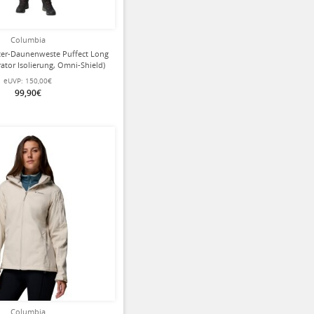
Columbia
er-Daunenweste Puffect Long
ator Isolierung, Omni-Shield)
eige/stone Damen
eUVP:
150,00€
99,90€
ziert
Columbia