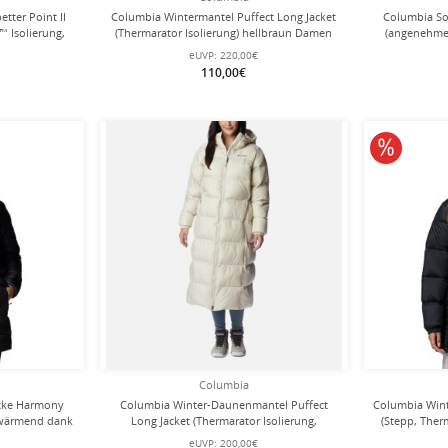
tter Point II
Columbia Wintermantel Puffect Long Jacket
Columbia Sof
™ Isolierung,
(Thermarator Isolierung) hellbraun Damen
(angenehmes
chwarz Damen
eUVP:
220,00€
110,00€
10% redu
Columbia
cke Harmony
Columbia Winter-Daunenmantel Puffect
Columbia Wint
 wärmend dank
Long Jacket (Thermarator Isolierung,
(Stepp, Ther
rz Damen
wasserabweisend) beige/weiss Damen
eUVP:
200,00€