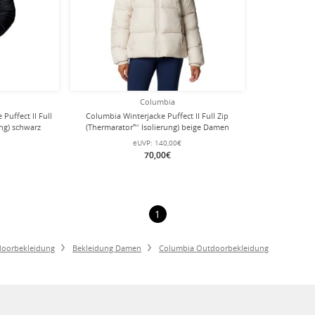
Columbia
uffect II Full
Columbia Winterjacke Puffect II Full Zip
ng) schwarz
(Thermarator™ Isolierung) beige Damen
eUVP:
140,00€
70,00€
1
oorbekleidung
Bekleidung Damen
Columbia Outdoorbekleidung