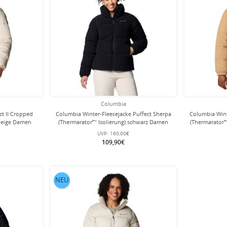
Columbia
ct II Cropped
Columbia Winter-Fleecejacke Puffect Sherpa
Columbia Wint
 beige Damen
(Thermarator™ Isolierung) schwarz Damen
(Thermarator™
UVP:
160,00€
109,90€
NEU