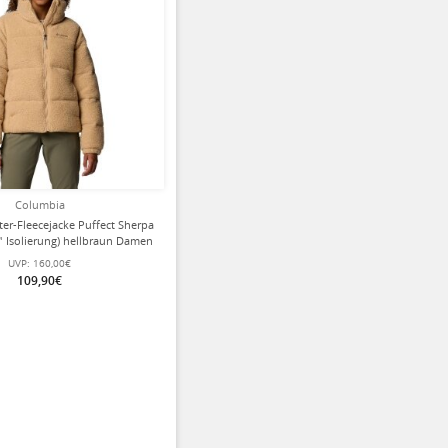
Columbia
er-Fleecejacke Puffect Sherpa
 Isolierung) hellbraun Damen
UVP:
160,00€
109,90€