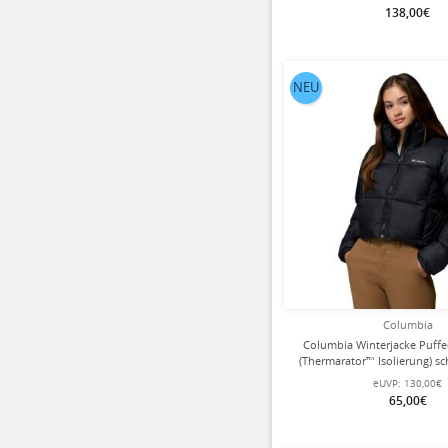
138,00€
NEU
Columbia
Columbia Winterjacke Puffe
(Thermarator™ Isolierung) 
eUVP:
130,00€
65,00€