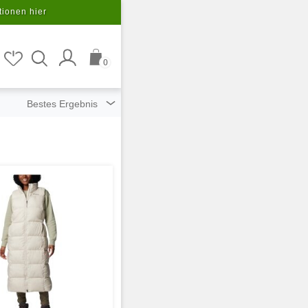
tionen hier
0