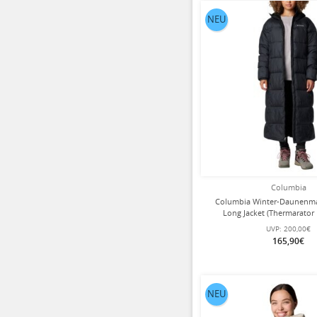
NEU
Columbia
Columbia Winter-Daunenma
Long Jacket (Thermarator 
wasserabweisend) schw
UVP:
200,00€
165,90€
NEU