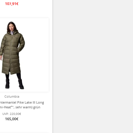
107,91€
Columbia
termantel Pike Lake III Long
ni-Heat™, sehr warm) grün
Damen
UVP:
220,00€
165,00€