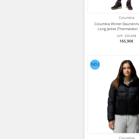
Columbia
Columbia Winter-Daunenma
Long Jacket (Thermarator 
wasserabweisend) beige/st
UVP:
200,00€
165,90€
NEU
Columbia