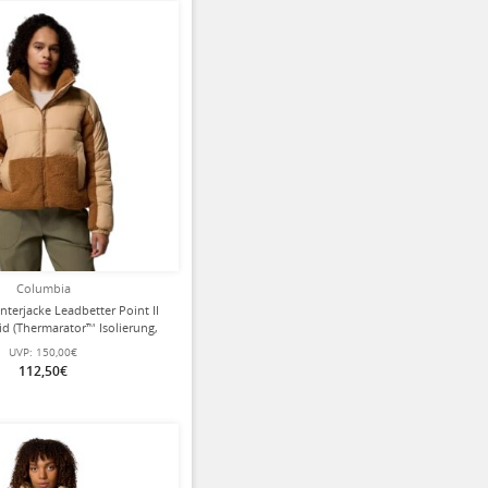
Columbia
terjacke Leadbetter Point II
d (Thermarator™ Isolierung,
a-Einsätze) hellbraun Damen
UVP:
150,00€
112,50€