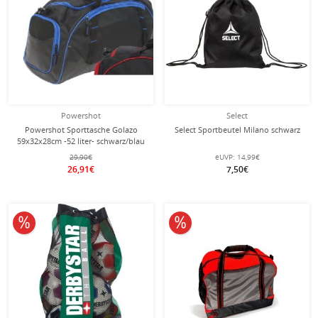
Powershot
Select
Powershot Sporttasche Golazo
Select Sportbeutel Milano schwarz
59x32x28cm -52 liter- schwarz/blau
29,90€
eUVP:
14,99€
26,91€
7,50€
10% reduziert
10% reduziert