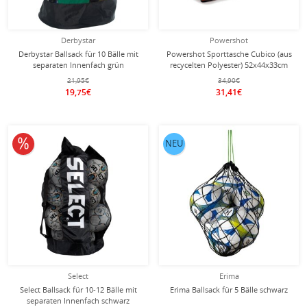
Derbystar
Powershot
Derbystar Ballsack für 10 Bälle mit
Powershot Sporttasche Cubico (aus
separaten Innenfach grün
recycelten Polyester) 52x44x33cm
-75 liter- schwarz/rot
21,95€
34,90€
19,75€
31,41€
10% reduziert
NEU
Select
Erima
Select Ballsack für 10-12 Bälle mit
Erima Ballsack für 5 Bälle schwarz
separaten Innenfach schwarz