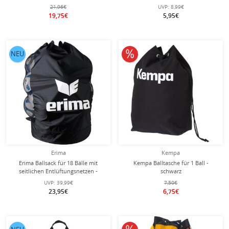
21,96€
UVP:
8,99€
19,75€
5,95€
10% reduziert
NEU
Erima
Kempa
Erima Ballsack für 18 Bälle mit
Kempa Balltasche für 1 Ball -
seitlichen Entlüftungsnetzen -
schwarz
schwarz/weiss
UVP:
39,99€
7,50€
23,95€
6,75€
10% reduziert