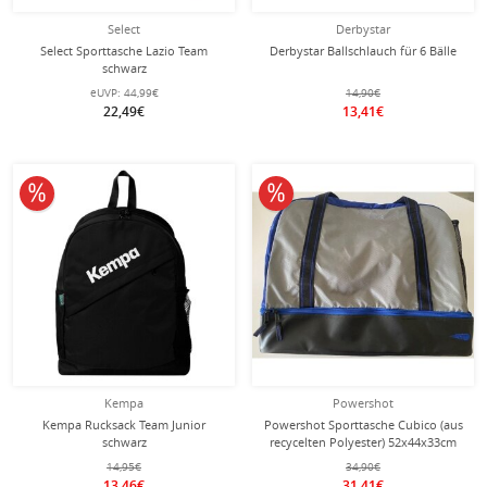
Select
Derbystar
Select Sporttasche Lazio Team
Derbystar Ballschlauch für 6 Bälle
schwarz
eUVP:
44,99€
14,90€
22,49€
13,41€
10% reduziert
10% reduziert
Kempa
Powershot
Kempa Rucksack Team Junior
Powershot Sporttasche Cubico (aus
schwarz
recycelten Polyester) 52x44x33cm
-75 liter- schwarz/blau
14,95€
34,90€
13,46€
31,41€