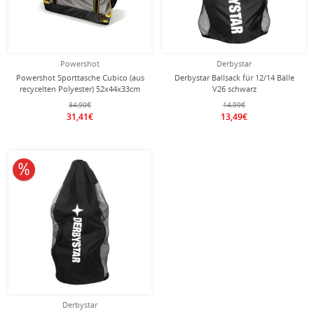
Powershot
Derbystar
Powershot Sporttasche Cubico (aus
Derbystar Ballsack für 12/14 Bälle
recycelten Polyester) 52x44x33cm
V26 schwarz
-75 liter- schwarz/gelb
34,90€
14,99€
31,41€
13,49€
10% reduziert
Derbystar