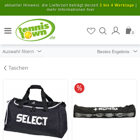
Zum Hauptinhalt springen
aktueller Hinweis: die Lieferzeit beträgt derzeit
3 bis 4 Werktage
|
mehr Informationen hier
Artikel suchen
0
.de
Auswahl filtern
Taschen
10% reduziert