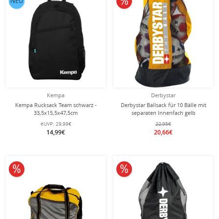
NEU
Kempa
Derbystar
Kempa Rucksack Team schwarz -
Derbystar Ballsack für 10 Bälle mit
33,5x15,5x47,5cm
separaten Innenfach gelb
eUVP:
29,99€
22,95€
14,99€
20,66€
10% reduziert
10% reduziert