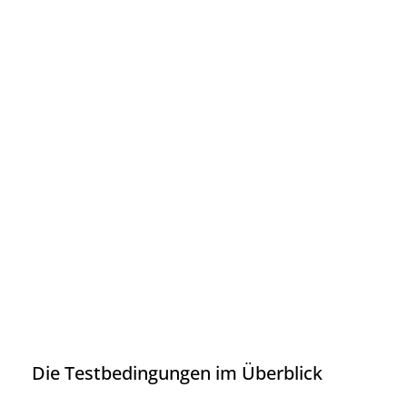
Testschläger ausprobieren
2
und danach zurück schicken
Bei Gefallen einen neuen
3
Schläger bestellen
Die Testbedingungen im Überblick