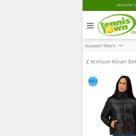
Zum Hauptinhalt springen
aktueller 
.de
Auswahl filtern
Krimson Klover Be
NEU