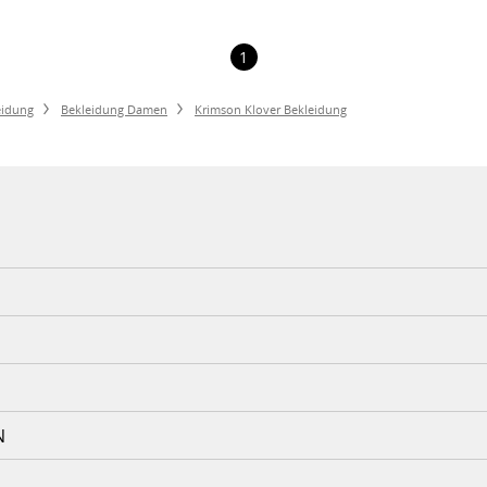
1
eidung
Bekleidung Damen
Krimson Klover Bekleidung
N