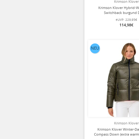
Krimson Klover
Krimson Klover Hybrid-W
Switchback burgund
eUVP:
229,95€
114,98€
NEU
Krimson Klover
Krimson Klover Winter-D
Compass Down (extra warm