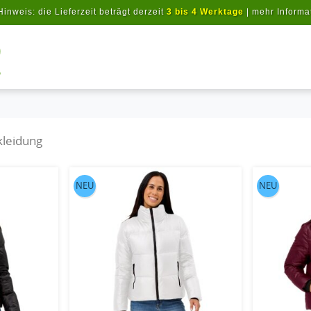
Hinweis: die Lieferzeit beträgt derzeit
3 bis 4 Werktage
|
mehr Informa
Artikel suchen
kleidung
NEU
NEU