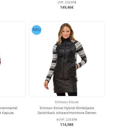
wärmeisol
UVP:
229,95€
149,46€
NEU
Krimson Klover
aunenmantel
Krimson Klover Hybrid-Winterjacke
t Kapuze,
Switchback schwarz/montrose Damen
und Damen
eUVP:
229,95€
114,98€