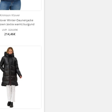
Krimson Klover
lover Winter-Daunenjacke
own (extra warm) burgund
Damen
UVP:
329,95€
214,46€