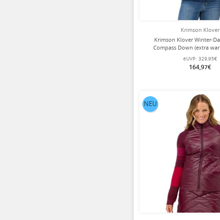
Krimson Klover
Krimson Klover Winter-D
Compass Down (extra war
Damen
eUVP:
329,95€
164,97€
NEU