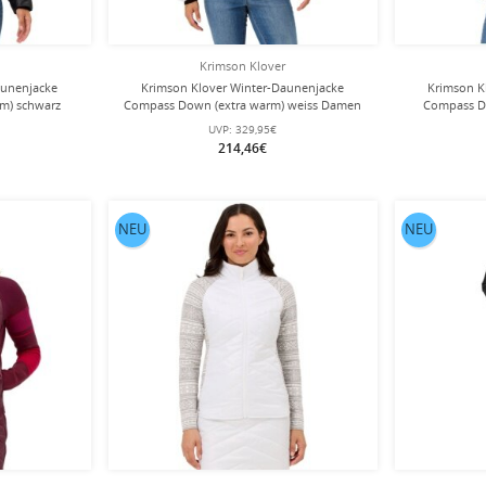
Krimson Klover
aunenjacke
Krimson Klover Winter-Daunenjacke
Krimson K
m) schwarz
Compass Down (extra warm) weiss Damen
Compass D
UVP:
329,95€
214,46€
NEU
NEU