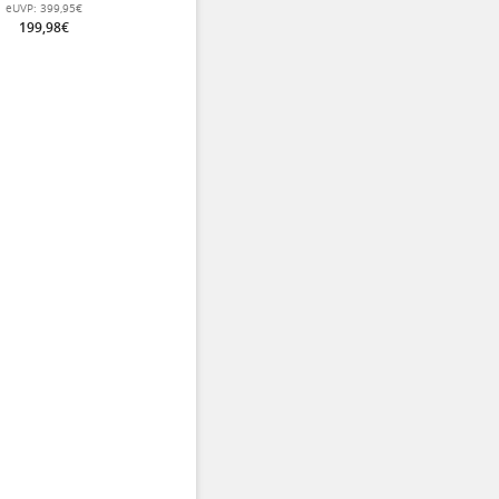
ierung) huntergrün Damen
eUVP:
399,95€
199,98€