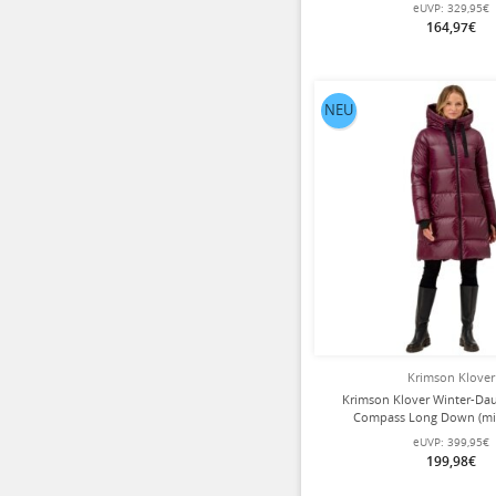
Damen
eUVP:
329,95€
164,97€
NEU
Krimson Klover
Krimson Klover Winter-D
Compass Long Down (mi
wärmeisolierung) burg
eUVP:
399,95€
199,98€