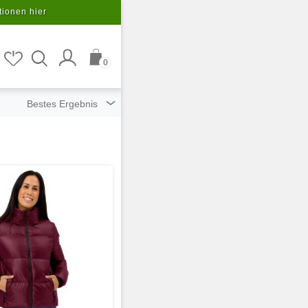
tionen hier
0