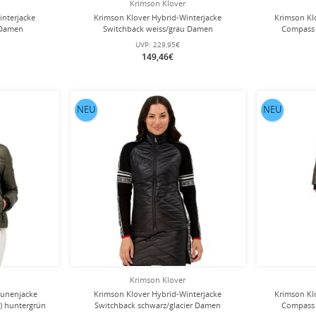
Krimson Klover
interjacke
Krimson Klover Hybrid-Winterjacke
Krimson Kl
 Damen
Switchback weiss/grau Damen
Compass 
wärmeiso
UVP:
229,95€
149,46€
NEU
NEU
Krimson Klover
aunenjacke
Krimson Klover Hybrid-Winterjacke
Krimson Kl
) huntergrün
Switchback schwarz/glacier Damen
Compass 