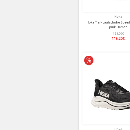
Hoka
Hoka Trail-Laufschuhe Spee
pink Damen
128,00€
115,20€
10% reduziert
Hoka