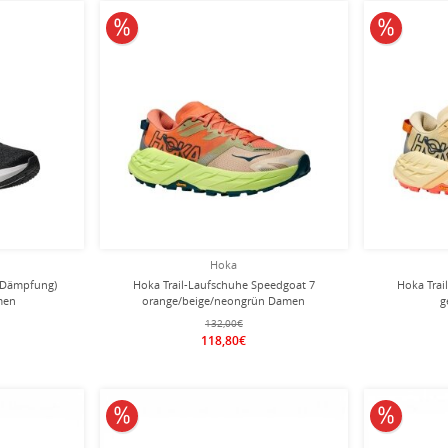
10% reduziert
10% redu
Hoka
(Dämpfung)
Hoka Trail-Laufschuhe Speedgoat 7
Hoka Trai
men
orange/beige/neongrün Damen
g
132,00€
118,80€
10% reduziert
10% redu