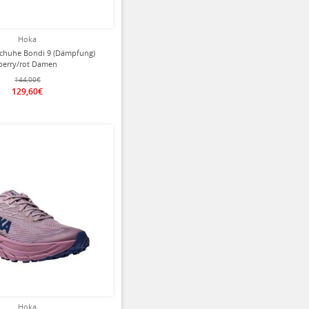
Hoka
chuhe Bondi 9 (Dämpfung)
berry/rot Damen
144,00€
129,60€
ziert
Hoka