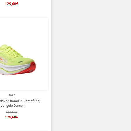
129,60€
ziert
Hoka
chuhe Bondi 9 (Dämpfung)
neongelb Damen
144,00€
129,60€