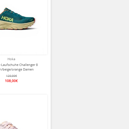
Hoka
l-Laufschuhe Challenger 8
ün/beige/orange Damen
120,00€
108,00€
ziert