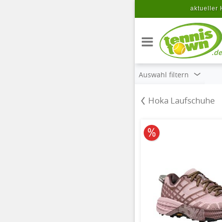
Zum Hauptinhalt springen
aktueller 
.de
Auswahl filtern
Hoka Laufschuhe
10% reduziert