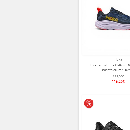
Hoka
Hoka Laufschuhe Clifton 1
nachtblau/rot Da
128,00€
115,20€
10% reduziert