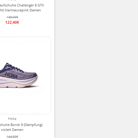
Laufschuhe Challenger 8 GTX
cht) lila/mauvepink Damen
136,00€
122,40€
ziert
Hoka
chuhe Bondi 9 (Dämpfung)
violett Damen
144,00€