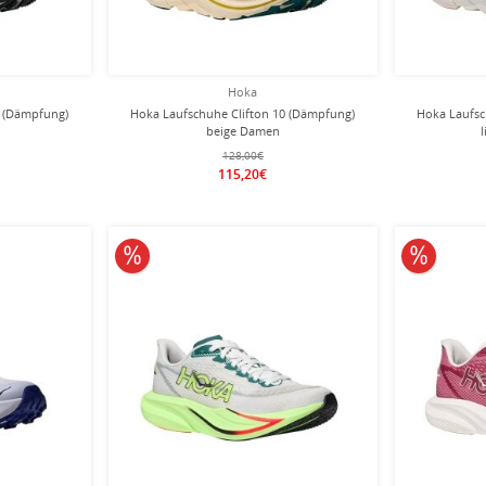
Hoka
0 (Dämpfung)
Hoka Laufschuhe Clifton 10 (Dämpfung)
Hoka Laufsc
n
beige Damen
128,00€
115,20€
10% reduziert
10% redu