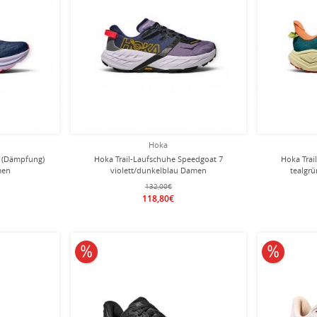
Hoka
0 (Dämpfung)
Hoka Trail-Laufschuhe Speedgoat 7
Hoka Trai
men
violett/dunkelblau Damen
tealgr
132,00€
118,80€
10% reduziert
10% redu