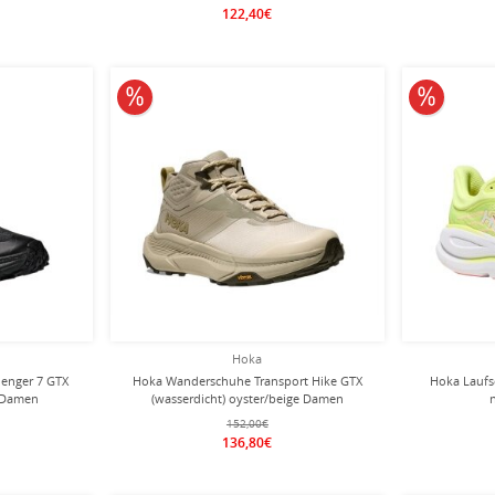
122,40€
10% reduziert
10% redu
Hoka
lenger 7 GTX
Hoka Wanderschuhe Transport Hike GTX
Hoka Laufs
z Damen
(wasserdicht) oyster/beige Damen
152,00€
136,80€