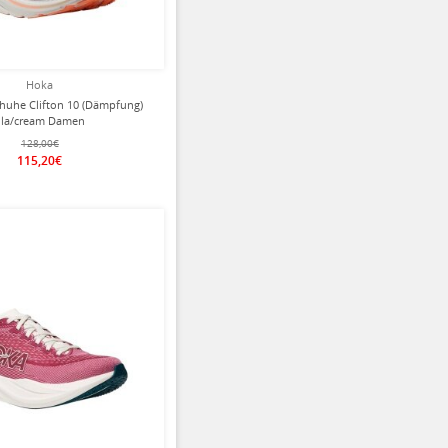
Hoka
huhe Clifton 10 (Dämpfung)
lila/cream Damen
128,00€
115,20€
ziert