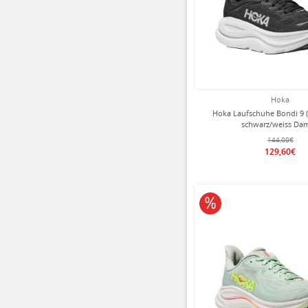
Hoka
Hoka Laufschuhe Bondi 9
schwarz/weiss Da
144,00€
129,60€
10% reduziert