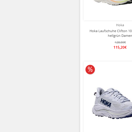
Hoka
Hoka Laufschuhe Clifton 1
hellgrün Dame
128,00€
115,20€
10% reduziert