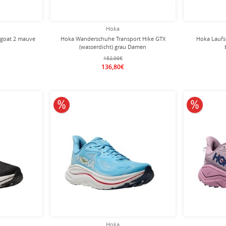
Hoka
dgoat 2 mauve
Hoka Wanderschuhe Transport Hike GTX
Hoka Laufs
(wasserdicht) grau Damen
152,00€
136,80€
10% reduziert
10% redu
Hoka