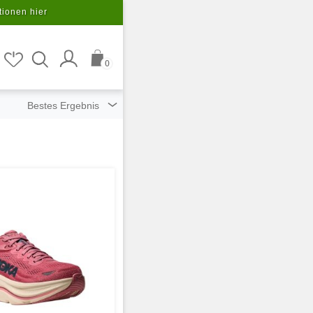
tionen hier
0
ziert