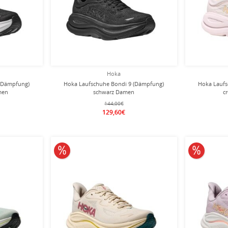
Hoka
 (Dämpfung)
Hoka Laufschuhe Bondi 9 (Dämpfung)
Hoka Laufs
men
schwarz Damen
c
144,00€
129,60€
10% reduziert
10% redu