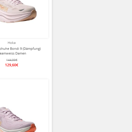
Hoka
chuhe Bondi 9 (Dämpfung)
reamweiss Damen
144,00€
129,60€
ziert