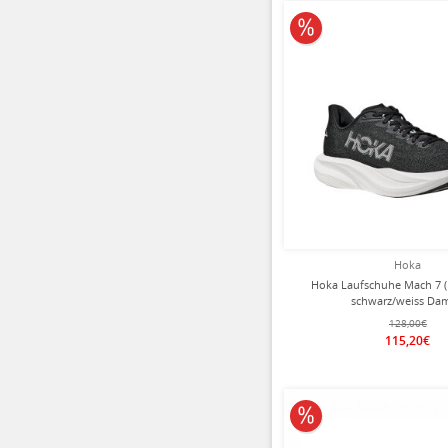
10% reduziert
Hoka
Hoka Laufschuhe Mach 7 
schwarz/weiss Da
128,00€
115,20€
10% reduziert