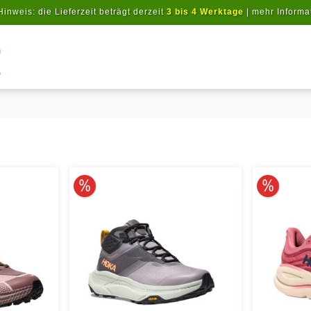
Hinweis: die Lieferzeit beträgt derzeit
3 bis 4 Werktage
|
mehr Informa
Artikel suchen
10% reduziert
10% redu