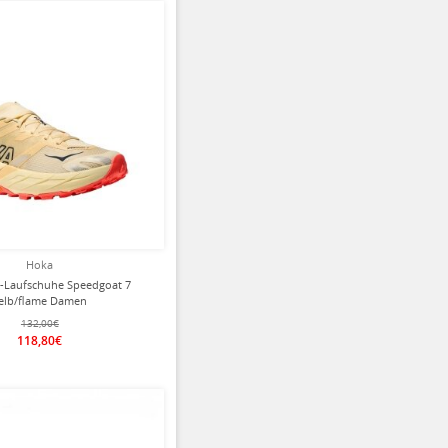
ziert
Hoka
l-Laufschuhe Speedgoat 7
elb/flame Damen
132,00€
118,80€
ziert