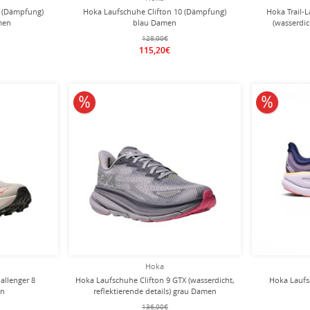
0 (Dämpfung)
Hoka Laufschuhe Clifton 10 (Dämpfung)
Hoka Trail-
men
blau Damen
(wasserdi
128,00€
115,20€
10% reduziert
10% redu
Hoka
allenger 8
Hoka Laufschuhe Clifton 9 GTX (wasserdicht,
Hoka Laufs
en
reflektierende details) grau Damen
136,00€