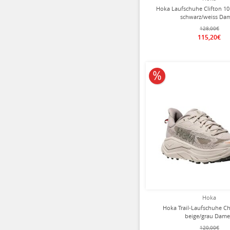
Hoka Laufschuhe Clifton 1
schwarz/weiss Da
128,00€
115,20€
10% reduziert
Hoka
Hoka Trail-Laufschuhe Ch
beige/grau Dam
120,00€