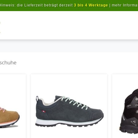
Hinweis: die Lieferzeit beträgt derzeit
3 bis 4 Werktage
|
mehr Informa
Artikel suchen
rschuhe