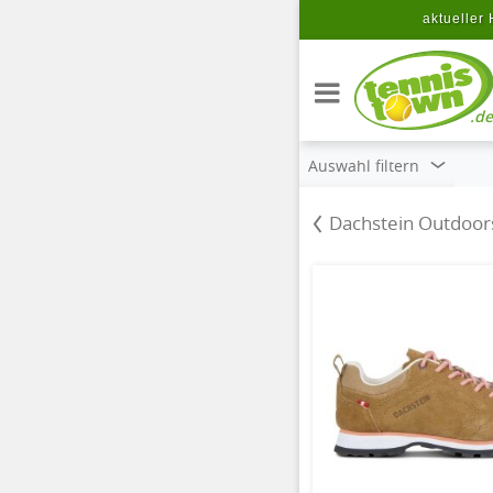
Zum Hauptinhalt springen
aktueller 
.de
Auswahl filtern
Dachstein Outdoo