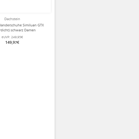
Dachstein
Wanderschuhe Similuan GTX
rdicht) schwarz Damen
eUVP:
249,95€
149,97€