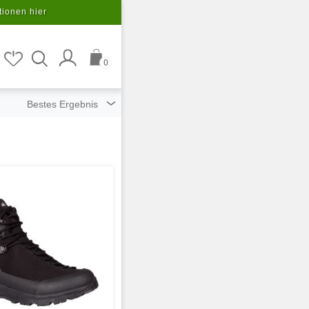
tionen hier
0