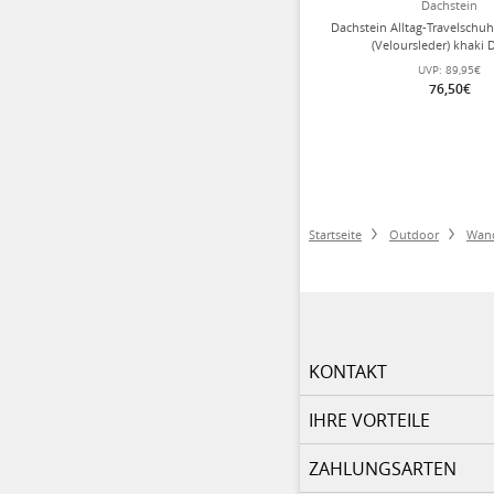
Dachstein
Dachstein Alltag-Travelschu
(Veloursleder) khaki
UVP:
89,95€
76,50€
Startseite
Outdoor
Wan
KONTAKT
IHRE VORTEILE
ZAHLUNGSARTEN