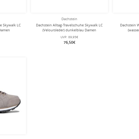
Dachstein
he Skywalk LC
Dachstein Alltag-Travelschuhe Skywalk LC
Dachstein 
 Damen
(Veloursleder) dunkelblau Damen
(wasse
UVP:
89,95€
76,50€