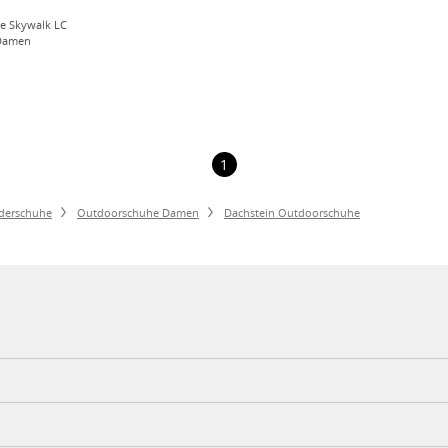
he Skywalk LC
 Damen
1
derschuhe
Outdoorschuhe Damen
Dachstein Outdoorschuhe