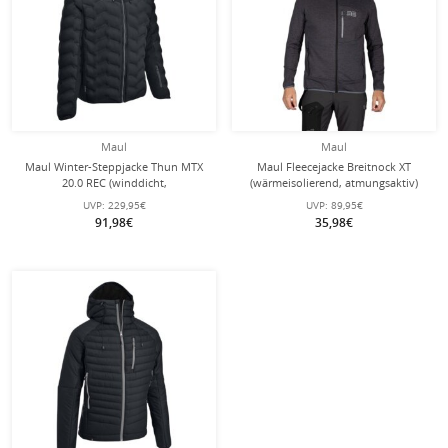
Maul
Maul
Maul Winter-Steppjacke Thun MTX
Maul Fleecejacke Breitnock XT
20.0 REC (winddicht,
(wärmeisolierend, atmungsaktiv)
wärmeisolierung, atmungsaktiv)
dunkelgrau Herren
UVP:
229,95€
UVP:
89,95€
schwarz Herren
91,98€
35,98€