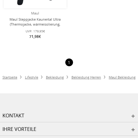
Maul
Maul Steppjacke Kaunertal Ultra
(Thermojacke, wärmeisolierung,
atmungsaktiv) schwarz Herren
UVP:
179,95€
71,98€
1
Startseite
Lifestyle
Bekleidung
Bekleidung Herren
Maul Bekleidung
KONTAKT
IHRE VORTEILE