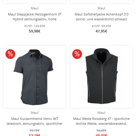
Maul
Maul
Maul Steppjacke Herzogenhorn XT
Maul Softshelljacke Achenkopf 3.0
Hybrid (atmungsaktiv, hohe
(wind- und wasserdicht) schwarz
Wärmeisolierung) ozeanblau Herren
Herren
eUVP:
149,95€
eUVP:
99,95€
59,98€
47,95€
10% reduziert
10% reduziert
Maul
Maul
Maul Kurzarmhemd Veniv 4XT
Maul Weste Rossberg XT - sportliche
(elastisch, atmungsaktiv, sportlicher
leichte Weste, wasserabweisend,
Schnitt) dunkelgrau Herren
atmungsaktiv - dunkelgrau Herren
59,75€
54,45€
53,78€
49,00€