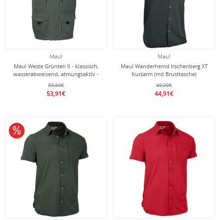
Maul
Maul
Maul Weste Grünten II - klassisch,
Maul Wanderhemd Irschenberg XT
wasserabweisend, atmungsaktiv -
Kurzarm (mit Brusttasche)
olivegrün Herren
dunkelgrau Herren
59,90€
49,90€
53,91€
44,91€
10% reduziert