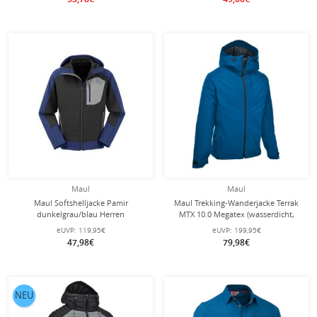
Maul
Maul
Maul Softshelljacke Pamir
Maul Trekking-Wanderjacke Terrak
dunkelgrau/blau Herren
MTX 10.0 Megatex (wasserdicht,
winddicht, atmungsaktiv) blau
eUVP:
119,95€
eUVP:
199,95€
Herren
47,98€
79,98€
NEU