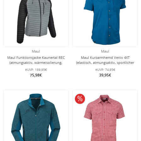
Maul
Maul
Maul Funktionsjacke Kaunertal REC
Maul Kurzarmhemd Veniv 4XT
(atmungsaktiv, wärmeisolierung,
(elastisch, atmungsaktiv, sportlicher
wasserabweisend) grau/schwarz
Schnitt) blau Herren
eUVP:
189,95€
eUVP:
74,95€
Herren
75,98€
39,95€
10% reduziert