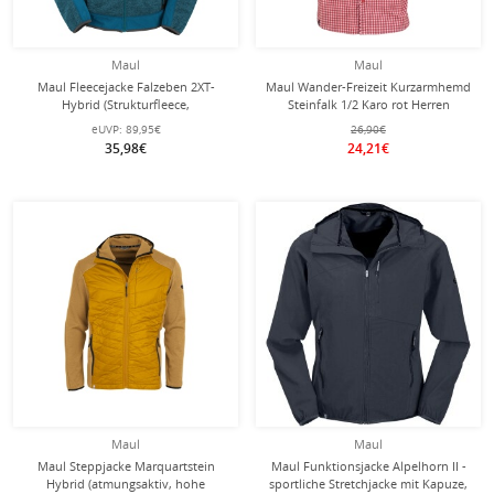
Maul
Maul
Maul Fleecejacke Falzeben 2XT-
Maul Wander-Freizeit Kurzarmhemd
Hybrid (Strukturfleece,
Steinfalk 1/2 Karo rot Herren
atmungsaktiv) petrolblau Herren
eUVP:
89,95€
26,90€
35,98€
24,21€
Maul
Maul
Maul Steppjacke Marquartstein
Maul Funktionsjacke Alpelhorn II -
Hybrid (atmungsaktiv, hohe
sportliche Stretchjacke mit Kapuze,