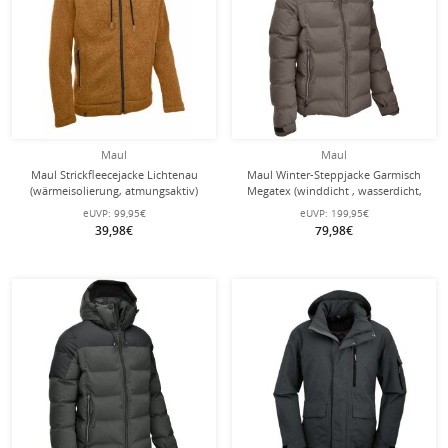
Maul
Maul
Maul Strickfleecejacke Lichtenau
Maul Winter-Steppjacke Garmisch
(wärmeisolierung, atmungsaktiv)
Megatex (winddicht , wasserdicht,
orange/braun Herren
hohe Wärmeisolierung) braun
eUVP:
99,95€
eUVP:
199,95€
Herren
39,98€
79,98€