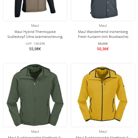
Maul
Maul
Maul Hybrid-Thermojacke
Maul Wanderhemd Irschenberg
Sudleskopf Ultra (wärmeisolierung,
Fresh Kurzarm (mit Brusttasche)
atmungsaktiv) beige/schwarz Herren
dunkelgrau Herren
UVP:
139,95€
55,95€
55,98€
50,36€
Maul
Maul
Maul Funktionsjacke Alpelhorn II -
Maul Funktionsjacke Alpelhorn II -