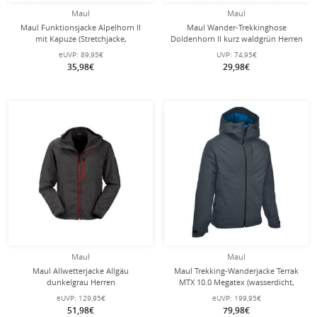
Maul
Maul
Maul Funktionsjacke Alpelhorn II
Maul Wander-Trekkinghose
mit Kapuze (Stretchjacke,
Doldenhorn II kurz waldgrün Herren
atmungsaktiv, wasserabweisend)
eUVP:
89,95€
UVP:
74,95€
schwarz Herren
35,98€
29,98€
Maul
Maul
Maul Allwetterjacke Allgäu
Maul Trekking-Wanderjacke Terrak
dunkelgrau Herren
MTX 10.0 Megatex (wasserdicht,
winddicht, atmungsaktiv)
eUVP:
129,95€
eUVP:
199,95€
dunkelgrau/blau Herren
51,98€
79,98€