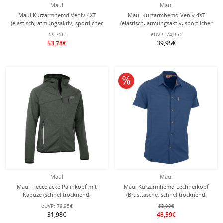
Maul
Maul
Maul Kurzarmhemd Veniv 4XT
Maul Kurzarmhemd Veniv 4XT
(elastisch, atmungsaktiv, sportlicher
(elastisch, atmungsaktiv, sportlicher
Schnitt) dunkelgrün Herren
Schnitt) rot Herren
59,75€
eUVP:
74,95€
53,78€
39,95€
10% reduziert
Maul
Maul
Maul Fleecejacke Palinkopf mit
Maul Kurzarmhemd Lechnerkopf
Kapuze (schnelltrocknend,
(Brusttasche, schnelltrocknend,
atmungsaktiv, elastisch) khaki/grün
sportlicher Schnitt) dunkelblau
eUVP:
79,95€
53,99€
Herren
Herren
31,98€
48,59€