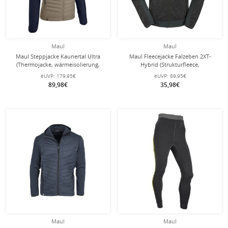
Maul
Maul
Maul Steppjacke Kaunertal Ultra
Maul Fleecejacke Falzeben 2XT-
(Thermojacke, wärmeisolierung,
Hybrid (Strukturfleece,
atmungsaktiv) beige Herren
atmungsaktiv)
eUVP:
179,95€
eUVP:
89,95€
schwarz/anthrazitgrau Herren
89,98€
35,98€
Maul
Maul