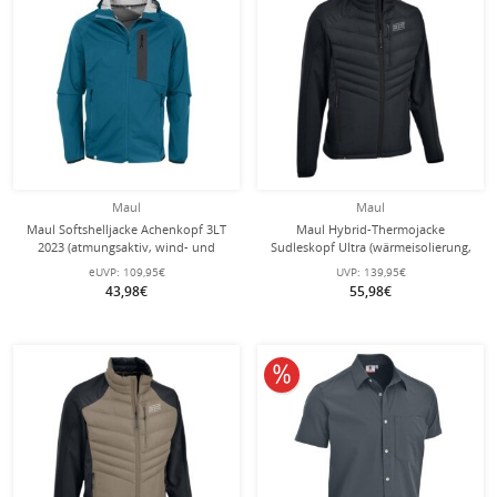
Maul
Maul
Maul Softshelljacke Achenkopf 3LT
Maul Hybrid-Thermojacke
2023 (atmungsaktiv, wind- und
Sudleskopf Ultra (wärmeisolierung,
wasserdicht) petrolblau Herren
atmungsaktiv) schwarz Herren
eUVP:
109,95€
UVP:
139,95€
43,98€
55,98€
10% reduziert