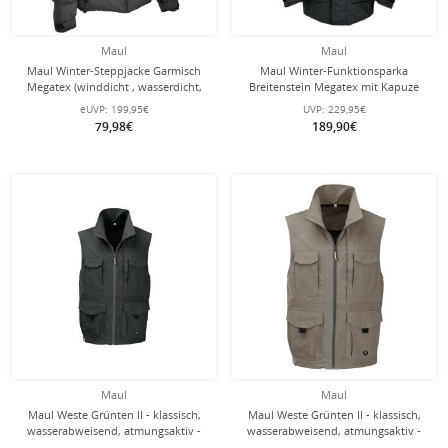
Maul
Maul
Maul Winter-Steppjacke Garmisch
Maul Winter-Funktionsparka
Megatex (winddicht , wasserdicht,
Breitenstein Megatex mit Kapuze
hohe Wärmeisolierung) darkgrün
dunkelgrau Herren
eUVP:
199,95€
UVP:
229,95€
Herren
79,98€
189,90€
Maul
Maul
Maul Weste Grünten II - klassisch,
Maul Weste Grünten II - klassisch,
wasserabweisend, atmungsaktiv -
wasserabweisend, atmungsaktiv -
schwarz Herren - Übergröße -
beige Herren - Übergröße -