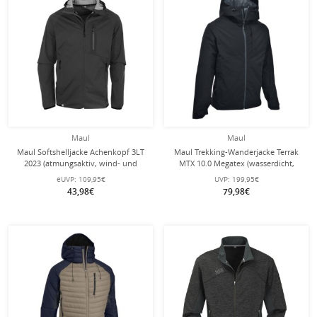
Maul
Maul
Maul Softshelljacke Achenkopf 3LT
Maul Trekking-Wanderjacke Terrak
2023 (atmungsaktiv, wind- und
MTX 10.0 Megatex (wasserdicht,
wasserdicht) caviarschwarz Herren
winddicht, atmungsaktiv) schwarz
eUVP:
109,95€
UVP:
199,95€
Herren
43,98€
79,98€