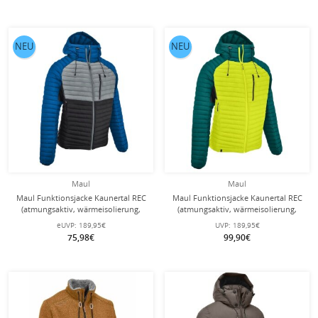
NEU
NEU
Maul
Maul
Maul Funktionsjacke Kaunertal REC
Maul Funktionsjacke Kaunertal REC
(atmungsaktiv, wärmeisolierung,
(atmungsaktiv, wärmeisolierung,
wasserabweisend)
wasserabweisend) lime/petrolblau
eUVP:
189,95€
UVP:
189,95€
blau/grau/schwarz Herren
Herren
75,98€
99,90€