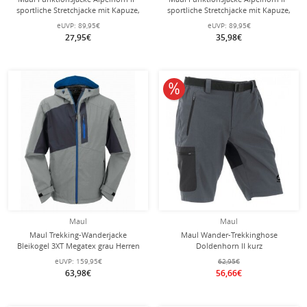
sportliche Stretchjacke mit Kapuze,
sportliche Stretchjacke mit Kapuze,
atmungsaktiv, wasserabweisend -
atmungsaktiv, wasserabweisend -
eUVP:
89,95€
eUVP:
89,95€
dark grün Herren
gelb Herren
27,95€
35,98€
10% reduziert
Maul
Maul
Maul Trekking-Wanderjacke
Maul Wander-Trekkinghose
Bleikogel 3XT Megatex grau Herren
Doldenhorn II kurz
dunkelgrau/caviar Herren
eUVP:
159,95€
62,95€
63,98€
56,66€