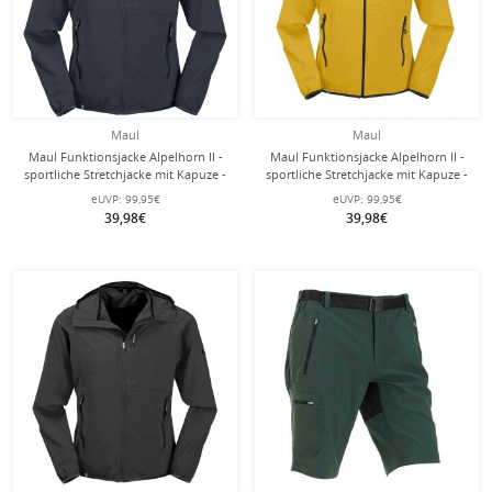
Maul
Maul
Maul Funktionsjacke Alpelhorn II -
Maul Funktionsjacke Alpelhorn II -
sportliche Stretchjacke mit Kapuze -
sportliche Stretchjacke mit Kapuze -
darkblau Herren - Übergröße -
gelb Herren - Übergröße -
eUVP:
99,95€
eUVP:
99,95€
39,98€
39,98€