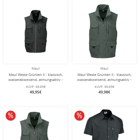
Maul
Maul
Maul Weste Grünten II - klassisch,
Maul Weste Grünten II - klassisch,
wasserabweisend, atmungsaktiv -
wasserabweisend, atmungsaktiv -
schwarz Herren
olivegrün Herren - Übergröße -
eUVP:
89,95€
eUVP:
99,95€
49,95€
49,98€
10% reduziert
10% reduziert