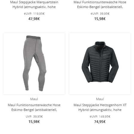
Maul Steppjacke Marquartstein
Maul Funktionsunterwäsche Hose
Hybrid (atmungsaktiv, hohe
Eskimo-Bengel (antibakteriell,
Wärmeisolierung) dunkelblau
atmungsaktiv, elastisch) schwarz
eUVP:
119,95€
eUVP:
39,95€
Herren
Herren
47,98€
15,98€
Maul
Maul
Maul Funktionsunterwäsche Hose
Maul Steppjacke Herzogenhorn XT
Eskimo-Bengel (antibakteriell,
Hybrid (atmungsaktiv, hohe
atmungsaktiv, elastisch) hellgrau
Wärmeisolierung) schwarz Herren
UVP:
39,95€
eUVP:
149,95€
Herren
15,98€
74,95€