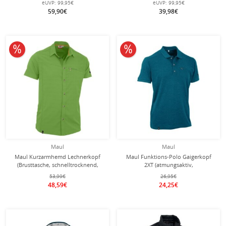
eUVP:
99,95€
eUVP:
99,95€
59,90€
39,98€
10% reduziert
10% reduziert
Maul
Maul
Maul Kurzarmhemd Lechnerkopf
Maul Funktions-Polo Gaigerkopf
(Brusttasche, schnelltrocknend,
2XT (atmungsaktiv,
sportlicher Schnitt) grün Herren
schnelltrocknend, dauerhaft frisch
53,99€
26,95€
durch Polygiene) petrol Herren
48,59€
24,25€