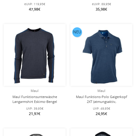
Wärmeisolierung) gelb Herren
atmungsaktiv, wasserabweisend -
eUVP:
119,95€
eUVP:
89,95€
darkblau Herren
47,98€
35,98€
NEU
Maul
Maul
Maul Funktionsunterwäsche
Maul Funktions-Polo Gaigerkopf
Langarmshirt Eskimo-Bengel
2XT (atmungsaktiv,
(antibakteriell, atmungsaktiv,
schnelltrocknend, dauerhaft frisch
UVP:
39,95€
UVP:
49,95€
elastisch) navyblau Herren
durch Polygiene) dunkelblau Herren
21,97€
24,95€