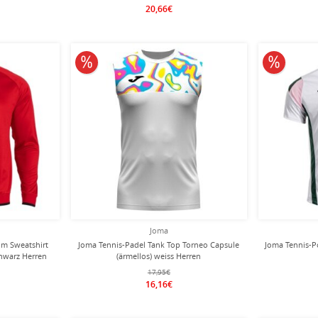
20,66€
10% reduziert
10% redu
Joma
m Sweatshirt
Joma Tennis-Padel Tank Top Torneo Capsule
Joma Tennis-P
chwarz Herren
(ärmellos) weiss Herren
17,95€
16,16€