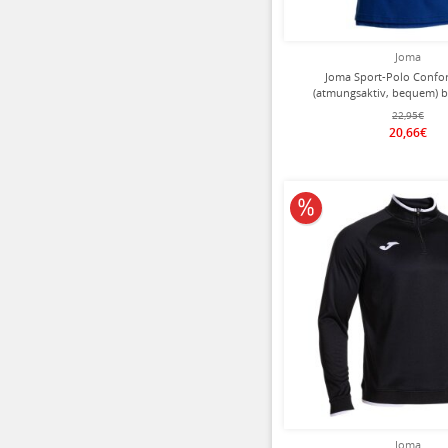
Joma
Joma Sport-Polo Confort
(atmungsaktiv, bequem) b
22,95€
20,66€
10% reduziert
Joma