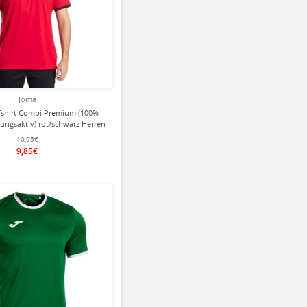
Joma
Tshirt Combi Premium (100%
mungsaktiv) rot/schwarz Herren
10,95€
9,85€
ziert