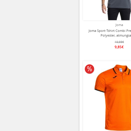
Joma
Joma Sport-Tshirt Combi P
Polyester, atmungsa
anthrazitgrau/schwarz
10,95€
9,85€
10% reduziert