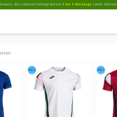
Hinweis: die Lieferzeit beträgt derzeit
3 bis 4 Werktage
|
mehr Informa
Artikel suchen
erren
NEU
NEU