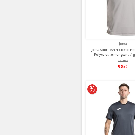
Joma
Joma Sport-Tshirt Combi P
Polyester, atmungsaktiv) 
10,95€
9,85€
10% reduziert