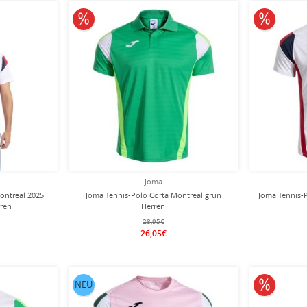
10% reduziert
10% redu
Joma
ontreal 2025
Joma Tennis-Polo Corta Montreal grün
Joma Tennis-P
rren
Herren
28,95€
26,05€
10% redu
NEU