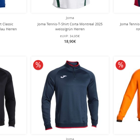
Joma
 Classic
Joma Tennis-T-Shirt Corta Montreal 2025
Joma Tennis-
lau Herren
weiss/grün Herren
ro
eUVP:
34,95€
18,90€
10% reduziert
10% redu
Joma