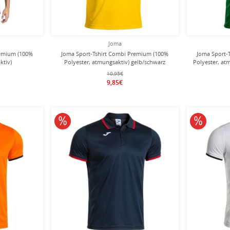
Joma
remium (100%
Joma Sport-Tshirt Combi Premium (100%
Joma Sport-
ktiv)
Polyester, atmungsaktiv) gelb/schwarz
Polyester, at
 Herren
Herren
10,95€
9,85€
10% reduziert
10% redu