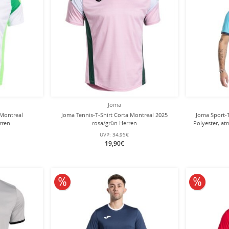
Joma
 Montreal
Joma Tennis-T-Shirt Corta Montreal 2025
Joma Sport-
rren
rosa/grün Herren
Polyester, at
UVP:
34,95€
19,90€
10% reduziert
10% redu