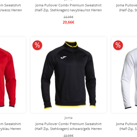
m Sweatshirt
Joma Pullover Combi Premium Sweatshirt
Joma Pullov
z/weiss Herren
(Half-Zip, Stehkragen) navyblau/rot Herren
(Half-Zip,
22,95€
20,66€
10% reduziert
10% redu
Joma
m Sweatshirt
Joma Pullover Combi Premium Sweatshirt
Joma Pullov
avyblau Herren
(Half-Zip, Stehkragen) schwarz/gelb Herren
(Half-Zip,
22,95€