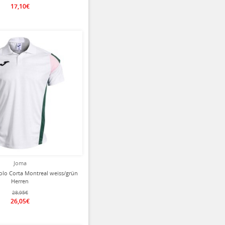
17,10€
ziert
Joma
olo Corta Montreal weiss/grün
Herren
28,95€
26,05€