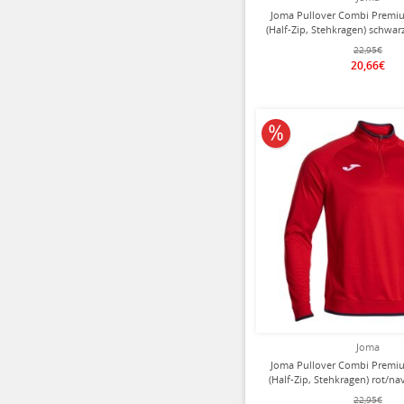
Joma Pullover Combi Premiu
(Half-Zip, Stehkragen) schwar
22,95€
20,66€
10% reduziert
Joma
Joma Pullover Combi Premiu
(Half-Zip, Stehkragen) rot/n
22,95€