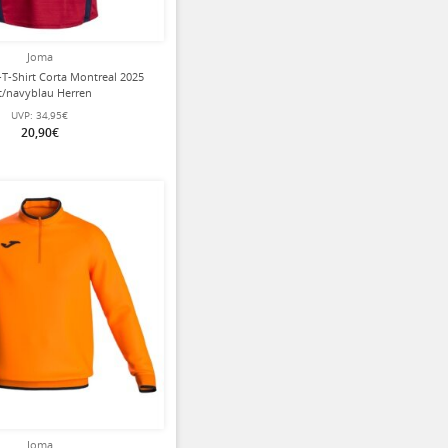
Joma
T-Shirt Corta Montreal 2025
t/navyblau Herren
UVP:
34,95€
20,90€
ziert
Joma