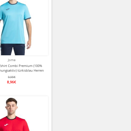
Joma
Tshirt Combi Premium (100%
mungsaktiv) türkisblau Herren
9,95€
8,96€
ziert