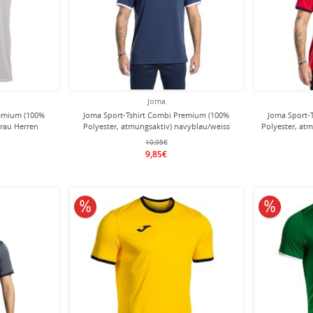
Joma
remium (100%
Joma Sport-Tshirt Combi Premium (100%
Joma Sport-
grau Herren
Polyester, atmungsaktiv) navyblau/weiss
Polyester, at
Herren
10,95€
9,85€
10% reduziert
10% redu