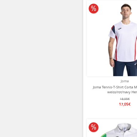
10% reduziert
Joma
Joma Tennis-T-Shirt Corta M
weiss/rot/navy He
18,95€
17,05€
10% reduziert