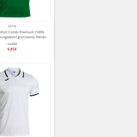
Joma
Tshirt Combi Premium (100%
mungsaktiv) grün/weiss Herren
10,95€
9,85€
ziert