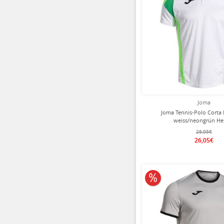
Joma
Joma Tennis-Polo Corta
weiss/neongrün He
28,95€
26,05€
10% reduziert