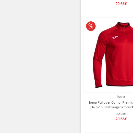
20,66€
10% reduziert
Joma
Joma Pullover Combi Premiu
(Half-Zip, Stehkragen) rot/s
22,95€
20,66€