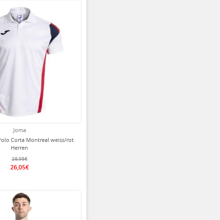
ziert
Joma
olo Corta Montreal weiss/rot
Herren
28,95€
26,05€
ziert