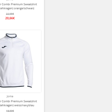
er Combi Premium Sweatshirt
 Stehkragen) orange/schwarz
Herren
22,95€
20,66€
ziert
Joma
er Combi Premium Sweatshirt
 Stehkragen) weiss/navyblau
Herren
18,99€