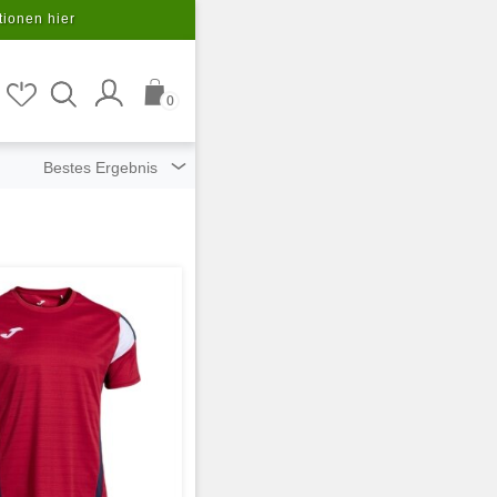
tionen hier
0