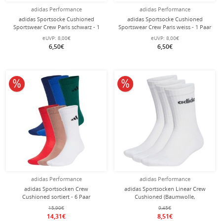
adidas Performance
adidas Performance
adidas Sportsocke Cushioned
adidas Sportsocke Cushioned
Sportswear Crew Paris schwarz - 1
Sportswear Crew Paris weiss - 1 Paar
Paar
eUVP:
8,00€
eUVP:
8,00€
6,50€
6,50€
10% reduziert
10% reduziert
adidas Performance
adidas Performance
adidas Sportsocken Crew
adidas Sportsocken Linear Crew
Cushioned sortiert - 6 Paar
Cushioned (Baumwolle,
durchgehend gepolstert) weiss - 3
15,90€
9,45€
Paar
14,31€
8,51€