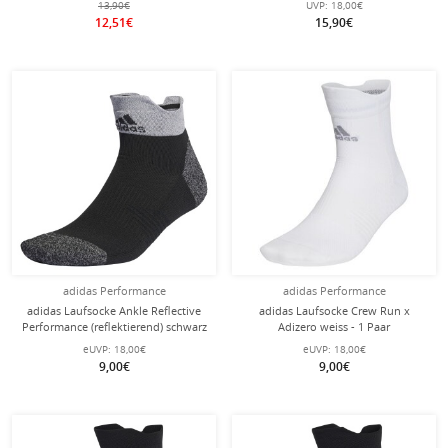
13,90€
UVP:
18,00€
12,51€
15,90€
adidas Performance
adidas Performance
adidas Laufsocke Ankle Reflective
adidas Laufsocke Crew Run x
Performance (reflektierend) schwarz
Adizero weiss - 1 Paar
- 1 Paar
eUVP:
18,00€
eUVP:
18,00€
9,00€
9,00€