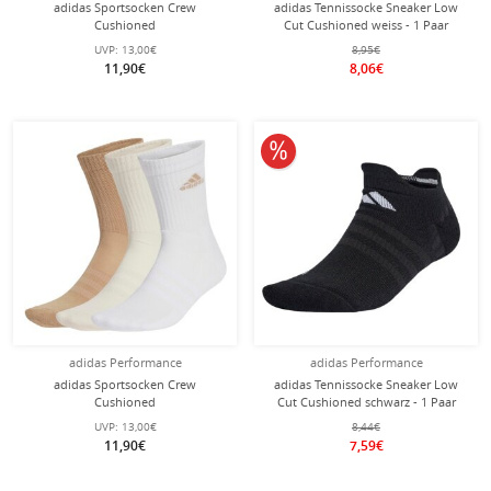
adidas Sportsocken Crew
adidas Tennissocke Sneaker Low
Cushioned
Cut Cushioned weiss - 1 Paar
(Fußgewölbeunterstützung,
UVP:
13,00€
8,95€
durchgehend gepolstert) pink/weiss
11,90€
8,06€
- 3 Paar
10% reduziert
adidas Performance
adidas Performance
adidas Sportsocken Crew
adidas Tennissocke Sneaker Low
Cushioned
Cut Cushioned schwarz - 1 Paar
(Fußgewölbeunterstützung,
UVP:
13,00€
8,44€
durchgehend gepolstert)
11,90€
7,59€
beige/braun/weiss - 3 Paar