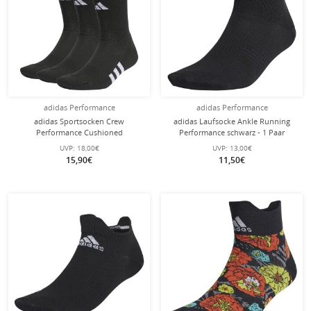
adidas Performance
adidas Performance
adidas Sportsocken Crew
adidas Laufsocke Ankle Running
Performance Cushioned
Performance schwarz - 1 Paar
(feuchtigkeitsabsorbierende, Mesh-
UVP:
18,00€
UVP:
13,00€
Einsätze) schwarz - 3 Paar
15,90€
11,50€