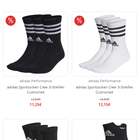
10% reduziert
10% reduziert
adidas Performance
adidas Performance
adidas Sportsocken Crew 3-Streifen
adidas Sportsocken Crew 3-Streifen
Cushioned
Cushioned
(Fußgewölbeunterstützung,
(Fußgewölbeunterstützung,
12,50€
13,50€
durchgehend gepolstert)
durchgehend gepolstert)
11,25€
12,15€
schwarz/weiss - 3 Paar
weiss/schwarz - 3 Paar