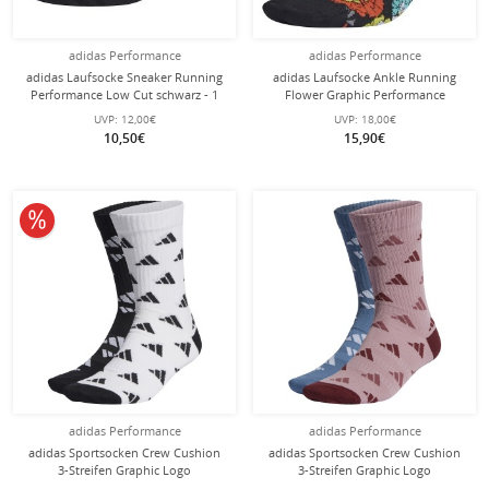
adidas Performance
adidas Performance
adidas Laufsocke Sneaker Running
adidas Laufsocke Ankle Running
Performance Low Cut schwarz - 1
Flower Graphic Performance
Paar
schwarz/bunt - 1 Paar
UVP:
12,00€
UVP:
18,00€
10,50€
15,90€
10% reduziert
adidas Performance
adidas Performance
adidas Sportsocken Crew Cushion
adidas Sportsocken Crew Cushion
3-Streifen Graphic Logo
3-Streifen Graphic Logo
schwarz/weiss - 2 Paar
blau/mauverot - 2 Paar