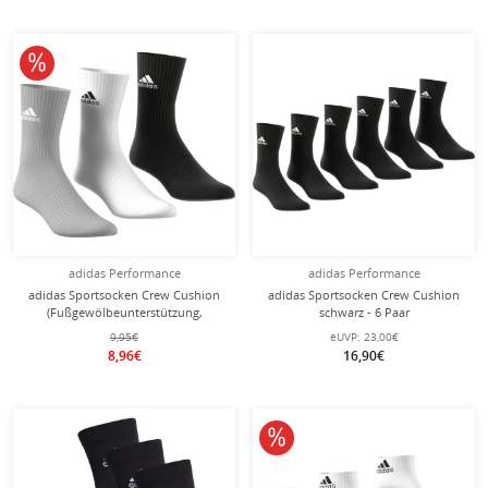
10% reduziert
adidas Performance
adidas Performance
adidas Sportsocken Crew Cushion
adidas Sportsocken Crew Cushion
(Fußgewölbeunterstützung,
schwarz - 6 Paar
durchgehend gepolstert)
9,95€
eUVP:
23,00€
grau/weiss/schwarz - 3 Paar
8,96€
16,90€
10% reduziert