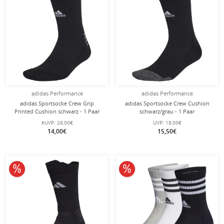
adidas Performance
adidas Performance
adidas Sportsocke Crew Grip
adidas Sportsocke Crew Cushion
Printed Cushion schwarz - 1 Paar
schwarz/grau - 1 Paar
eUVP:
28,00€
UVP:
18,00€
14,00€
15,50€
10% reduziert
10% reduziert