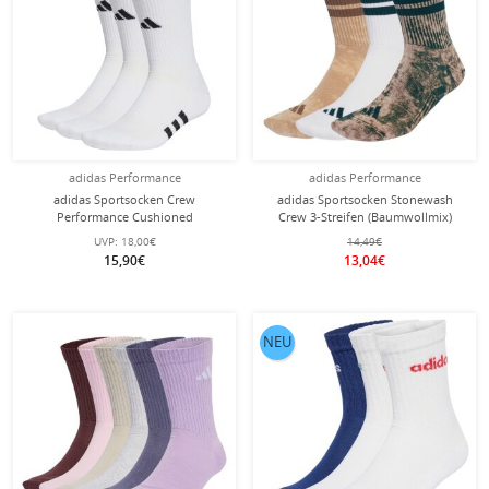
adidas Performance
adidas Performance
adidas Sportsocken Crew
adidas Sportsocken Stonewash
Performance Cushioned
Crew 3-Streifen (Baumwollmix)
(feuchtigkeitsabsorbierende, Mesh-
weiss/braun/grün - 3 Paar
UVP:
18,00€
14,49€
Einsätze) weiss - 3 Paar
15,90€
13,04€
NEU