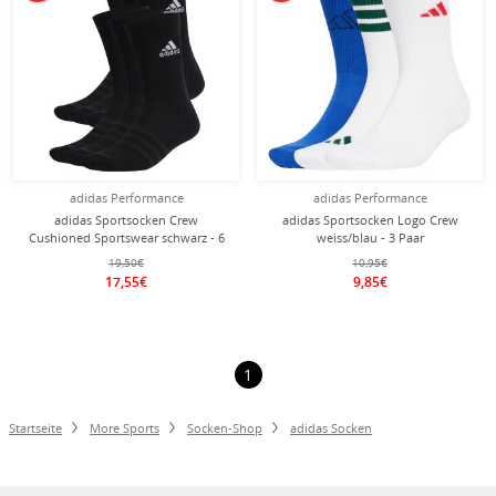
adidas Performance
adidas Performance
adidas Sportsocken Crew
adidas Sportsocken Logo Crew
Cushioned Sportswear schwarz - 6
weiss/blau - 3 Paar
Paar
19,50€
10,95€
17,55€
9,85€
1
Startseite
More Sports
Socken-Shop
adidas Socken