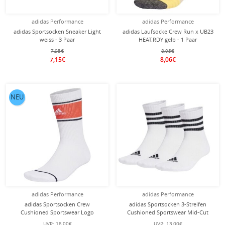
adidas Performance
adidas Performance
adidas Sportsocken Sneaker Light
adidas Laufsocke Crew Run x UB23
weiss - 3 Paar
HEAT.RDY gelb - 1 Paar
7,95€
8,95€
7,15€
8,06€
NEU
adidas Performance
adidas Performance
adidas Sportsocken Crew
adidas Sportsocken 3-Streifen
Cushioned Sportswear Logo
Cushioned Sportswear Mid-Cut
Graphic
(Baumwolle) weiss/schwarz - 3 Paar
UVP:
18,00€
UVP:
13,00€