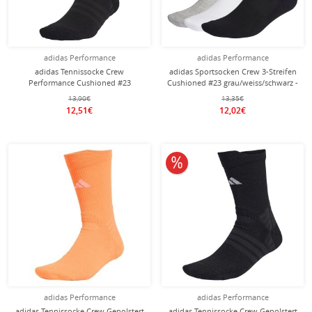
adidas Performance
adidas Performance
adidas Tennissocke Crew
adidas Sportsocken Crew 3-Streifen
Performance Cushioned #23
Cushioned #23 grau/weiss/schwarz -
schwarz - 1 Paar
3 Paar
13,90€
13,35€
12,51€
12,02€
10% reduziert
adidas Performance
adidas Performance
adidas Tennissocke Crew Gepolstert
adidas Tennissocke Crew Gepolstert