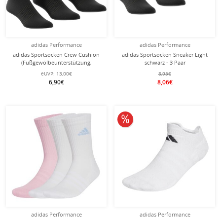
adidas Performance
adidas Performance
adidas Sportsocken Crew Cushion
adidas Sportsocken Sneaker Light
(Fußgewölbeunterstützung,
schwarz - 3 Paar
durchgehend gepolstert) schwarz - 3
eUVP:
13,00€
8,95€
Paar
6,90€
8,06€
10% reduziert
adidas Performance
adidas Performance