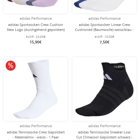
adidas Performance
adidas Performance
adidas Sportsocken Crew Cushion
adidas Sportsocken Linear Crew
New Logo (durchgehend gepolstert)
Cushioned (Baumwolle) weiss/blau -
mehrfarbig sortiert - 6 Paar
3 Paar
eUVP:
23,00€
eUVP:
10,00€
15,90€
7,50€
10% reduziert
adidas Performance
adidas Performance
adidas Tennissocke Crew Gepolstert
adidas Tennissocke Sneaker Low
- Materialmix - weiss - 1 Paar
Cut Climacool Gepolstert schwarz -