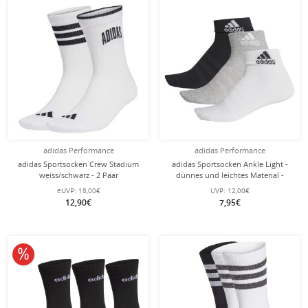
adidas Performance
adidas Performance
adidas Sportsocken Crew Stadium
adidas Sportsocken Ankle Light -
weiss/schwarz - 2 Paar
dünnes und leichtes Material -
schwarz/weiss/grau - 3 Paar
eUVP:
18,00€
UVP:
12,00€
12,90€
7,95€
10% reduziert