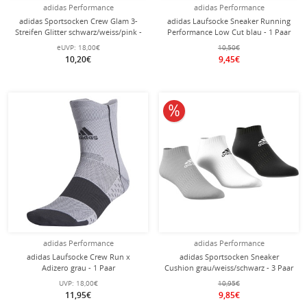
adidas Performance
adidas Performance
adidas Sportsocken Crew Glam 3-
adidas Laufsocke Sneaker Running
Streifen Glitter schwarz/weiss/pink -
Performance Low Cut blau - 1 Paar
3 Paar
eUVP:
18,00€
10,50€
10,20€
9,45€
10% reduziert
adidas Performance
adidas Performance
adidas Laufsocke Crew Run x
adidas Sportsocken Sneaker
Adizero grau - 1 Paar
Cushion grau/weiss/schwarz - 3 Paar
UVP:
18,00€
10,95€
11,95€
9,85€