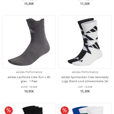
(feuchtigkeitsabsorbierende)
15,90€
11,50€
weiss/orange - 2 Paar
adidas Performance
adidas Performance
adidas Laufsocke Crew Run x 4D
adidas Sportsocken Crew Aeroready
grau - 1 Paar
Logo Brand Love schwarz/weiss 2er
eUVP:
18,00€
UVP:
18,00€
10,95€
15,30€
10% reduziert
10% reduziert