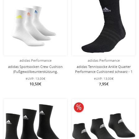
adidas Performance
adidas Performance
adidas Sportsocken Crew Cushion
adidas Tennissocke Ankle Quarter
(Fußgewölbeunterstützung,
Performance Cushioned schwarz - 1
durchgehend gepolstert) weiss/Logo
Paar
eUVP:
13,00€
eUVP:
13,00€
bunt - 3 Paar
10,50€
7,95€
10% reduziert