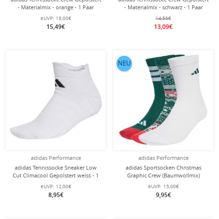
- Materialmix - orange - 1 Paar
- Materialmix - schwarz - 1 Paar
eUVP:
18,00€
14,55€
15,49€
13,09€
NEU
adidas Performance
adidas Performance
adidas Tennissocke Sneaker Low
adidas Sportsocken Christmas
Cut Climacool Gepolstert weiss - 1
Graphic Crew (Baumwollmix)
Paar
weiss/grün - 3 Paar
eUVP:
12,00€
eUVP:
15,00€
8,95€
9,95€