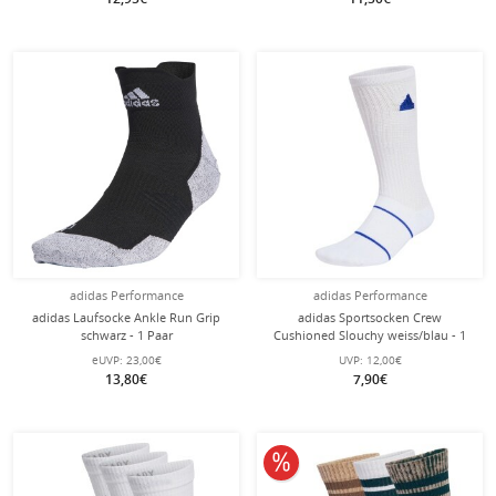
adidas Performance
adidas Performance
adidas Laufsocke Ankle Run Grip
adidas Sportsocken Crew
schwarz - 1 Paar
Cushioned Slouchy weiss/blau - 1
Paar
eUVP:
23,00€
UVP:
12,00€
13,80€
7,90€
10% reduziert