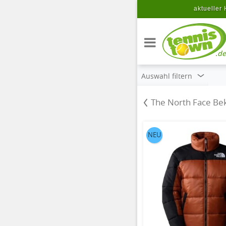
Zum Hauptinhalt springen
aktueller 
.de
Auswahl filtern
The North Face Be
NEU