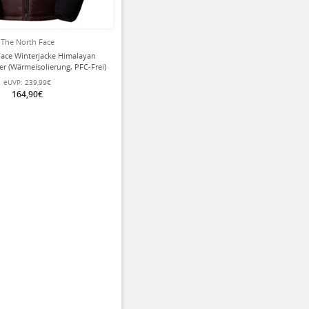
The North Face
Face Winterjacke Himalayan
er (Wärmeisolierung, PFC-Frei)
braun/schwarz Herren
eUVP:
239,99€
164,90€