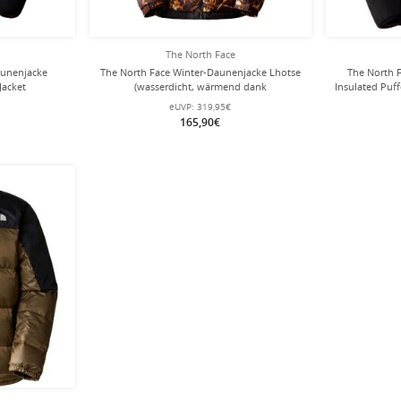
The North Face
aunenjacke
The North Face Winter-Daunenjacke Lhotse
The North 
Jacket
(wasserdicht, wärmend dank
Insulated Puff
 braun/schwarz
Daunenfüllung) braun/bunt Herren
kohle
eUVP:
319,95€
165,90€