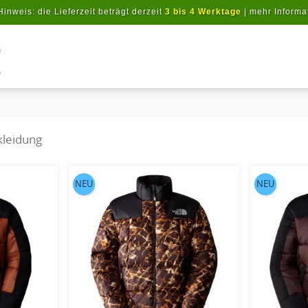
Hinweis: die Lieferzeit beträgt derzeit
3 bis 4 Werktage
|
mehr Informa
Artikel suchen
kleidung
NEU
NEU