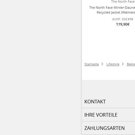
The North Face
The North Face Winter-Daune
Recycled Jacket (Wärmeis
gold/schwarz Her
eUVP:
329,95€
179,90€
Startseite
Lifestyle
Bekl
KONTAKT
IHRE VORTEILE
ZAHLUNGSARTEN