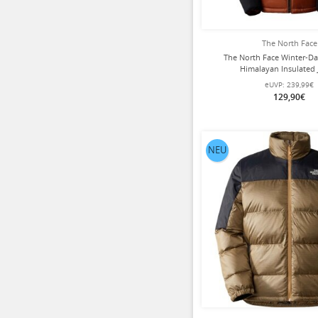
The North Face
The North Face Winter-D
Himalayan Insulated 
(Wärmeisolierung, winddicht)
eUVP:
239,99€
Herren
129,90€
NEU