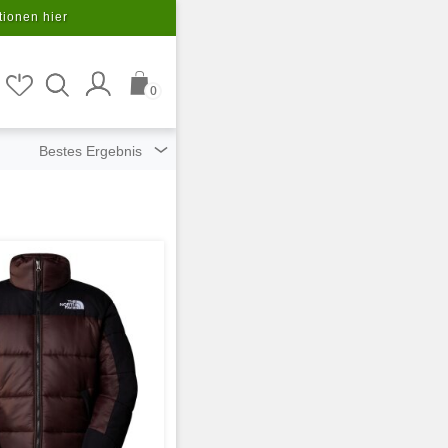
tionen hier
0