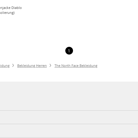
njacke Diablo
olierung)
ren
1
eidung
Bekleidung Herren
The North Face Bekleidung