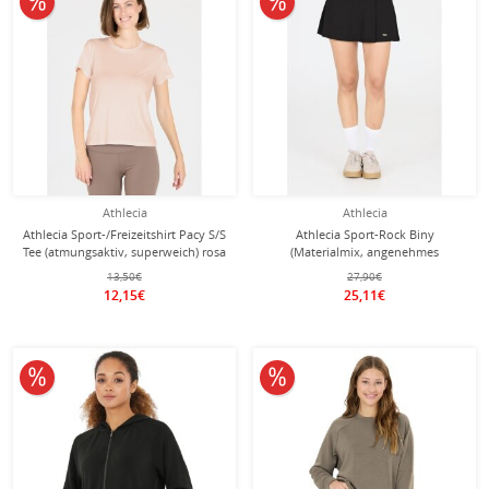
Athlecia
Athlecia
Athlecia Sport-/Freizeitshirt Pacy S/S
Athlecia Sport-Rock Biny
Tee (atmungsaktiv, superweich) rosa
(Materialmix, angenehmes
Damen
Tragegefühl) schwarz Damen
13,50€
27,90€
12,15€
25,11€
10% reduziert
10% reduziert