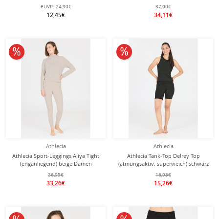
Tragegefühl) khakigrün Damen
eUVP:
24,90€
37,90€
12,45€
34,11€
10% reduziert
10% reduziert
Athlecia
Athlecia
Athlecia Sport-Leggings Aliya Tight
Athlecia Tank-Top Delrey Top
(enganliegend) beige Damen
(atmungsaktiv, superweich) schwarz
Damen
36,95€
16,95€
33,26€
15,26€
10% reduziert
10% reduziert