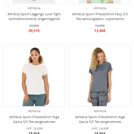
Athlecia
Athlecia
Athlecia Sport-Leggings Luxe Tight
Athlecia Sport-/Freizeitshirt Pacy S/S
(schnelltrocknend, enganliegend)
Tee (atmungsaktiv, superweich)
schwarz Damen
schwarz Damen
33,90€
14,95€
30,51€
13,46€
Athlecia
Athlecia
Athlecia Sport-/Freizeitshirt Yoga
Athlecia Sport-/Freizeitshirt Yoga
Gaina S/S Tee (angenehmes
Gaina S/S Tee (angenehmes
Tragegefühl) weiss Damen
Tragegefühl) grau Damen
UVP:
24,90€
UVP:
24,90€
18,95€
18,95€