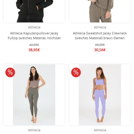
Athlecia
Athlecia
Athlecia Kapuzenpullover Jacey
Athlecia Sweatshirt Jacey Crewneck
Fullzip (weiches Material, höchster
(weiches Material) braun Damen
Tragekomfort) schwarz Damen
42,95€
33,95€
38,65€
30,56€
10% reduziert
10% reduziert
Athlecia
Athlecia