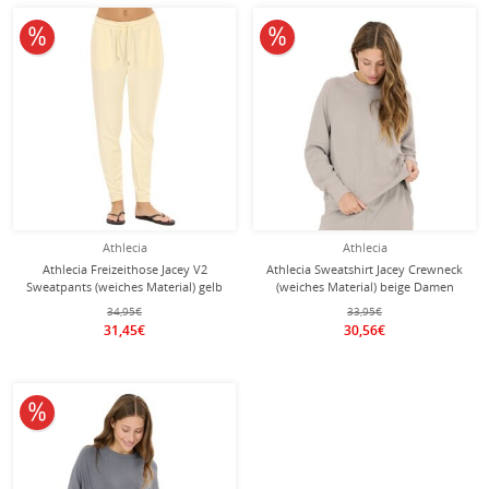
10% reduziert
10% reduziert
Athlecia
Athlecia
Athlecia Freizeithose Jacey V2
Athlecia Sweatshirt Jacey Crewneck
Sweatpants (weiches Material) gelb
(weiches Material) beige Damen
Damen
34,95€
33,95€
31,45€
30,56€
10% reduziert