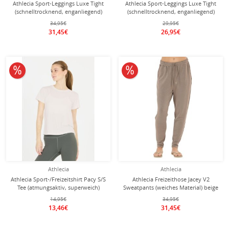
Athlecia Sport-Leggings Luxe Tight
Athlecia Sport-Leggings Luxe Tight
(schnelltrocknend, enganliegend)
(schnelltrocknend, enganliegend)
khaki Damen
violett Damen
34,95€
29,95€
31,45€
26,95€
10% reduziert
10% reduziert
Athlecia
Athlecia
Athlecia Sport-/Freizeitshirt Pacy S/S
Athlecia Freizeithose Jacey V2
Tee (atmungsaktiv, superweich)
Sweatpants (weiches Material) beige
cremeweiss Damen
Damen
14,95€
34,95€
13,46€
31,45€