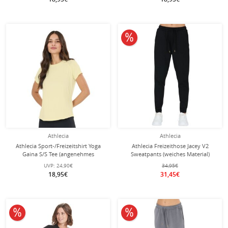
10% reduziert
Athlecia
Athlecia
Athlecia Sport-/Freizeitshirt Yoga
Athlecia Freizeithose Jacey V2
Gaina S/S Tee (angenehmes
Sweatpants (weiches Material)
Tragegefühl) gelb Damen
schwarz Damen
UVP:
24,90€
34,95€
18,95€
31,45€
10% reduziert
10% reduziert