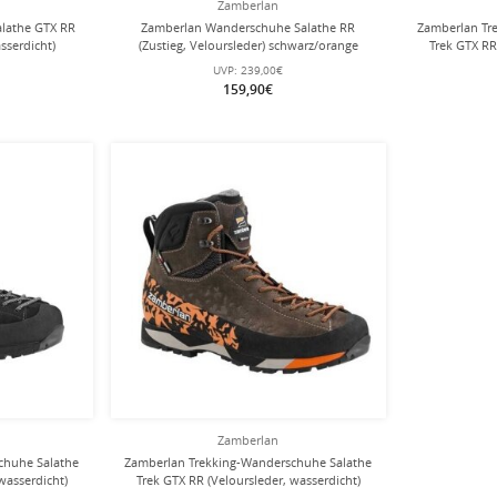
Zamberlan
lathe GTX RR
Zamberlan Wanderschuhe Salathe RR
Zamberlan Tr
asserdicht)
(Zustieg, Veloursleder) schwarz/orange
Trek GTX RR
rren
Herren
sc
UVP:
239,00€
159,90€
Zamberlan
chuhe Salathe
Zamberlan Trekking-Wanderschuhe Salathe
wasserdicht)
Trek GTX RR (Veloursleder, wasserdicht)