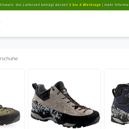
Hinweis: die Lieferzeit beträgt derzeit
3 bis 4 Werktage
|
mehr Informa
Artikel suchen
rschuhe