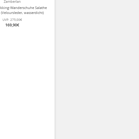
Zamberlan
ekking-Wanderschuhe Salathe
 (Veloursleder, wasserdicht)
hwarz/gelb Herren
UVP:
275,00€
169,90€