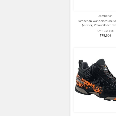
Zamberlan
Zamberlan Wanderschuhe Sa
(Zustieg, Veloursleder, w
dunkelgrün Herr
UVP:
255,00€
178,50€