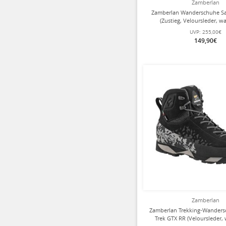
Zamberlan
Zamberlan Wanderschuhe Sa
(Zustieg, Veloursleder, w
schwarz/orange He
UVP:
255,00€
149,90€
Zamberlan
Zamberlan Trekking-Wanders
Trek GTX RR (Veloursleder, 