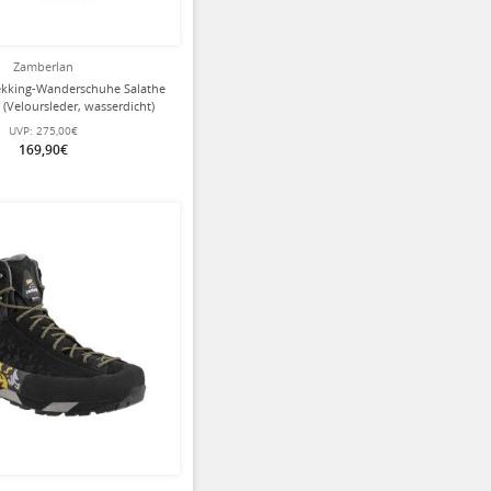
Zamberlan
ekking-Wanderschuhe Salathe
 (Veloursleder, wasserdicht)
enimblau Herren
UVP:
275,00€
169,90€