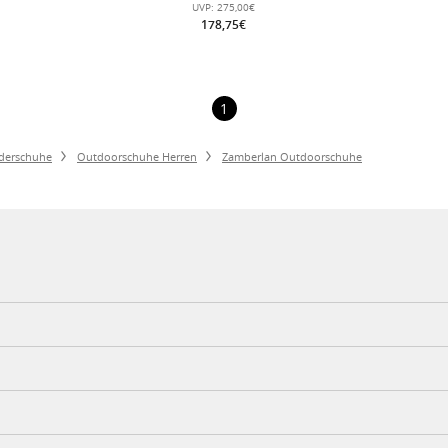
ren
braun/orange Herren
UVP:
275,00€
178,75€
1
derschuhe
Outdoorschuhe Herren
Zamberlan Outdoorschuhe