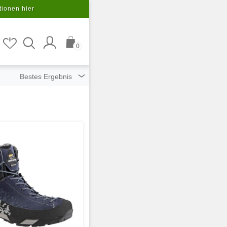
tionen hier
0