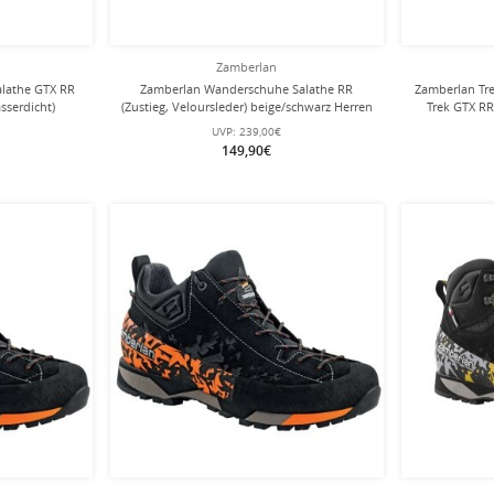
Zamberlan
lathe GTX RR
Zamberlan Wanderschuhe Salathe RR
Zamberlan Tr
asserdicht)
(Zustieg, Veloursleder) beige/schwarz Herren
Trek GTX RR
en
d
UVP:
239,00€
149,90€