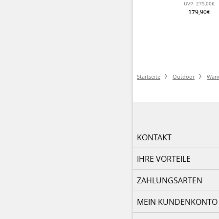
schwarz/grau Her
UVP:
275,00€
179,90€
Startseite
Outdoor
Wan
KONTAKT
IHRE VORTEILE
ZAHLUNGSARTEN
MEIN KUNDENKONTO