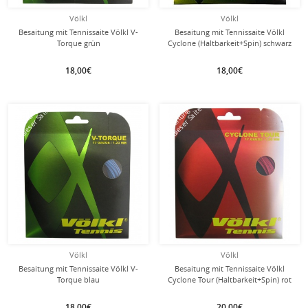
Völkl
Völkl
Besaitung mit Tennissaite Völkl V-
Besaitung mit Tennissaite Völkl
Torque grün
Cyclone (Haltbarkeit+Spin) schwarz
18,00€
18,00€
mit dieser Saite
mit dieser Saite
Besaitung
Besaitung
Völkl
Völkl
Besaitung mit Tennissaite Völkl V-
Besaitung mit Tennissaite Völkl
Torque blau
Cyclone Tour (Haltbarkeit+Spin) rot
18,00€
20,00€