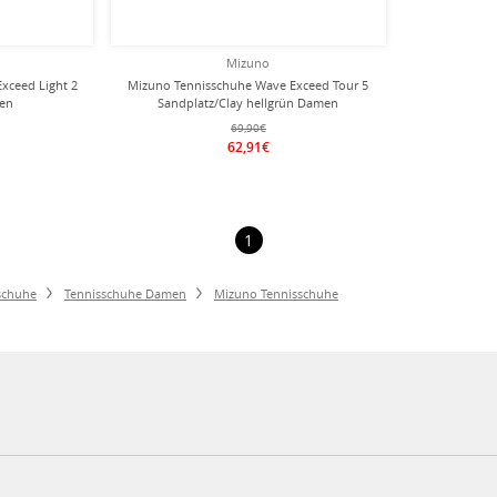
Mizuno
xceed Light 2
Mizuno Tennisschuhe Wave Exceed Tour 5
men
Sandplatz/Clay hellgrün Damen
69,90€
62,91€
1
schuhe
Tennisschuhe Damen
Mizuno Tennisschuhe