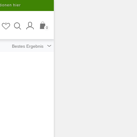
tionen hier
0