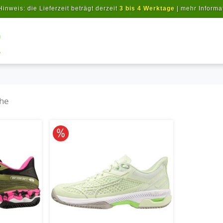
Hinweis: die Lieferzeit beträgt derzeit
3 bis 4 Werktage
|
mehr Informa
Artikel suchen
uhe
10% reduziert