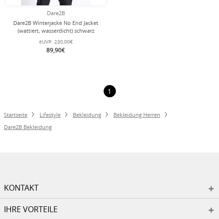
Dare2B
Dare2B Winterjacke No End Jacket
(wattiert, wasserdicht) schwarz
Herren
eUVP:
230,00€
89,90€
1
Startseite
Lifestyle
Bekleidung
Bekleidung Herren
Dare2B Bekleidung
KONTAKT
IHRE VORTEILE