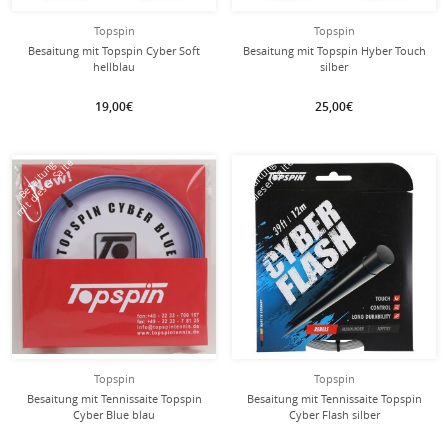
Topspin
Topspin
Besaitung mit Topspin Cyber Soft
Besaitung mit Topspin Hyber Touch
hellblau
silber
19,00€
25,00€
mit dieser Saite
mit dieser Saite
Besaitung
Besaitung
Topspin
Topspin
Besaitung mit Tennissaite Topspin
Besaitung mit Tennissaite Topspin
Cyber Blue blau
Cyber Flash silber