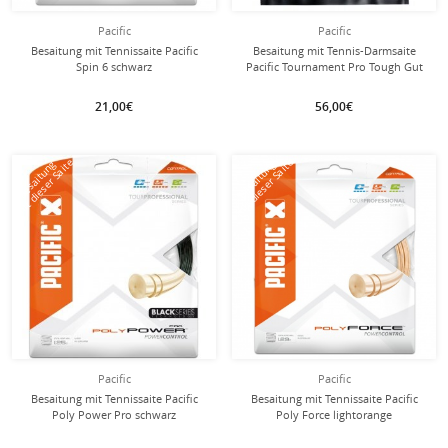
Pacific
Pacific
Besaitung mit Tennissaite Pacific
Besaitung mit Tennis-Darmsaite
Spin 6 schwarz
Pacific Tournament Pro Tough Gut
natur
21,00€
56,00€
mit dieser Saite
mit dieser Saite
Besaitung
Besaitung
Pacific
Pacific
Besaitung mit Tennissaite Pacific
Besaitung mit Tennissaite Pacific
Poly Power Pro schwarz
Poly Force lightorange