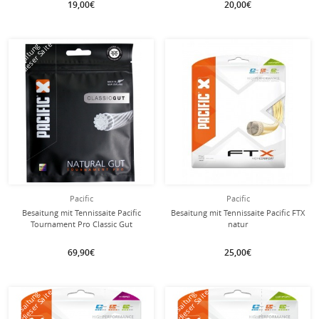
19,00€
20,00€
mit dieser Saite
mit dieser Saite
Besaitung
Besaitung
Pacific
Pacific
Besaitung mit Tennissaite Pacific
Besaitung mit Tennissaite Pacific FTX
Tournament Pro Classic Gut
natur
69,90€
25,00€
mit dieser Saite
mit dieser Saite
Besaitung
Besaitung