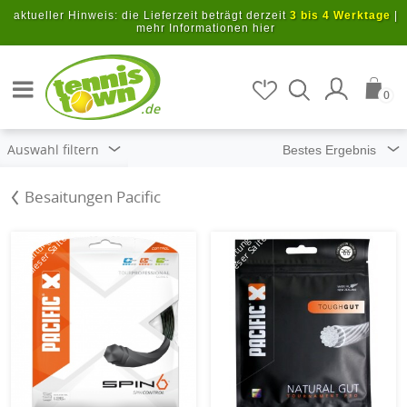
Zum Hauptinhalt springen
aktueller Hinweis: die Lieferzeit beträgt derzeit
3 bis 4 Werktage
|
mehr Informationen hier
Artikel suchen
0
.de
Auswahl filtern
Besaitungen Pacific
mit dieser Saite
mit dieser Saite
Besaitung
Besaitung