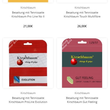
Kirschbaum
Kirschbaum
Besaitung mit Tennissaite
Besaitung mit Tennissaite
Kirschbaum Pro Line No II
Kirschbaum Touch Multifibre
(Haltbarkeit+Kontrolle) schwarz
(Armschonung) natur
21,00€
26,00€
mit dieser Saite
mit dieser Saite
Besaitung
Besaitung
Kirschbaum
Kirschbaum
Besaitung mit Tennissaite
Besaitung mit Tennissaite
Kirschbaum ProLine Evolution
Kirschbaum Gut Feeling
(Haltbarkeit+Kontrolle) blau
(Armschonung+Touch) natur