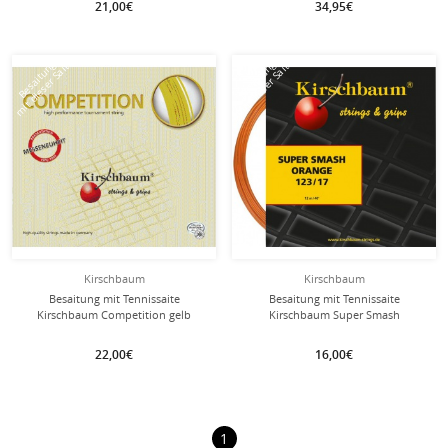
21,00€
34,95€
mit dieser Saite
mit dieser Saite
Besaitung
Besaitung
Kirschbaum
Kirschbaum
Besaitung mit Tennissaite
Besaitung mit Tennissaite
Kirschbaum Competition gelb
Kirschbaum Super Smash
(Haltbarkeit+Kontrolle) orange
22,00€
16,00€
1