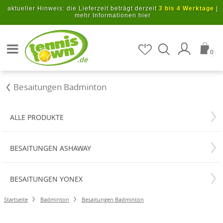
Zum Hauptinhalt springen
aktueller Hinweis: die Lieferzeit beträgt derzeit
3 bis 4 Werktage
|
mehr Informationen hier
Artikel suchen
0
.de
Besaitungen Badminton
ALLE PRODUKTE
BESAITUNGEN ASHAWAY
BESAITUNGEN YONEX
Startseite
Badminton
Besaitungen Badminton