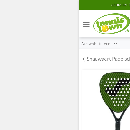
Zum Hauptinhalt springen
aktueller 
.de
Auswahl filtern
Snauwaert Padelsc