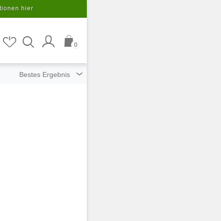
tionen hier
0