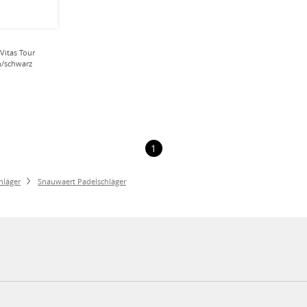
Vitas Tour
n/schwarz
1
hläger
Snauwaert Padelschläger