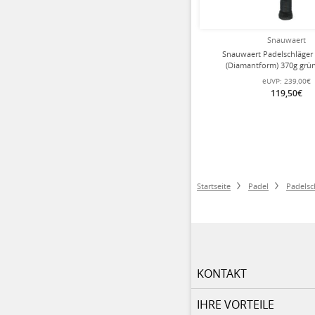
Snauwaert
Snauwaert Padelschläger 
(Diamantform) 370g grü
eUVP:
239,00€
119,50€
Startseite
Padel
Padelsc
KONTAKT
IHRE VORTEILE