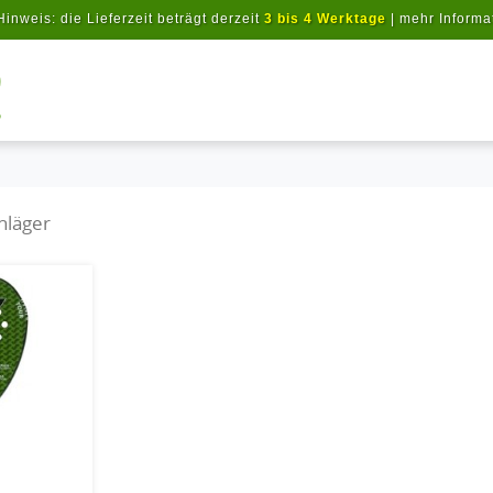
Hinweis: die Lieferzeit beträgt derzeit
3 bis 4 Werktage
|
mehr Informa
Artikel suchen
hläger